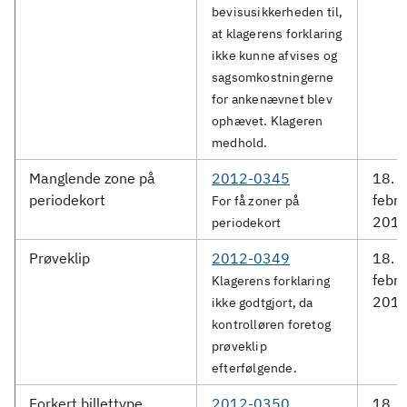
bevisusikkerheden til,
at klagerens forklaring
ikke kunne afvises og
sagsomkostningerne
for ankenævnet blev
ophævet. Klageren
medhold.
Manglende zone på
2012-0345
18.
periodekort
febru
For få zoner på
201
periodekort
Prøveklip
2012-0349
18.
febru
Klagerens forklaring
201
ikke godtgjort, da
kontrolløren foretog
prøveklip
efterfølgende.
Forkert billettype
2012-0350
18.