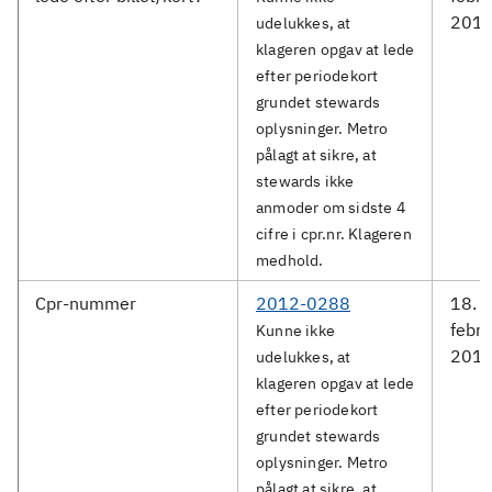
201
udelukkes, at
klageren opgav at lede
efter periodekort
grundet stewards
oplysninger. Metro
pålagt at sikre, at
stewards ikke
anmoder om sidste 4
cifre i cpr.nr. Klageren
medhold.
Cpr-nummer
2012-0288
18.
febru
Kunne ikke
201
udelukkes, at
klageren opgav at lede
efter periodekort
grundet stewards
oplysninger. Metro
pålagt at sikre, at