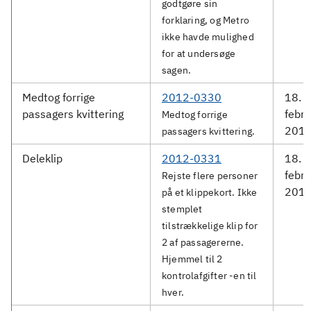
godtgøre sin
forklaring, og Metro
ikke havde mulighed
for at undersøge
sagen.
Medtog forrige
2012-0330
18.
passagers kvittering
febru
Medtog forrige
201
passagers kvittering.
Deleklip
2012-0331
18.
febru
Rejste flere personer
201
på et klippekort. Ikke
stemplet
tilstrækkelige klip for
2 af passagererne.
Hjemmel til 2
kontrolafgifter -en til
hver.