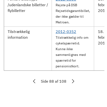
/udenlandske billetter /
febru
Rejste på DSB
flybilletter
201
Rejsetidsgarantibillet,
der ikke gælder til
Metroen.
Tilstrækkelig
2012-0352
18.
information
febru
Tilstrækkelig info om
201
cykelspærretid.
Kunne ikke
sammenlignes med
spærretid for
pensionistkort.
Side 88 af 108