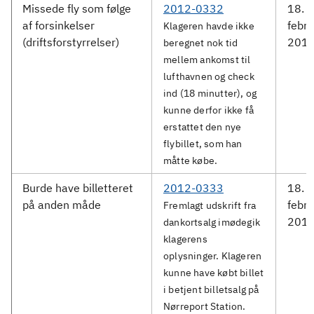
Missede fly som følge
2012-0332
18.
af forsinkelser
febru
Klageren havde ikke
(driftsforstyrrelser)
201
beregnet nok tid
mellem ankomst til
lufthavnen og check
ind (18 minutter), og
kunne derfor ikke få
erstattet den nye
flybillet, som han
måtte købe.
Burde have billetteret
2012-0333
18.
på anden måde
febru
Fremlagt udskrift fra
201
dankortsalg imødegik
klagerens
oplysninger. Klageren
kunne have købt billet
i betjent billetsalg på
Nørreport Station.