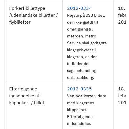
Forkert billettype
2012-0334
18.
/udenlandske billetter /
febru
Rejste på DSB billet,
flybilletter
201
der ikke gjaldt til
omstigning til
metroen. Metro
Service skal godtgøre
klagegebyret til
klageren, da den
indledende
sagsbehandling
utilstrækkelig.
Efterfølgende
2012-0335
18.
indsendelse af
febru
Veninde kørte videre
klippekort / billet
201
med klagerens
klippekort.
Efterfølgende
indsendelse.