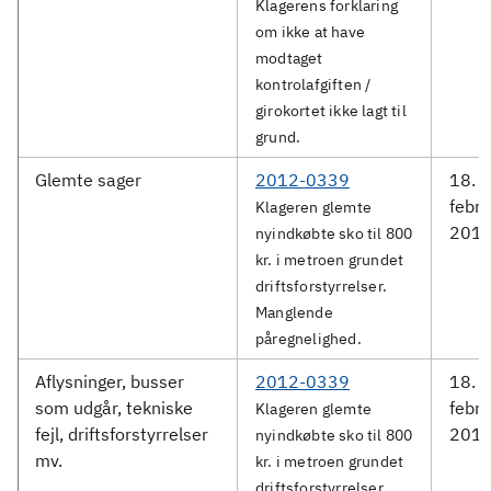
Klagerens forklaring
om ikke at have
modtaget
kontrolafgiften /
girokortet ikke lagt til
grund.
Glemte sager
2012-0339
18.
febru
Klageren glemte
201
nyindkøbte sko til 800
kr. i metroen grundet
driftsforstyrrelser.
Manglende
påregnelighed.
Aflysninger, busser
2012-0339
18.
som udgår, tekniske
febru
Klageren glemte
fejl, driftsforstyrrelser
201
nyindkøbte sko til 800
mv.
kr. i metroen grundet
driftsforstyrrelser.