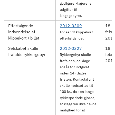
godtgøre klagerens
udgifter til
klagegebyret.
Efterfølgende
2012-0309
18.
indsendelse af
febru
Indsendt klippekort
klippekort / billet
201
efterfølgende.
Selskabet skulle
2012-0327
18.
frafalde rykkergebyr
febru
Rykkergebyr skulle
201
frafaldes, da klage
ansås for indgivet
inden 14- dages
fristen. Kontrolafgift
skulle nedsættes til
100 kr., da den lange
rykkerperiode gjorde,
at klageren ikke havde
mulighed for at