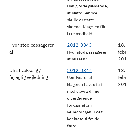
Han gjorde gældende,
at Metro Service
skulle erstatte
skoene. Klageren fik
ikke medhold.
Hvor stod passageren
2012-0343
18.
af
febru
Hvor stod passageren
201
af bussen?
Utilstrækkelig /
2012-0344
18.
fejlagtig vejledning
febru
Uomtvistet at
201
klageren havde talt
med steward, men
divergerende
forklaring om
vejledningen. I det
konkrete tilfælde
førte