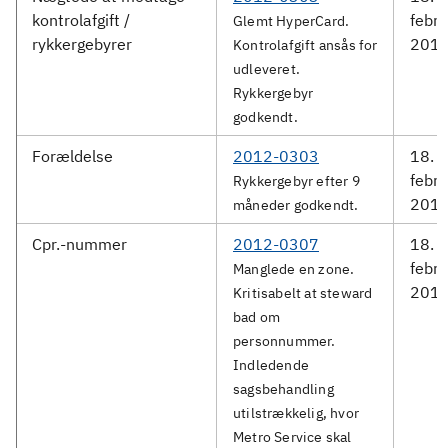
kontrolafgift /
febru
Glemt HyperCard.
rykkergebyrer
201
Kontrolafgift ansås for
udleveret.
Rykkergebyr
godkendt.
Forældelse
2012-0303
18.
febru
Rykkergebyr efter 9
201
måneder godkendt.
Cpr.-nummer
2012-0307
18.
febru
Manglede en zone.
201
Kritisabelt at steward
bad om
personnummer.
Indledende
sagsbehandling
utilstrækkelig, hvor
Metro Service skal