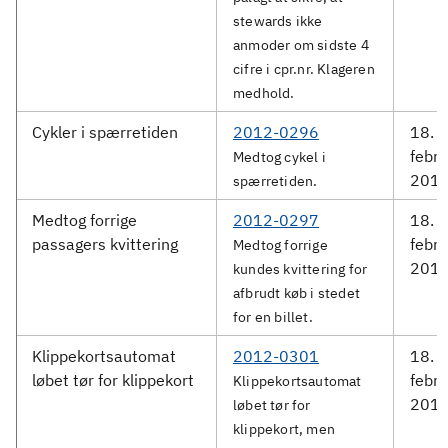
stewards ikke
anmoder om sidste 4
cifre i cpr.nr. Klageren
medhold.
Cykler i spærretiden
2012-0296
18.
febru
Medtog cykel i
201
spærretiden.
Medtog forrige
2012-0297
18.
passagers kvittering
febru
Medtog forrige
201
kundes kvittering for
afbrudt køb i stedet
for en billet.
Klippekortsautomat
2012-0301
18.
løbet tør for klippekort
febru
Klippekortsautomat
201
løbet tør for
klippekort, men