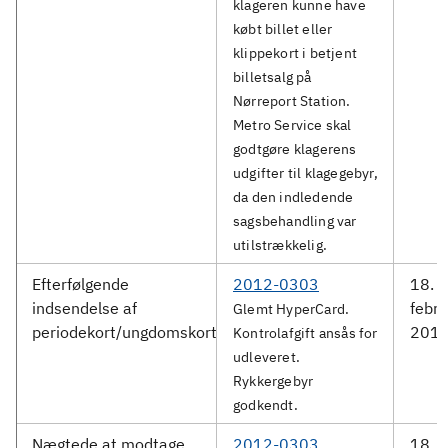
klageren kunne have
købt billet eller
klippekort i betjent
billetsalg på
Nørreport Station.
Metro Service skal
godtgøre klagerens
udgifter til klagegebyr,
da den indledende
sagsbehandling var
utilstrækkelig.
Efterfølgende
2012-0303
18.
indsendelse af
febru
Glemt HyperCard.
periodekort/ungdomskort
201
Kontrolafgift ansås for
udleveret.
Rykkergebyr
godkendt.
Nægtede at modtage
2012-0303
18.