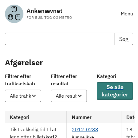
Ankenævnet
Menu
FOR BUS, TOG OG METRO
Søg
Afgørelser
Filtrer efter
Filtrer efter
Kategori
trafikselskab
resultat
Se alle
kategorier
Kategori
Nummer
Dato
Tilstrækkelig tid til at
2012-0288
18.
lede efter billet/kort?
febru
Kunne ikke