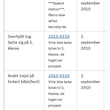
september
S
***Sealed
2010
station***.
Metro ikke
løftet
bevisbyrde.
Overfyldt tog.
2010-0150
2.
D
Satte sig på 1.
september
Ville ikke købe
klasse
2010
R
billet til 1.
klasse, da
toget var
proppet.
Andet (rejst på
2010-0150
2.
D
forkert billet/kort)
september
Ville ikke købe
2010
R
billet til 1.
klasse, da
toget var
proppet.