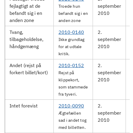
fejlagtigt at de
september
S
Troede hun
befandt sig i en
2010
befandt sig i en
anden zone
anden zone
Tvang,
2010-0140
2.
tilbageholdelse,
september
S
Ikke grundlag
håndgemæng
2010
for at udtale
kritik.
Andet (rejst på
2010-0152
2.
M
forkert billet/kort)
september
Rejst på
2010
klippekort,
som stammede
fra tyveri.
Intet forevist
2010-0090
2.
D
september
Ægtefællen
2010
sad i andet tog
med billetten.