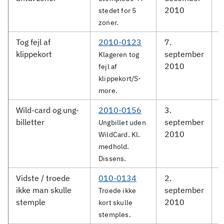
2010
stedet for 5
zoner.
Tog fejl af
2010-0123
7.
D
klippekort
september
Klageren tog
2010
fejl af
klippekort/S-
more.
Wild-card og ung-
2010-0156
3.
G
billetter
september
Ungbillet uden
2010
WildCard. Kl.
medhold.
Dissens.
Vidste / troede
010-0134
2.
D
ikke man skulle
september
Troede ikke
stemple
2010
kort skulle
stemples.