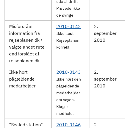
ude af drift.
Prøvede ikke
de øvrige.
Misforstået
2010-0142
2.
information fra
september
S
Ikke læst
rejseplanen.dk /
2010
Rejseplanen
valgte andet rute
korrekt
end forslået af
rejseplanen.dk
Ikke hørt
2010-0143
2.
D
pågældende
september
Ikke hørt den
medarbejder
2010
pågældende
medarbejder
om sagen.
Klager
medhold.
"Sealed station"
2010-0146
2.