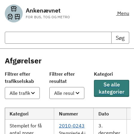
Ankenævnet
Menu
FOR BUS, TOG OG METRO
Søg
Afgørelser
Filtrer efter
Filtrer efter
Kategori
trafikselskab
resultat
Se alle
kategorier
Kategori
Nummer
Dato
Stemplet for få
2010-0243
3.
D
antal zoner
december
Stemplede 4 i