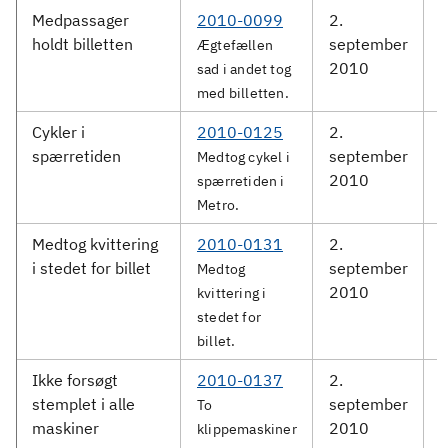
Medpassager
2010-0099
2.
D
holdt billetten
september
Ægtefællen
2010
sad i andet tog
med billetten.
Cykler i
2010-0125
2.
spærretiden
september
S
Medtog cykel i
2010
spærretiden i
Metro.
Medtog kvittering
2010-0131
2.
i stedet for billet
september
S
Medtog
2010
kvittering i
stedet for
billet.
Ikke forsøgt
2010-0137
2.
stemplet i alle
september
S
To
maskiner
2010
klippemaskiner