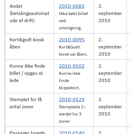
Andet
2010-0083
2.
(betalingsautomat
september
S
Ikke købt billet
ude af drift)
2010
ved
omstigning.
Kort&godt kiosk
2010-0095
2.
D
åben
september
Kort&Godt
2010
kiosk var åben.
Kunne ikke finde
2010-0102
2.
billet / opgav at
september
S
Kunne ikke
lede
2010
finde
klippekort.
Stemplet for få
2010-0129
2.
antal zoner
september
S
Stemplede 2 i
2010
stedet for 3
zoner
Passager troede
2010-0140
2.