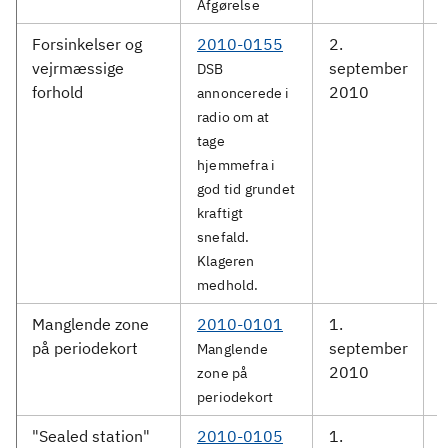
Afgørelse
Forsinkelser og
2010-0155
2.
D
vejrmæssige
september
DSB
forhold
2010
annoncerede i
radio om at
tage
hjemmefra i
god tid grundet
kraftigt
snefald.
Klageren
medhold.
Manglende zone
2010-0101
1.
på periodekort
september
S
Manglende
2010
zone på
periodekort
"Sealed station"
2010-0105
1.