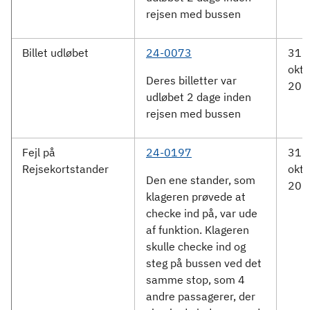
rejsen med bussen
Billet udløbet
24-0073
31.
okto
Deres billetter var
202
udløbet 2 dage inden
rejsen med bussen
Fejl på
24-0197
31.
Rejsekortstander
okto
Den ene stander, som
202
klageren prøvede at
checke ind på, var ude
af funktion. Klageren
skulle checke ind og
steg på bussen ved det
samme stop, som 4
andre passagerer, der