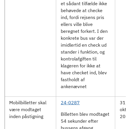
et sådant tilfælde ikke
behøvede at checke
ind, fordi rejsens pris
ellers ville blive
beregnet forkert. I den
konkrete bus var der
imidlertid en check ud
stander i funktion, og
kontrolafgiften til
klageren for ikke at
have checket ind, blev
fastholdt af
ankenævnet
Mobilbilletter skal
24-0287
31.
være modtaget
okto
Billetten blev modtaget
inden påstigning
202
54 sekunder efter
bussens afgang