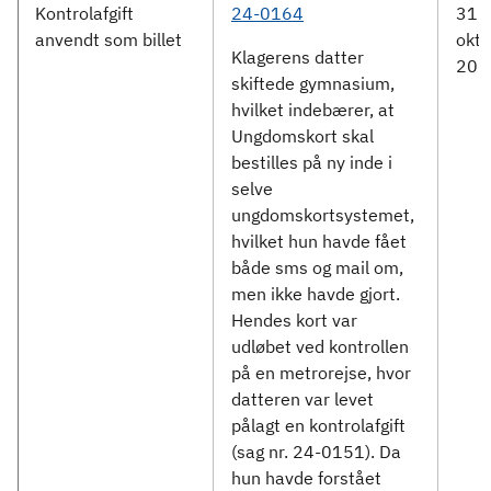
Kontrolafgift
24-0164
31.
anvendt som billet
okto
Klagerens datter
202
skiftede gymnasium,
hvilket indebærer, at
Ungdomskort skal
bestilles på ny inde i
selve
ungdomskortsystemet,
hvilket hun havde fået
både sms og mail om,
men ikke havde gjort.
Hendes kort var
udløbet ved kontrollen
på en metrorejse, hvor
datteren var levet
pålagt en kontrolafgift
(sag nr. 24-0151). Da
hun havde forstået