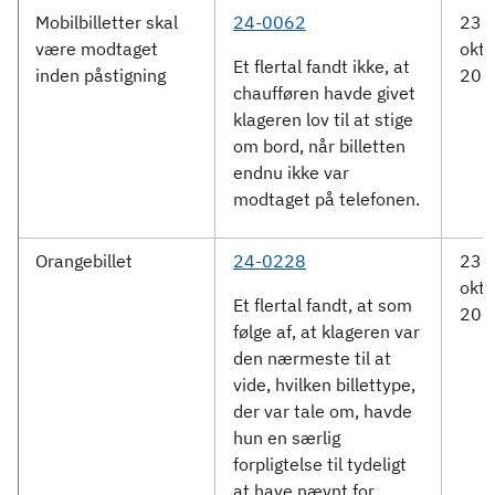
Mobilbilletter skal
24-0062
23.
være modtaget
okto
Et flertal fandt ikke, at
inden påstigning
202
chaufføren havde givet
klageren lov til at stige
om bord, når billetten
endnu ikke var
modtaget på telefonen.
Orangebillet
24-0228
23.
okto
Et flertal fandt, at som
202
følge af, at klageren var
den nærmeste til at
vide, hvilken billettype,
der var tale om, havde
hun en særlig
forpligtelse til tydeligt
at have nævnt for