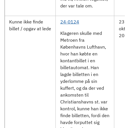
der var tale om.
Kunne ikke finde
24-0124
23.
billet / opgav at lede
okto
Klageren skulle med
202
Metroen fra
Københavns Lufthavn,
hvor han købte en
kontantbillet i en
billetautomat. Han
lagde billetten i en
yderlomme på sin
kuffert, og da der ved
ankomsten til
Christianshavns st. var
kontrol, kunne han ikke
finde billetten, fordi den
havde forputtet sig