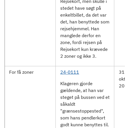
Rejsekort, men skulle i
stedet have søgt på
enkeltbillet, da det var
det, han benyttede som
rejsehjemmel. Han
manglede derfor en
zone, fordi rejsen på
Rejsekort kun krævede
2 zoner og ikke 3.
For få zoner
24-0111
31.
okto
Klageren gjorde
202
gældende, at han var
steget på bussen ved et
såkaldt
"grænsestoppested",
som hans pendlerkort
godt kunne benyttes til.