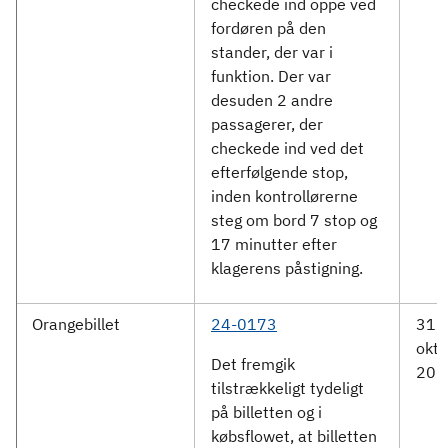
checkede ind oppe ved
fordøren på den
stander, der var i
funktion. Der var
desuden 2 andre
passagerer, der
checkede ind ved det
efterfølgende stop,
inden kontrollørerne
steg om bord 7 stop og
17 minutter efter
klagerens påstigning.
Orangebillet
24-0173
31.
okto
Det fremgik
202
tilstrækkeligt tydeligt
på billetten og i
købsflowet, at billetten