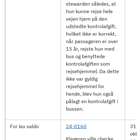
stewarden således, at
hun kunne rejse hele
vejen hjem på den
udstedte kontrolafgift,
hvilket ikke er korrekt,
når passageren er over
15 år, rejste hun med
bus og benyttede
kontrolafgiften som
rejsehjemmel. Da dette
ikke var gyldig
rejsehjemmel for
hende, blev hun også
pålagt en kontrolafgift i
bussen.
For lav saldo
24-0160
31.
okto
Klageren ville checke