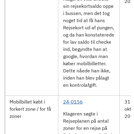
202
sin rejsekortsaldo oppe
i bussen, men det tog
noget tid at få hans
Rejsekort ud af pungen,
og da han konstaterede
for lav saldo til checke
ind, begyndte han at
google, hvordan man
køber mobilbilletter.
Dette nåede han ikke,
inden han blev pålagt
en kontrolafgift.
Mobilbillet købt i
24-0156
31.
forkert zone / for få
okto
Klageren søgte i
zoner
202
Rejseplanen på antal
zoner for en rejse på