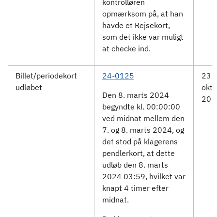
kontrolløren
opmærksom på, at han
havde et Rejsekort,
som det ikke var muligt
at checke ind.
Billet/periodekort
24-0125
23.
udløbet
okto
Den 8. marts 2024
202
begyndte kl. 00:00:00
ved midnat mellem den
7. og 8. marts 2024, og
det stod på klagerens
pendlerkort, at dette
udløb den 8. marts
2024 03:59, hvilket var
knapt 4 timer efter
midnat.