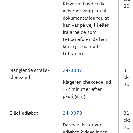
Klageren havde ikke
202
indsendt vagtplan til
dokumentation for, at
han var på vej til eller
fra arbejde som
Letbanefører, da han
kørte gratis med
Letbanen.
Manglende straks-
24-0087
31.
check-ind
okto
Klageren chekcede ind
202
1-2 minutter efter
påstigning
Billet udløbet
24-0070
31.
okto
Deres billetter var
202
udløbet 2 dage inden