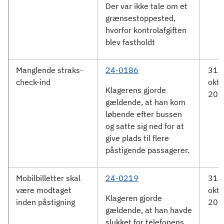
Der var ikke tale om et
grænsestoppested,
hvorfor kontrolafgiften
blev fastholdt
Manglende straks-
24-0186
31.
check-ind
okto
Klagerens gjorde
202
gældende, at han kom
løbende efter bussen
og satte sig ned for at
give plads til flere
påstigende passagerer.
Mobilbilletter skal
24-0219
31.
være modtaget
okto
Klageren gjorde
inden påstigning
202
gældende, at han havde
slukket for telefonens