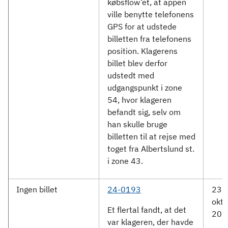
købsflow’et, at appen
ville benytte telefonens
GPS for at udstede
billetten fra telefonens
position. Klagerens
billet blev derfor
udstedt med
udgangspunkt i zone
54, hvor klageren
befandt sig, selv om
han skulle bruge
billetten til at rejse med
toget fra Albertslund st.
i zone 43.
Ingen billet
24-0193
23.
okto
Et flertal fandt, at det
202
var klageren, der havde