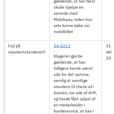
gældende, at han først
skulle hjælpe en
veninde med
Mobilepay, inden hun
selv kunne købe sin
mobilbillet
Fejl på
24-0212
31.
rejsekortstanderen?
okto
Klageren gjorde
202
gældende, at han
tidligere havde været
ude for det samme,
nemlig at samtlige
standere til check ud i
bussen, var ude af drift,
og havde fået oplyst af
en medarbejder i
kundeservice, at han i