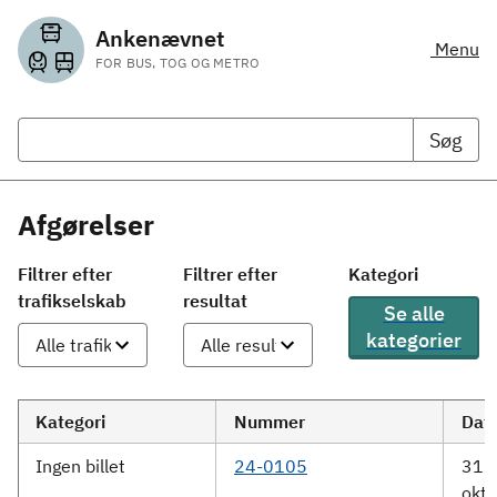
Ankenævnet
Menu
FOR BUS, TOG OG METRO
Søg
Afgørelser
Filtrer efter
Filtrer efter
Kategori
trafikselskab
resultat
Se alle
kategorier
Kategori
Nummer
Dat
Ingen billet
24-0105
31.
okto