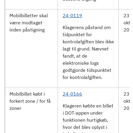
Mobilbilletter skal
24-0119
23.
være modtaget
okto
Klagerens påstand om
inden påstigning
202
tidpunktet for
kontrolafgiften blev ikke
lagt til grund. Nævnet
fandt, at de
elektroniske logs
godtgjorde tidspunktet
for kontrolafgiften.
Mobilbillet købt i
24-0166
23.
forkert zone / for få
okto
Klageren købte en billet
zoner
202
i DOT-appen under
funktionen hurtigkøb,
hvor det blev oplyst i