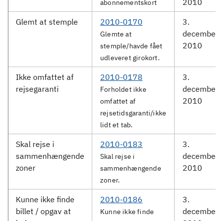
2010
abonnementskort
Glemt at stemple
2010-0170
3.
december
Glemte at
2010
stemple/havde fået
udleveret girokort.
Ikke omfattet af
2010-0178
3.
rejsegaranti
december
Forholdet ikke
2010
omfattet af
rejsetidsgaranti/ikke
lidt et tab.
Skal rejse i
2010-0183
3.
sammenhængende
december
Skal rejse i
zoner
2010
sammenhængende
zoner.
Kunne ikke finde
2010-0186
3.
billet / opgav at
december
Kunne ikke finde