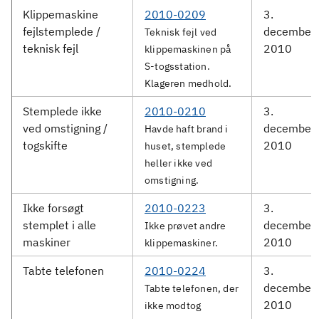
Klippemaskine
2010-0209
3.
fejlstemplede /
december
Teknisk fejl ved
teknisk fejl
2010
klippemaskinen på
S-togsstation.
Klageren medhold.
Stemplede ikke
2010-0210
3.
ved omstigning /
december
Havde haft brand i
togskifte
2010
huset, stemplede
heller ikke ved
omstigning.
Ikke forsøgt
2010-0223
3.
stemplet i alle
december
Ikke prøvet andre
maskiner
2010
klippemaskiner.
Tabte telefonen
2010-0224
3.
december
Tabte telefonen, der
2010
ikke modtog