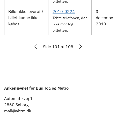
billetten.
Billet ikke leveret /
2010-0224
3.
billet kunne ikke
december
Tabte telefonen, der
købes
2010
ikke modtog
billetten.
Side 101 af 108
Ankenævnet for Bus Tog og Metro
Automatikvej 1
2860 Søborg
mail@abtm.dk