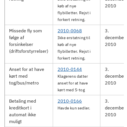
2010
køb af nye
flybilletter. Rejst i
forkert retning.
Missede fly som
2010-0068
3.
følge af
december
Ikke erstatning til
forsinkelser
2010
køb af nye
(driftsforstyrrelser)
flybilletter. Rejst i
forkert retning.
Anset for at have
2010-0144
3.
kørt med
december
Klagerens datter
tog/bus/metro
2010
anset for at have
kørt med S-tog
Betaling med
2010-0166
3.
kreditkort i
december
Havde kun sedler.
automat ikke
2010
muligt