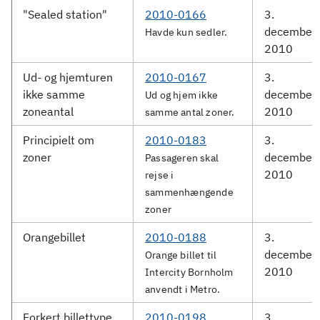
"Sealed station"
2010-0166
3.
december
Havde kun sedler.
2010
Ud- og hjemturen
2010-0167
3.
ikke samme
december
Ud og hjem ikke
zoneantal
2010
samme antal zoner.
Principielt om
2010-0183
3.
zoner
december
Passageren skal
2010
rejse i
sammenhængende
zoner
Orangebillet
2010-0188
3.
december
Orange billet til
2010
Intercity Bornholm
anvendt i Metro.
Forkert billettype
2010-0198
3.