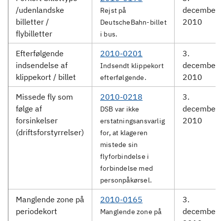
/udenlandske
december
Rejst på
billetter /
2010
DeutscheBahn-billet
flybilletter
i bus.
Efterfølgende
2010-0201
3.
indsendelse af
december
Indsendt klippekort
klippekort / billet
2010
efterfølgende.
Missede fly som
2010-0218
3.
følge af
december
DSB var ikke
forsinkelser
2010
erstatningsansvarlig
(driftsforstyrrelser)
for, at klageren
mistede sin
flyforbindelse i
forbindelse med
personpåkørsel.
Manglende zone på
2010-0165
3.
periodekort
december
Manglende zone på