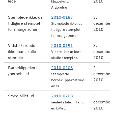
lede
2010
klippekort.
Afgørelse
Stemplede ikke, da
2010-0187
3.
tidligere stemplet
december
Stemplede ikke, da
for mange zoner
2010
tidligere stemplet
for mange zoner.
Vidste / troede
2010-0191
3.
ikke man skulle
december
Vidste ikke at kort
stemple
2010
skulle stemples.
Børneklippekort
2010-0206
3.
/børnebillet
december
Stemplede
2010
børneklippekort ved
en fejl.
Smed billet ud
2010-0208
3.
december
sealed station, fandt
2010
en billet.