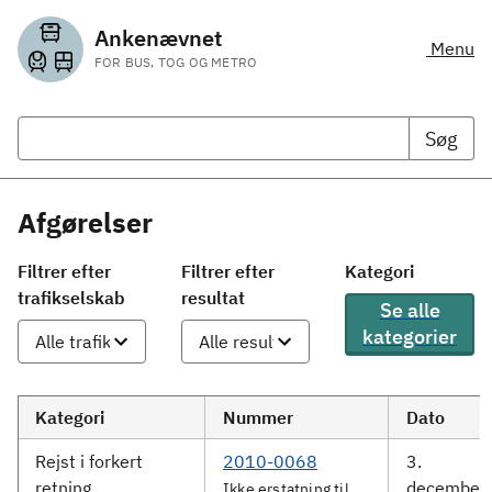
Ankenævnet
Menu
FOR BUS, TOG OG METRO
Søg
Afgørelser
Filtrer efter
Filtrer efter
Kategori
trafikselskab
resultat
Se alle
kategorier
Kategori
Nummer
Dato
Rejst i forkert
2010-0068
3.
retning
december
Ikke erstatning til