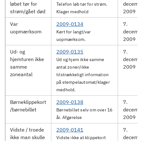
løbet tør for
decemb
Telefon løb tør for strøm.
strøm/gået død
2009
Klager medhold
Var
2009-0134
7.
uopmærksom
decemb
Kørt for langt/var
2009
uopmærksom.
Ud- og
2009-0135
7.
hjemturen ikke
decemb
Ud og hjem ikke samme
samme
2009
antal zoner/ikke
zoneantal
tilstrækkeligt information
på stempelautomat/klager
medhold.
Børneklippekort
2009-0138
7.
/børnebillet
decemb
Børnebillet selv om over 16
2009
år. Afgørelse
Vidste / troede
2009-0141
7.
ikke man skulle
decemb
Vidste ikke at klippekort