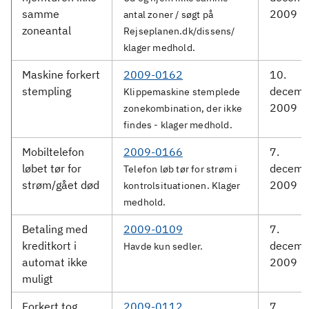
samme
2009
antal zoner / søgt på
zoneantal
Rejseplanen.dk/dissens/
klager medhold.
Maskine forkert
2009-0162
10.
stempling
decemb
Klippemaskine stemplede
2009
zonekombination, der ikke
findes - klager medhold.
Mobiltelefon
2009-0166
7.
løbet tør for
decemb
Telefon løb tør for strøm i
strøm/gået død
2009
kontrolsituationen. Klager
medhold.
Betaling med
2009-0109
7.
kreditkort i
decemb
Havde kun sedler.
automat ikke
2009
muligt
Forkert tog
2009-0112
7.