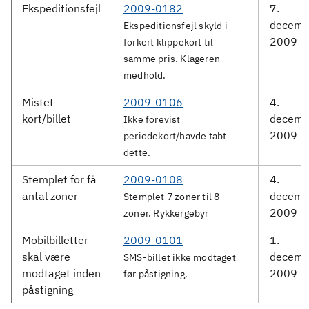
Ekspeditionsfejl
2009-0182
7.
decemb
Ekspeditionsfejl skyld i
2009
forkert klippekort til
samme pris. Klageren
medhold.
Mistet
2009-0106
4.
kort/billet
decemb
Ikke forevist
2009
periodekort/havde tabt
dette.
Stemplet for få
2009-0108
4.
antal zoner
decemb
Stemplet 7 zoner til 8
2009
zoner. Rykkergebyr
Mobilbilletter
2009-0101
1.
skal være
decemb
SMS-billet ikke modtaget
modtaget inden
2009
før påstigning.
påstigning