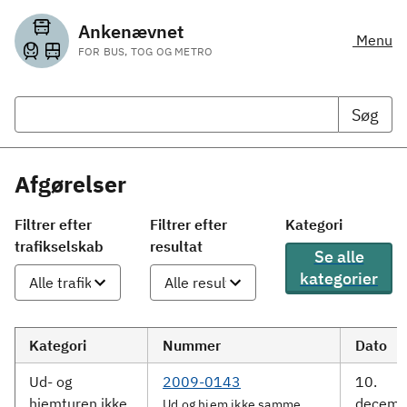
Ankenævnet
Menu
FOR BUS, TOG OG METRO
Søg
Afgørelser
Filtrer efter
Filtrer efter
Kategori
trafikselskab
resultat
Se alle
kategorier
Kategori
Nummer
Dato
Ud- og
2009-0143
10.
hjemturen ikke
decemb
Ud og hjem ikke samme