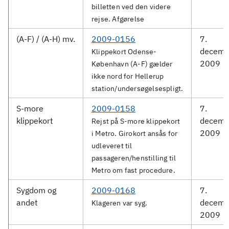
billetten ved den videre
rejse. Afgørelse
(A-F) / (A-H) mv.
2009-0156
7.
decemb
Klippekort Odense-
2009
København (A-F) gælder
ikke nord for Hellerup
station/undersøgelsespligt.
S-more
2009-0158
7.
klippekort
decemb
Rejst på S-more klippekort
2009
i Metro. Girokort ansås for
udleveret til
passageren/henstilling til
Metro om fast procedure.
Sygdom og
2009-0168
7.
andet
decemb
Klageren var syg.
2009