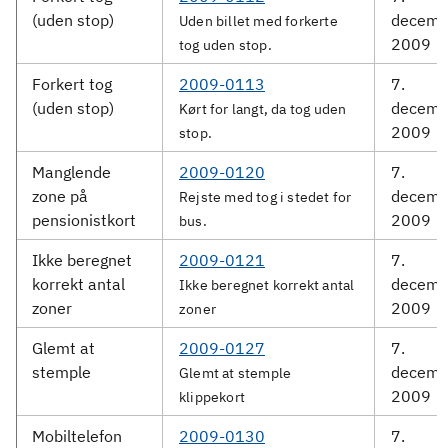
(uden stop)
decemb
Uden billet med forkerte
2009
tog uden stop.
Forkert tog
2009-0113
7.
(uden stop)
decemb
Kørt for langt, da tog uden
2009
stop.
Manglende
2009-0120
7.
zone på
decemb
Rejste med tog i stedet for
pensionistkort
2009
bus.
Ikke beregnet
2009-0121
7.
korrekt antal
decemb
Ikke beregnet korrekt antal
zoner
2009
zoner
Glemt at
2009-0127
7.
stemple
decemb
Glemt at stemple
2009
klippekort
Mobiltelefon
2009-0130
7.