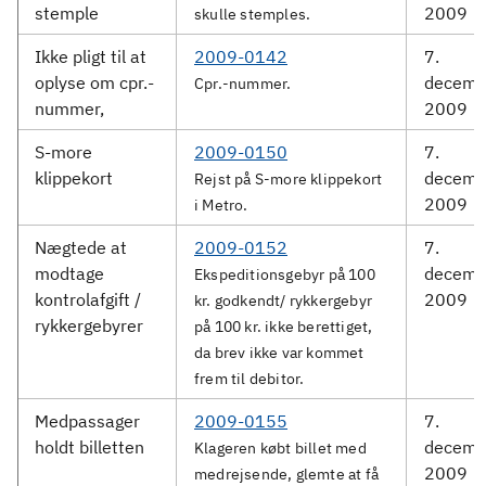
stemple
2009
skulle stemples.
Ikke pligt til at
2009-0142
7.
oplyse om cpr.-
decemb
Cpr.-nummer.
nummer,
2009
S-more
2009-0150
7.
klippekort
decemb
Rejst på S-more klippekort
2009
i Metro.
Nægtede at
2009-0152
7.
modtage
decemb
Ekspeditionsgebyr på 100
kontrolafgift /
2009
kr. godkendt/ rykkergebyr
rykkergebyrer
på 100 kr. ikke berettiget,
da brev ikke var kommet
frem til debitor.
Medpassager
2009-0155
7.
holdt billetten
decemb
Klageren købt billet med
2009
medrejsende, glemte at få