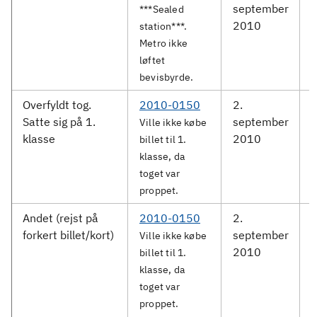
september
S
***Sealed
2010
station***.
Metro ikke
løftet
bevisbyrde.
Overfyldt tog.
2010-0150
2.
D
Satte sig på 1.
september
Ville ikke købe
klasse
2010
R
billet til 1.
klasse, da
toget var
proppet.
Andet (rejst på
2010-0150
2.
D
forkert billet/kort)
september
Ville ikke købe
2010
R
billet til 1.
klasse, da
toget var
proppet.