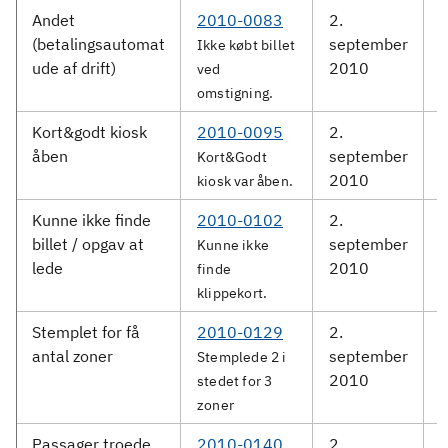
Andet
2010-0083
2.
(betalingsautomat
september
S
Ikke købt billet
ude af drift)
2010
ved
omstigning.
Kort&godt kiosk
2010-0095
2.
D
åben
september
Kort&Godt
2010
kiosk var åben.
Kunne ikke finde
2010-0102
2.
billet / opgav at
september
S
Kunne ikke
lede
2010
finde
klippekort.
Stemplet for få
2010-0129
2.
antal zoner
september
S
Stemplede 2 i
2010
stedet for 3
zoner
Passager troede
2010-0140
2.