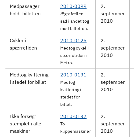
Medpassager
2010-0099
2.
D
holdt billetten
september
Ægtefællen
2010
sad i andet tog
med billetten.
Cykler i
2010-0125
2.
spærretiden
september
S
Medtog cykel i
2010
spærretiden i
Metro.
Medtog kvittering
2010-0131
2.
i stedet for billet
september
S
Medtog
2010
kvittering i
stedet for
billet.
Ikke forsøgt
2010-0137
2.
stemplet i alle
september
S
To
maskiner
2010
klippemaskiner