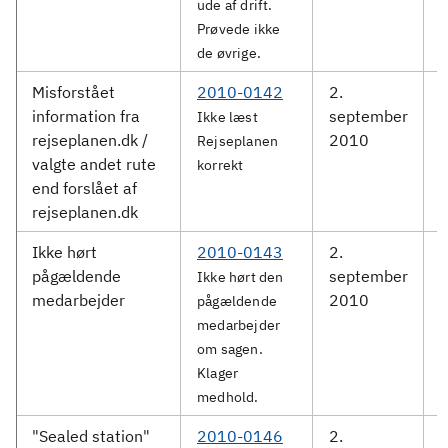
ude af drift.
Prøvede ikke
de øvrige.
Misforstået
2010-0142
2.
information fra
september
S
Ikke læst
rejseplanen.dk /
2010
Rejseplanen
valgte andet rute
korrekt
end forslået af
rejseplanen.dk
Ikke hørt
2010-0143
2.
D
pågældende
september
Ikke hørt den
medarbejder
2010
pågældende
medarbejder
om sagen.
Klager
medhold.
"Sealed station"
2010-0146
2.