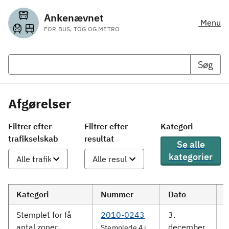
Ankenævnet
Menu
FOR BUS, TOG OG METRO
Søg
Afgørelser
Filtrer efter
Filtrer efter
Kategori
trafikselskab
resultat
Se alle
kategorier
Kategori
Nummer
Dato
Stemplet for få
2010-0243
3.
D
antal zoner
december
Stemplede 4 i