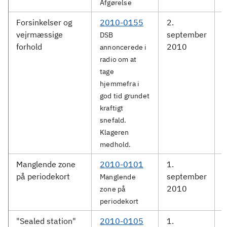
Afgørelse
Forsinkelser og
2010-0155
2.
D
vejrmæssige
september
DSB
forhold
2010
annoncerede i
radio om at
tage
hjemmefra i
god tid grundet
kraftigt
snefald.
Klageren
medhold.
Manglende zone
2010-0101
1.
på periodekort
september
S
Manglende
2010
zone på
periodekort
"Sealed station"
2010-0105
1.