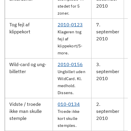
2010
stedet for 5
zoner.
Tog fejl af
2010-0123
7.
D
klippekort
september
Klageren tog
2010
fejl af
klippekort/S-
more.
Wild-card og ung-
2010-0156
3.
G
billetter
september
Ungbillet uden
2010
WildCard. Kl.
medhold.
Dissens.
Vidste / troede
010-0134
2.
D
ikke man skulle
september
Troede ikke
stemple
2010
kort skulle
stemples.