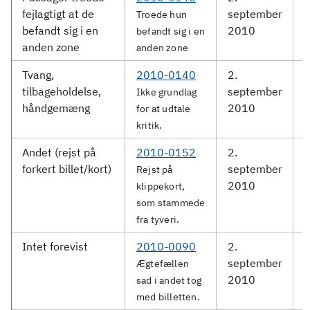
fejlagtigt at de
september
S
Troede hun
befandt sig i en
2010
befandt sig i en
anden zone
anden zone
Tvang,
2010-0140
2.
tilbageholdelse,
september
S
Ikke grundlag
håndgemæng
2010
for at udtale
kritik.
Andet (rejst på
2010-0152
2.
M
forkert billet/kort)
september
Rejst på
2010
klippekort,
som stammede
fra tyveri.
Intet forevist
2010-0090
2.
D
september
Ægtefællen
2010
sad i andet tog
med billetten.