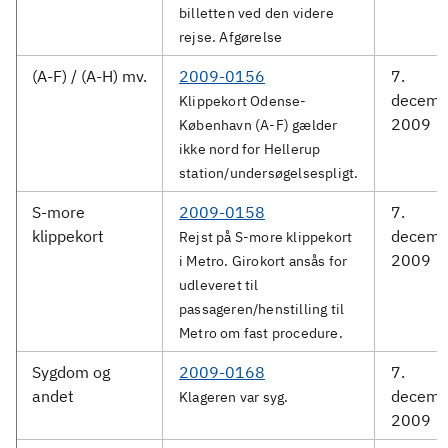
billetten ved den videre
rejse. Afgørelse
(A-F) / (A-H) mv.
2009-0156
7.
decemb
Klippekort Odense-
2009
København (A-F) gælder
ikke nord for Hellerup
station/undersøgelsespligt.
S-more
2009-0158
7.
klippekort
decemb
Rejst på S-more klippekort
2009
i Metro. Girokort ansås for
udleveret til
passageren/henstilling til
Metro om fast procedure.
Sygdom og
2009-0168
7.
andet
decemb
Klageren var syg.
2009