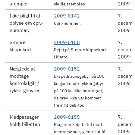
stemple
2009
skulle stemples.
Ikke pligt til at
2009-0142
7.
oplyse om cpr.-
decemb
Cpr.-nummer.
nummer,
2009
S-more
2009-0150
7.
klippekort
decemb
Rejst på S-more klippekort
2009
i Metro.
Nægtede at
2009-0152
7.
modtage
decemb
Ekspeditionsgebyr på 100
kontrolafgift /
2009
kr. godkendt/ rykkergebyr
rykkergebyrer
på 100 kr. ikke berettiget,
da brev ikke var kommet
frem til debitor.
Medpassager
2009-0155
7.
holdt billetten
decemb
Klageren købt billet med
2009
medrejsende, glemte at få