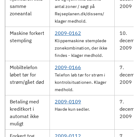
samme
2009
antal zoner / søgt på
zoneantal
Rejseplanen.dk/dissens/
klager medhold.
Maskine forkert
2009-0162
10.
stempling
decemb
Klippemaskine stemplede
2009
zonekombination, der ikke
findes - klager medhold.
Mobiltelefon
2009-0166
7.
løbet tør for
decemb
Telefon løb tør for strøm i
strøm/gået død
2009
kontrolsituationen. Klager
medhold.
Betaling med
2009-0109
7.
kreditkort i
decemb
Havde kun sedler.
automat ikke
2009
muligt
Forkert tog
2009-0112
7.