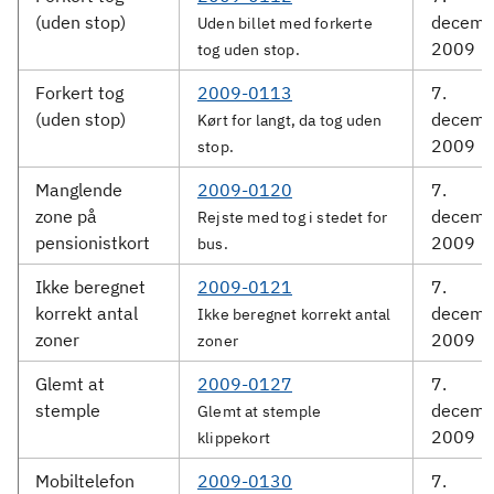
(uden stop)
decemb
Uden billet med forkerte
2009
tog uden stop.
Forkert tog
2009-0113
7.
(uden stop)
decemb
Kørt for langt, da tog uden
2009
stop.
Manglende
2009-0120
7.
zone på
decemb
Rejste med tog i stedet for
pensionistkort
2009
bus.
Ikke beregnet
2009-0121
7.
korrekt antal
decemb
Ikke beregnet korrekt antal
zoner
2009
zoner
Glemt at
2009-0127
7.
stemple
decemb
Glemt at stemple
2009
klippekort
Mobiltelefon
2009-0130
7.