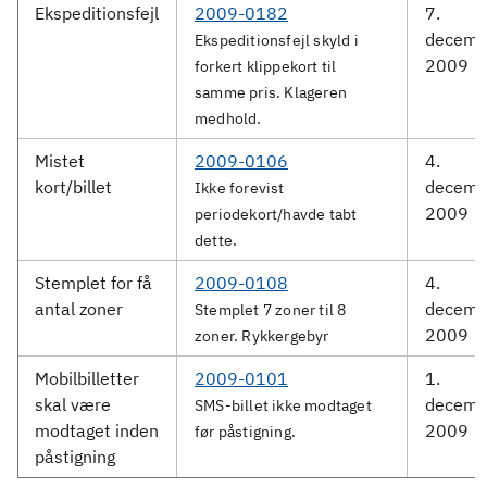
Ekspeditionsfejl
2009-0182
7.
decemb
Ekspeditionsfejl skyld i
2009
forkert klippekort til
samme pris. Klageren
medhold.
Mistet
2009-0106
4.
kort/billet
decemb
Ikke forevist
2009
periodekort/havde tabt
dette.
Stemplet for få
2009-0108
4.
antal zoner
decemb
Stemplet 7 zoner til 8
2009
zoner. Rykkergebyr
Mobilbilletter
2009-0101
1.
skal være
decemb
SMS-billet ikke modtaget
modtaget inden
2009
før påstigning.
påstigning