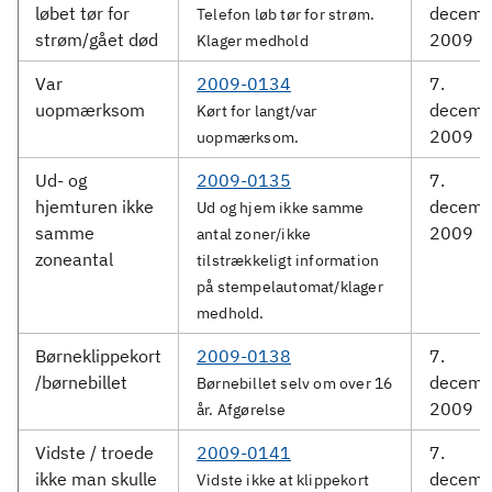
løbet tør for
decemb
Telefon løb tør for strøm.
strøm/gået død
2009
Klager medhold
Var
2009-0134
7.
uopmærksom
decemb
Kørt for langt/var
2009
uopmærksom.
Ud- og
2009-0135
7.
hjemturen ikke
decemb
Ud og hjem ikke samme
samme
2009
antal zoner/ikke
zoneantal
tilstrækkeligt information
på stempelautomat/klager
medhold.
Børneklippekort
2009-0138
7.
/børnebillet
decemb
Børnebillet selv om over 16
2009
år. Afgørelse
Vidste / troede
2009-0141
7.
ikke man skulle
decemb
Vidste ikke at klippekort