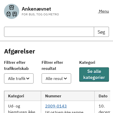
Ankenævnet
Menu
FOR BUS, TOG OG METRO
Søg
Afgørelser
Filtrer efter
Filtrer efter
Kategori
trafikselskab
resultat
Se alle
kategorier
Kategori
Nummer
Dato
Ud- og
2009-0143
10.
hjemturen ikke
decemb
Ud og hjem ikke samme