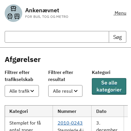
Ankenævnet
Menu
FOR BUS, TOG OG METRO
Søg
Afgørelser
Filtrer efter
Filtrer efter
Kategori
trafikselskab
resultat
Se alle
kategorier
Kategori
Nummer
Dato
Stemplet for få
2010-0243
3.
D
antal zoner
december
Stemplede 4 i