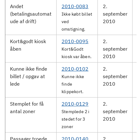
Andet
2010-0083
2.
(betalingsautomat
september
S
Ikke købt billet
ude af drift)
2010
ved
omstigning.
Kort&godt kiosk
2010-0095
2.
D
åben
september
Kort&Godt
2010
kiosk var åben.
Kunne ikke finde
2010-0102
2.
billet / opgav at
september
S
Kunne ikke
lede
2010
finde
klippekort.
Stemplet for få
2010-0129
2.
antal zoner
september
S
Stemplede 2 i
2010
stedet for 3
zoner
Passager troede
2010-0140
2.