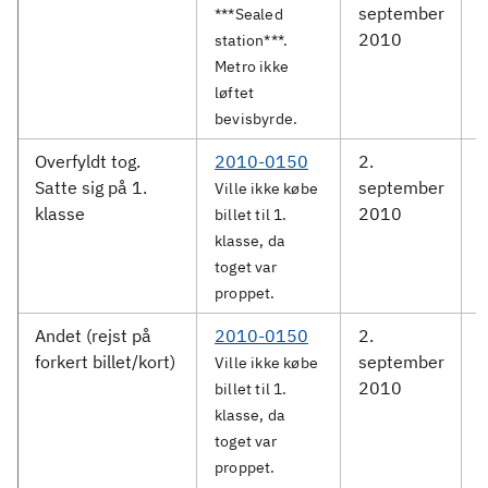
september
S
***Sealed
2010
station***.
Metro ikke
løftet
bevisbyrde.
Overfyldt tog.
2010-0150
2.
D
Satte sig på 1.
september
Ville ikke købe
klasse
2010
R
billet til 1.
klasse, da
toget var
proppet.
Andet (rejst på
2010-0150
2.
D
forkert billet/kort)
september
Ville ikke købe
2010
R
billet til 1.
klasse, da
toget var
proppet.