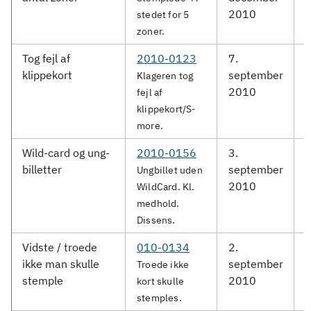
2010
stedet for 5
zoner.
Tog fejl af
2010-0123
7.
D
klippekort
september
Klageren tog
2010
fejl af
klippekort/S-
more.
Wild-card og ung-
2010-0156
3.
G
billetter
september
Ungbillet uden
2010
WildCard. Kl.
medhold.
Dissens.
Vidste / troede
010-0134
2.
D
ikke man skulle
september
Troede ikke
stemple
2010
kort skulle
stemples.