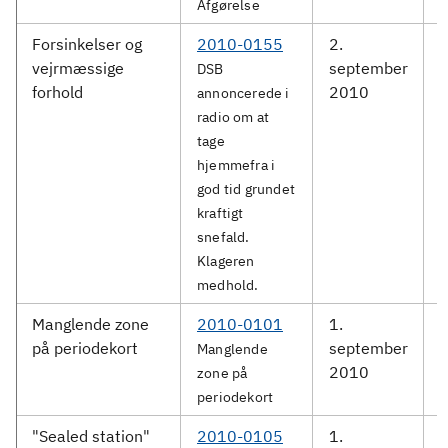
Afgørelse
Forsinkelser og
2010-0155
2.
D
vejrmæssige
september
DSB
forhold
2010
annoncerede i
radio om at
tage
hjemmefra i
god tid grundet
kraftigt
snefald.
Klageren
medhold.
Manglende zone
2010-0101
1.
på periodekort
september
S
Manglende
2010
zone på
periodekort
"Sealed station"
2010-0105
1.