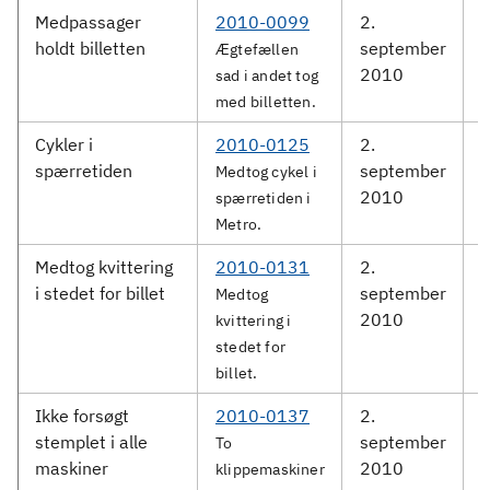
Medpassager
2010-0099
2.
D
holdt billetten
september
Ægtefællen
2010
sad i andet tog
med billetten.
Cykler i
2010-0125
2.
spærretiden
september
S
Medtog cykel i
2010
spærretiden i
Metro.
Medtog kvittering
2010-0131
2.
i stedet for billet
september
S
Medtog
2010
kvittering i
stedet for
billet.
Ikke forsøgt
2010-0137
2.
stemplet i alle
september
S
To
maskiner
2010
klippemaskiner