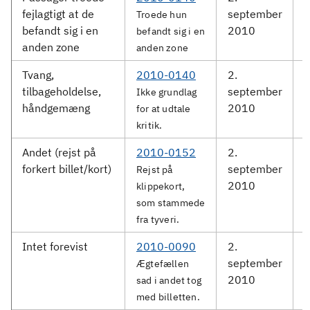
fejlagtigt at de
september
S
Troede hun
befandt sig i en
2010
befandt sig i en
anden zone
anden zone
Tvang,
2010-0140
2.
tilbageholdelse,
september
S
Ikke grundlag
håndgemæng
2010
for at udtale
kritik.
Andet (rejst på
2010-0152
2.
M
forkert billet/kort)
september
Rejst på
2010
klippekort,
som stammede
fra tyveri.
Intet forevist
2010-0090
2.
D
september
Ægtefællen
2010
sad i andet tog
med billetten.