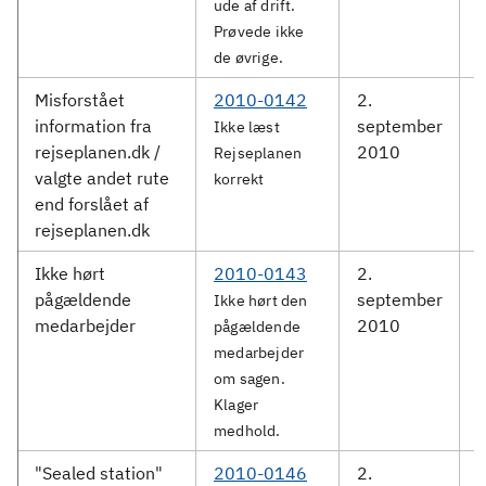
ude af drift.
Prøvede ikke
de øvrige.
Misforstået
2010-0142
2.
information fra
september
S
Ikke læst
rejseplanen.dk /
2010
Rejseplanen
valgte andet rute
korrekt
end forslået af
rejseplanen.dk
Ikke hørt
2010-0143
2.
D
pågældende
september
Ikke hørt den
medarbejder
2010
pågældende
medarbejder
om sagen.
Klager
medhold.
"Sealed station"
2010-0146
2.