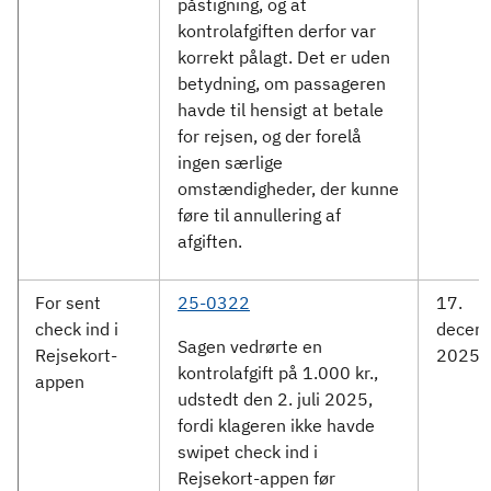
påstigning, og at
kontrolafgiften derfor var
korrekt pålagt. Det er uden
betydning, om passageren
havde til hensigt at betale
for rejsen, og der forelå
ingen særlige
omstændigheder, der kunne
føre til annullering af
afgiften.
For sent
25-0322
17.
check ind i
decem
Sagen vedrørte en
Rejsekort-
2025
kontrolafgift på 1.000 kr.,
appen
udstedt den 2. juli 2025,
fordi klageren ikke havde
swipet check ind i
Rejsekort-appen før