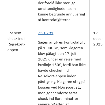
der forelå ikke særlige
omstændigheder, som
kunne begrunde annullering
af kontrolafgifterne.
For sent
25-0291
17.
check ind i
decem
Sagen angik en kontrolafgift
Rejsekort-
2025
på 1.000 kr., som klageren
appen
blev pålagt den 17. juli
2025 under en rejse med
buslinje 150S, fordi han ikke
havde checket ind i
Rejsekort-appen inden
påstigning. Klageren steg på
bussen ved Nørreport st.,
men gennemførte først
check ind flere minutter
senere og efter, at