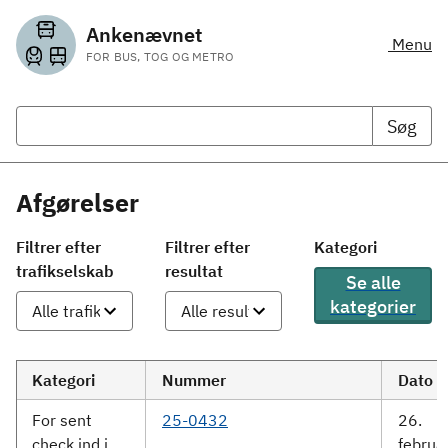
Ankenævnet
Menu
FOR BUS, TOG OG METRO
Søg
Afgørelser
Filtrer efter
Filtrer efter
Kategori
trafikselskab
resultat
Se alle
kategorier
Kategori
Nummer
Dato
For sent
25-0432
26.
check ind i
februa