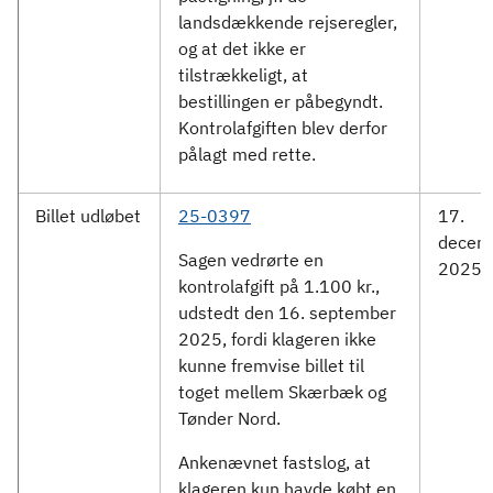
landsdækkende rejseregler,
og at det ikke er
tilstrækkeligt, at
bestillingen er påbegyndt.
Kontrolafgiften blev derfor
pålagt med rette.
Billet udløbet
25-0397
17.
decem
Sagen vedrørte en
2025
kontrolafgift på 1.100 kr.,
udstedt den 16. september
2025, fordi klageren ikke
kunne fremvise billet til
toget mellem Skærbæk og
Tønder Nord.
Ankenævnet fastslog, at
klageren kun havde købt en