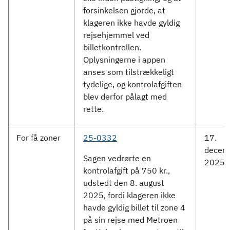
forsinkelsen gjorde, at
klageren ikke havde gyldig
rejsehjemmel ved
billetkontrollen.
Oplysningerne i appen
anses som tilstrækkeligt
tydelige, og kontrolafgiften
blev derfor pålagt med
rette.
For få zoner
25-0332
17.
decem
Sagen vedrørte en
2025
kontrolafgift på 750 kr.,
udstedt den 8. august
2025, fordi klageren ikke
havde gyldig billet til zone 4
på sin rejse med Metroen