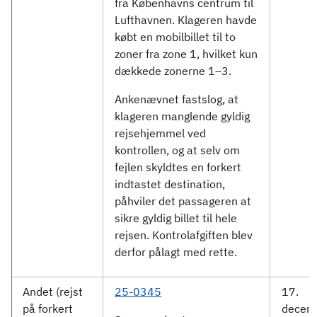
fra Københavns centrum til
Lufthavnen. Klageren havde
købt en mobilbillet til to
zoner fra zone 1, hvilket kun
dækkede zonerne 1–3.
Ankenævnet fastslog, at
klageren manglende gyldig
rejsehjemmel ved
kontrollen, og at selv om
fejlen skyldtes en forkert
indtastet destination,
påhviler det passageren at
sikre gyldig billet til hele
rejsen. Kontrolafgiften blev
derfor pålagt med rette.
Andet (rejst
25-0345
17.
på forkert
decem