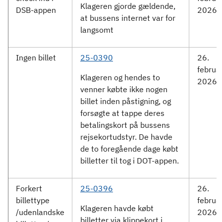
Klageren gjorde gældende,
DSB-appen
2026
at bussens internet var for
langsomt
Ingen billet
25-0390
26.
februa
Klageren og hendes to
2026
venner købte ikke nogen
billet inden påstigning, og
forsøgte at tappe deres
betalingskort på bussens
rejsekortudstyr. De havde
de to foregående dage købt
billetter til tog i DOT-appen.
Forkert
25-0396
26.
billettype
februa
Klageren havde købt
/udenlandske
2026
billetter via klippekort i