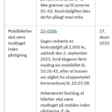
ikke grænser op til zonerne
01–02. Kontrolafgiften blev
derfor pålagt med rette.
Mobilbilletter
25-0386
17.
skal være
decem
Sagen vedrørte en
modtaget
2025
kontrolafgift på 1.000 kr.,
inden
udstedt den 2. september
påstigning
2025, fordi klageren først
modtog sin mobilbillet kl.
10:26:43, efter at bussen
var afgået fra stoppestedet
Kornmarksvej kl. 10:25:28.
Ankenævnet fastslog, at
billetter skal være
modtaget på mobilen inden
påstigning, jf. de