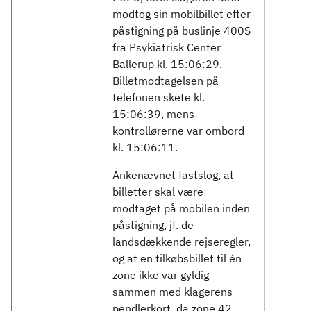
modtog sin mobilbillet efter
påstigning på buslinje 400S
fra Psykiatrisk Center
Ballerup kl. 15:06:29.
Billetmodtagelsen på
telefonen skete kl.
15:06:39, mens
kontrollørerne var ombord
kl. 15:06:11.
Ankenævnet fastslog, at
billetter skal være
modtaget på mobilen inden
påstigning, jf. de
landsdækkende rejseregler,
og at en tilkøbsbillet til én
zone ikke var gyldig
sammen med klagerens
pendlerkort, da zone 42