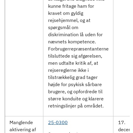
kunne fritage ham for
kravet om gyldig
rejsehjemmel, og at
spørgsmål om
diskrimination lå uden for
nævnets kompetence.
Forbrugerrepræsentanterne
tilsluttede sig afgørelsen,
men udtalte kritik af, at
rejsereglerne ikke i
tilstrækkelig grad tager
højde for psykisk sårbare
brugere, og opfordrede til
større konduite og klarere
retningslinjer på området.
Manglende
25-0300
17.
aktivering af
decem