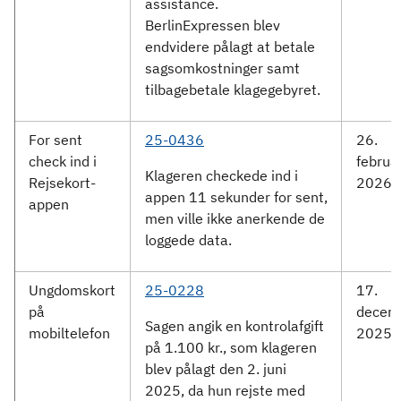
assistance.
BerlinExpressen blev
endvidere pålagt at betale
sagsomkostninger samt
tilbagebetale klagegebyret.
For sent
25-0436
26.
check ind i
februa
Klageren checkede ind i
Rejsekort-
2026
appen 11 sekunder for sent,
appen
men ville ikke anerkende de
loggede data.
Ungdomskort
25-0228
17.
på
decem
Sagen angik en kontrolafgift
mobiltelefon
2025
på 1.100 kr., som klageren
blev pålagt den 2. juni
2025, da hun rejste med