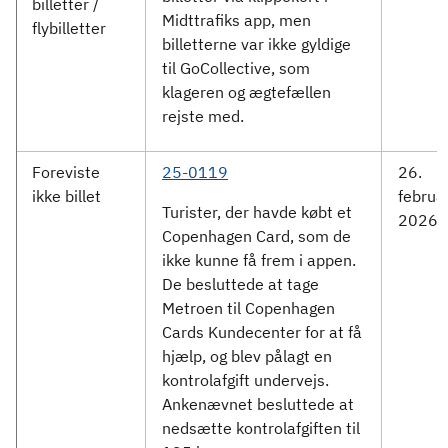
billetter /
Midttrafiks app, men
flybilletter
billetterne var ikke gyldige
til GoCollective, som
klageren og ægtefællen
rejste med.
Foreviste
25-0119
26.
ikke billet
februa
Turister, der havde købt et
2026
Copenhagen Card, som de
ikke kunne få frem i appen.
De besluttede at tage
Metroen til Copenhagen
Cards Kundecenter for at få
hjælp, og blev pålagt en
kontrolafgift undervejs.
Ankenævnet besluttede at
nedsætte kontrolafgiften til