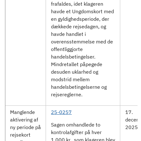
frafaldes, idet klageren
havde et Ungdomskort med
en gyldighedsperiode, der
dækkede rejsedagen, og
havde handlet i
overensstemmelse med de
offentliggjorte
handelsbetingelser.
Mindretallet påpegede
desuden uklarhed og
modstrid mellem
handelsbetingelserne og
rejsereglerne.
Manglende
25-0257
17.
aktivering af
decem
Sagen omhandlede to
ny periode på
2025
kontrolafgifter på hver
rejsekort
1.000 kr., som klageren blev