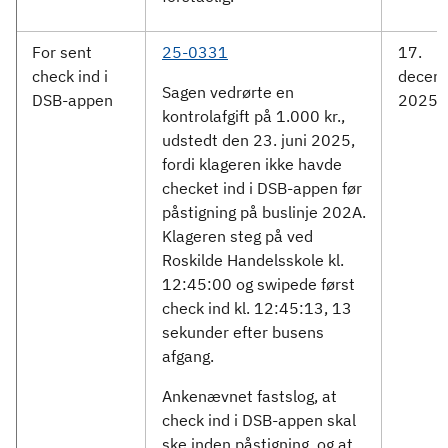
For sent
25-0331
17.
check ind i
decem
Sagen vedrørte en
DSB-appen
2025
kontrolafgift på 1.000 kr.,
udstedt den 23. juni 2025,
fordi klageren ikke havde
checket ind i DSB-appen før
påstigning på buslinje 202A.
Klageren steg på ved
Roskilde Handelsskole kl.
12:45:00 og swipede først
check ind kl. 12:45:13, 13
sekunder efter busens
afgang.
Ankenævnet fastslog, at
check ind i DSB-appen skal
ske inden påstigning, og at