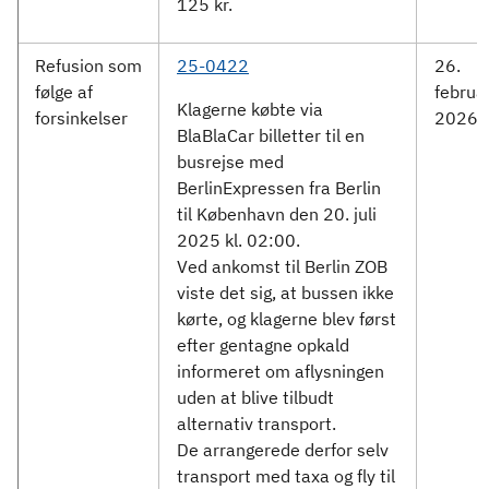
125 kr.
Refusion som
25-0422
26.
følge af
februa
Klagerne købte via
forsinkelser
2026
BlaBlaCar billetter til en
busrejse med
BerlinExpressen fra Berlin
til København den 20. juli
2025 kl. 02:00.
Ved ankomst til Berlin ZOB
viste det sig, at bussen ikke
kørte, og klagerne blev først
efter gentagne opkald
informeret om aflysningen
uden at blive tilbudt
alternativ transport.
De arrangerede derfor selv
transport med taxa og fly til