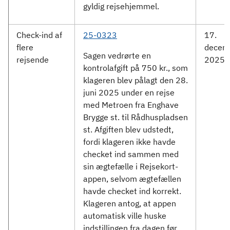
gyldig rejsehjemmel.
Check-ind af
25-0323
17.
flere
decem
Sagen vedrørte en
rejsende
2025
kontrolafgift på 750 kr., som
klageren blev pålagt den 28.
juni 2025 under en rejse
med Metroen fra Enghave
Brygge st. til Rådhuspladsen
st. Afgiften blev udstedt,
fordi klageren ikke havde
checket ind sammen med
sin ægtefælle i Rejsekort-
appen, selvom ægtefællen
havde checket ind korrekt.
Klageren antog, at appen
automatisk ville huske
indstillingen fra dagen før,