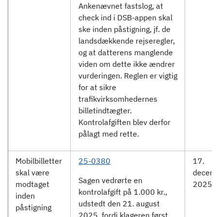
Ankenævnet fastslog, at
check ind i DSB-appen skal
ske inden påstigning, jf. de
landsdækkende rejseregler,
og at datterens manglende
viden om dette ikke ændrer
vurderingen. Reglen er vigtig
for at sikre
trafikvirksomhedernes
billetindtægter.
Kontrolafgiften blev derfor
pålagt med rette.
Mobilbilletter
25-0380
17.
skal være
decem
Sagen vedrørte en
modtaget
2025
kontrolafgift på 1.000 kr.,
inden
udstedt den 21. august
påstigning
2025, fordi klageren først