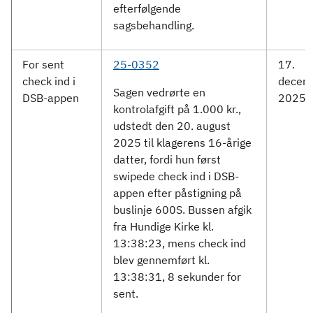
efterfølgende
sagsbehandling.
For sent
25-0352
17.
check ind i
decem
Sagen vedrørte en
DSB-appen
2025
kontrolafgift på 1.000 kr.,
udstedt den 20. august
2025 til klagerens 16-årige
datter, fordi hun først
swipede check ind i DSB-
appen efter påstigning på
buslinje 600S. Bussen afgik
fra Hundige Kirke kl.
13:38:23, mens check ind
blev gennemført kl.
13:38:31, 8 sekunder for
sent.