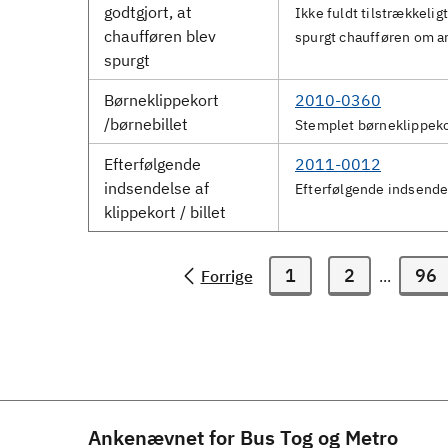
godtgjort, at
Ikke fuldt tilstrækkelig
chaufføren blev
spurgt chaufføren om an
spurgt
Børneklippekort
2010-0360
/børnebillet
Stemplet børneklippekort
Efterfølgende
2011-0012
indsendelse af
Efterfølgende indsendel
klippekort / billet
1
2
96
Forrige
...
Ankenævnet for Bus Tog og Metro