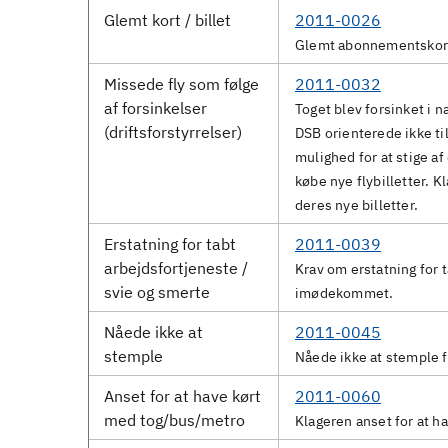
Glemt kort / billet
2011-0026
Glemt abonnementskort
Missede fly som følge
2011-0032
af forsinkelser
Toget blev forsinket i 
(driftsforstyrrelser)
DSB orienterede ikke ti
mulighed for at stige af
købe nye flybilletter. K
deres nye billetter.
Erstatning for tabt
2011-0039
arbejdsfortjeneste /
Krav om erstatning for 
svie og smerte
imødekommet.
Nåede ikke at
2011-0045
stemple
Nåede ikke at stemple f
Anset for at have kørt
2011-0060
med tog/bus/metro
Klageren anset for at h