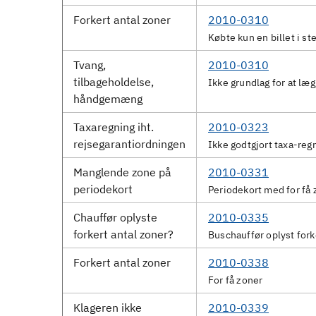
Forkert antal zoner
2010-0310
Købte kun en billet i ste
Tvang,
2010-0310
tilbageholdelse,
Ikke grundlag for at læg
håndgemæng
Taxaregning iht.
2010-0323
rejsegarantiordningen
Ikke godtgjort taxa-reg
Manglende zone på
2010-0331
periodekort
Periodekort med for få 
Chauffør oplyste
2010-0335
forkert antal zoner?
Buschauffør oplyst fork
Forkert antal zoner
2010-0338
For få zoner
Klageren ikke
2010-0339