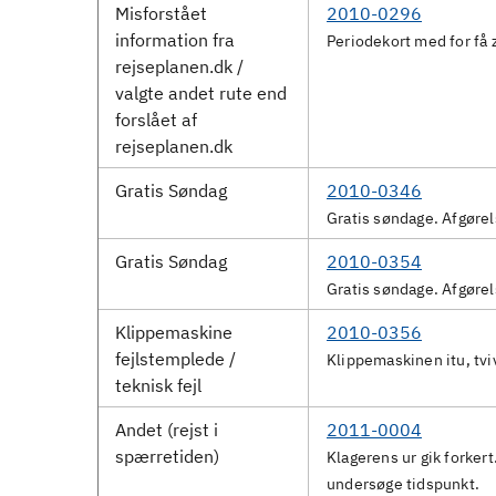
Misforstået
2010-0296
information fra
Periodekort med for få 
rejseplanen.dk /
valgte andet rute end
forslået af
rejseplanen.dk
Gratis Søndag
2010-0346
Gratis søndage. Afgøre
Gratis Søndag
2010-0354
Gratis søndage. Afgøre
Klippemaskine
2010-0356
fejlstemplede /
Klippemaskinen itu, tvi
teknisk fejl
Andet (rejst i
2011-0004
spærretiden)
Klagerens ur gik forkert
undersøge tidspunkt.