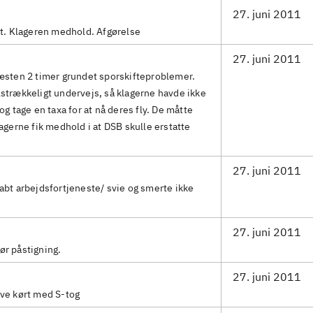
27. juni 2011
. Klageren medhold. Afgørelse
27. juni 2011
næsten 2 timer grundet sporskifteproblemer.
lstrækkeligt undervejs, så klagerne havde ikke
 og tage en taxa for at nå deres fly. De måtte
lagerne fik medhold i at DSB skulle erstatte
27. juni 2011
tabt arbejdsfortjeneste/ svie og smerte ikke
27. juni 2011
ør påstigning.
27. juni 2011
ave kørt med S-tog