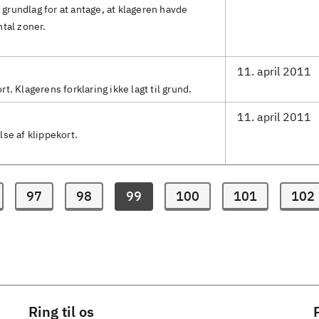
t grundlag for at antage, at klageren havde
tal zoner.
11. april 2011
. Klagerens forklaring ikke lagt til grund.
11. april 2011
se af klippekort.
97
98
100
101
102
99
Ring til os