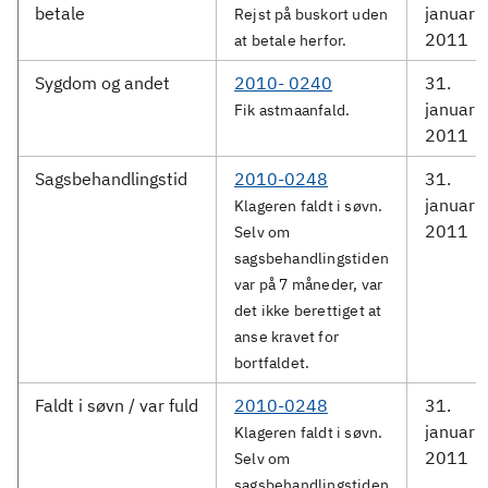
betale
januar
Rejst på buskort uden
2011
at betale herfor.
Sygdom og andet
2010- 0240
31.
januar
Fik astmaanfald.
2011
Sagsbehandlingstid
2010-0248
31.
januar
Klageren faldt i søvn.
2011
Selv om
sagsbehandlingstiden
var på 7 måneder, var
det ikke berettiget at
anse kravet for
bortfaldet.
Faldt i søvn / var fuld
2010-0248
31.
januar
Klageren faldt i søvn.
2011
Selv om
sagsbehandlingstiden