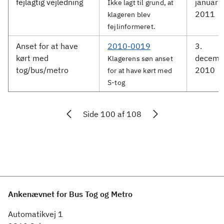
fejlagtig vejledning
januar
Ikke lagt til grund, at
2011
klageren blev
fejlinformeret.
Anset for at have
2010-0019
3.
kørt med
decemb
Klagerens søn anset
tog/bus/metro
2010
for at have kørt med
S-tog
Side 100 af 108
Ankenævnet for Bus Tog og Metro
Automatikvej 1