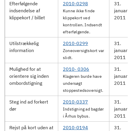
Efterfølgende
2010-0298
31.
indsendelse af
januar
Kunne ikke finde
klippekort / billet
2011
klippekort ved
kontrollen. Indsendt
efterfølgende.
Utilstrækkelig
2010-0299
31.
information
januar
Zoneoversigtskort var
2011
slidt.
Mulighed for at
2010- 0306
31.
orientere sig inden
januar
Klageren burde have
ombordstigning
2011
undersøgt
stoppestedsoversigt.
Steg ind ad forkert
2010-0337
31.
dør
januar
Indstigning ad bagdør
2011
i Århus bybus.
Rejst på kort uden at
2010-0194
31.