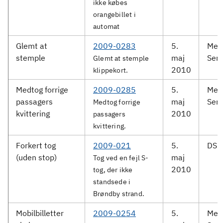
ikke købes
orangebillet i
automat
Glemt at
2009-0283
5.
Met
stemple
maj
Serv
Glemt at stemple
2010
klippekort.
Medtog forrige
2009-0285
5.
Met
passagers
maj
Serv
Medtog forrige
kvittering
2010
passagers
kvittering.
Forkert tog
2009-021
5.
DSB 
(uden stop)
maj
Tog ved en fejl S-
2010
tog, der ikke
standsede i
Brøndby strand.
Mobilbilletter
2009-0254
5.
Met