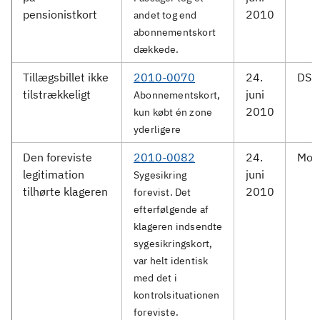
pensionistkort
2010
andet tog end
abonnementskort
dækkede.
Tillægsbillet ikke
2010-0070
24.
DSB 
tilstrækkeligt
juni
Abonnementskort,
2010
kun købt én zone
yderligere
Den foreviste
2010-0082
24.
Mov
legitimation
juni
Sygesikring
tilhørte klageren
2010
forevist. Det
efterfølgende af
klageren indsendte
sygesikringskort,
var helt identisk
med det i
kontrolsituationen
foreviste.