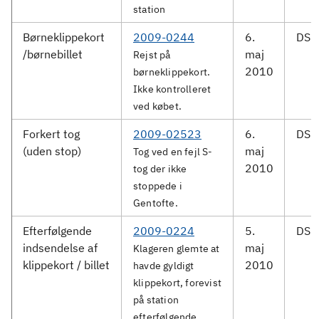
station
Børneklippekort
2009-0244
6.
DSB 
/børnebillet
maj
Rejst på
2010
børneklippekort.
Ikke kontrolleret
ved købet.
Forkert tog
2009-02523
6.
DSB 
(uden stop)
maj
Tog ved en fejl S-
2010
tog der ikke
stoppede i
Gentofte.
Efterfølgende
2009-0224
5.
DSB 
indsendelse af
maj
Klageren glemte at
klippekort / billet
2010
havde gyldigt
klippekort, forevist
på station
efterfølgende.