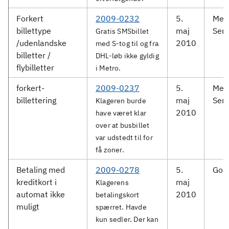
Forkert
2009-0232
5.
Met
billettype
maj
Serv
Gratis SMSbillet
/udenlandske
2010
med S-tog til og fra
billetter /
DHL-løb ikke gyldig
flybilletter
i Metro.
forkert-
2009-0237
5.
Met
billettering
maj
Serv
Klageren burde
2010
have været klar
over at busbillet
var udstedt til for
få zoner.
Betaling med
2009-0278
5.
GoCo
kreditkort i
maj
Klagerens
automat ikke
2010
betalingskort
muligt
spærret. Havde
kun sedler. Der kan