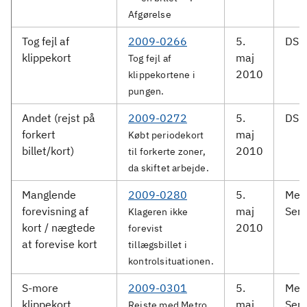
Afgørelse
Tog fejl af
2009-0266
5.
DSB 
klippekort
maj
Tog fejl af
2010
klippekortene i
pungen.
Andet (rejst på
2009-0272
5.
DSB 
forkert
maj
Købt periodekort
billet/kort)
2010
til forkerte zoner,
da skiftet arbejde.
Manglende
2009-0280
5.
Met
forevisning af
maj
Serv
Klageren ikke
kort / nægtede
2010
forevist
at forevise kort
tillægsbillet i
kontrolsituationen.
S-more
2009-0301
5.
Met
klippekort
maj
Serv
Rejste med Metro