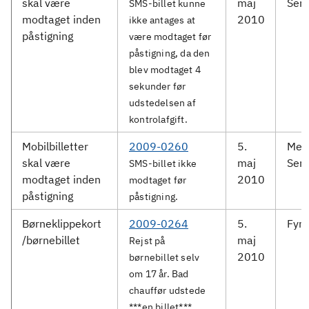
skal være
maj
Serv
SMS-billet kunne
modtaget inden
2010
ikke antages at
påstigning
være modtaget før
påstigning, da den
blev modtaget 4
sekunder før
udstedelsen af
kontrolafgift.
Mobilbilletter
2009-0260
5.
Met
skal være
maj
Serv
SMS-billet ikke
modtaget inden
2010
modtaget før
påstigning
påstigning.
Børneklippekort
2009-0264
5.
Fyn
/børnebillet
maj
Rejst på
2010
børnebillet selv
om 17 år. Bad
chauffør udstede
***en billet***.