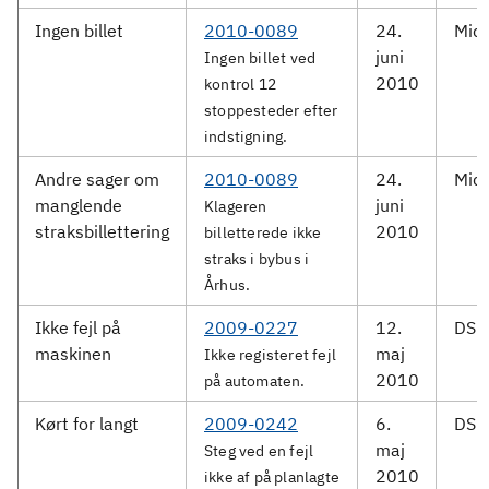
Ingen billet
2010-0089
24.
Midt
juni
Ingen billet ved
2010
kontrol 12
stoppesteder efter
indstigning.
Andre sager om
2010-0089
24.
Midt
manglende
juni
Klageren
straksbillettering
2010
billetterede ikke
straks i bybus i
Århus.
Ikke fejl på
2009-0227
12.
DSB 
maskinen
maj
Ikke registeret fejl
2010
på automaten.
Kørt for langt
2009-0242
6.
DSB 
maj
Steg ved en fejl
2010
ikke af på planlagte