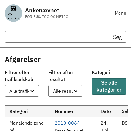
Ankenævnet
Menu
FOR BUS, TOG OG METRO
Søg
Afgørelser
Filtrer efter
Filtrer efter
Kategori
trafikselskab
resultat
Se alle
kategorier
Kategori
Nummer
Dato
Sel
Manglende zone
2010-0064
24.
DSB 
på
juni
Passager tog et