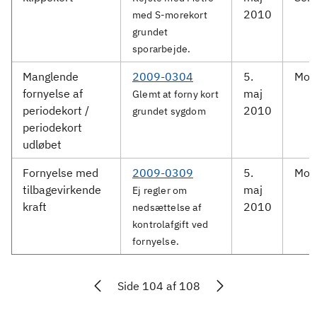
2010
med S-morekort
grundet
sporarbejde.
Manglende
2009-0304
5.
Mov
fornyelse af
maj
Glemt at forny kort
periodekort /
2010
grundet sygdom
periodekort
udløbet
Fornyelse med
2009-0309
5.
Mov
tilbagevirkende
maj
Ej regler om
kraft
2010
nedsættelse af
kontrolafgift ved
fornyelse.
Side 104 af 108