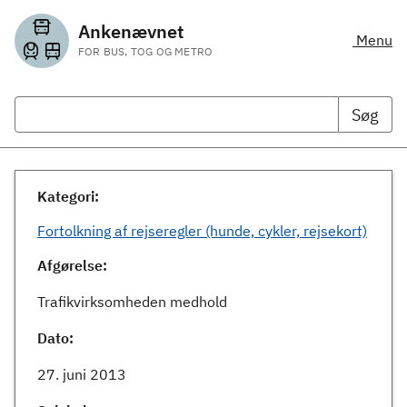
Ankenævnet
Menu
FOR BUS, TOG OG METRO
Søg
Kategori:
Fortolkning af rejseregler (hunde, cykler, rejsekort)
Afgørelse:
Trafikvirksomheden medhold
Dato:
27. juni 2013