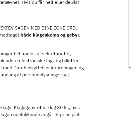
enævnet. Hvis du får helt eller delvist
BESKRIV SAGEN MED DINE EGNE ORD.
r modtaget
både klageskema og gebyr.
sninger behandles af sekretariatet,
ludere elektroniske logs og billetter.
e med Databeskyttelsesforordningen og
andling af personoplysninger
her.
klage. Klagegebyret er dog 80 kr., hvis
 klagen udelukkende angår et principielt