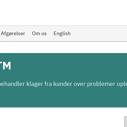
Afgørelser
Om os
English
TM
ehandler klager fra kunder over problemer ople