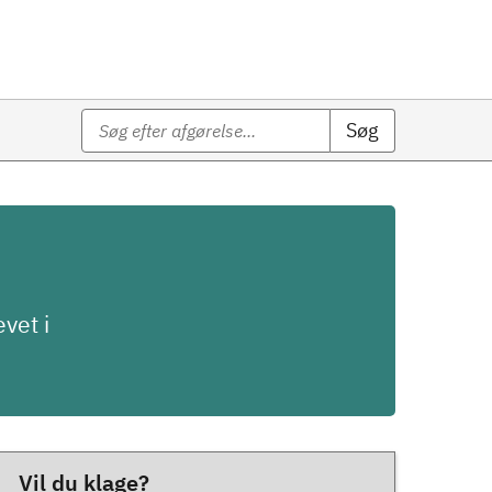
Søg
vet i
Vil du klage?