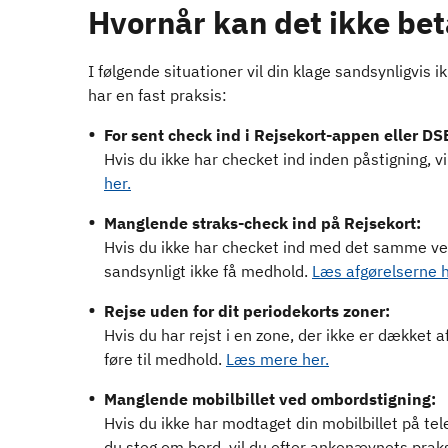
Hvornår kan det ikke beta
I følgende situationer vil din klage sandsynligvi
har en fast praksis:
For sent check ind i Rejsekort-appen eller D
Hvis du ikke har checket ind inden påstigning, v
her.
Manglende straks-check ind på Rejsekort:
Hvis du ikke har checket ind med det samme ved 
sandsynligt ikke få medhold.
Læs afgørelserne h
Rejse uden for dit periodekorts zoner:
Hvis du har rejst i en zone, der ikke er dækket af
føre til medhold.
Læs mere her.
Manglende mobilbillet ved ombordstigning:
Hvis du ikke har modtaget din mobilbillet på tel
du steg om bord, vil du efter ankenævnets praks