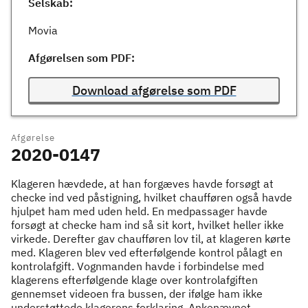
Selskab:
Movia
Afgørelsen som PDF:
Download afgørelse som PDF
Afgørelse
2020-0147
Klageren hævdede, at han forgæves havde forsøgt at
checke ind ved påstigning, hvilket chaufføren også havde
hjulpet ham med uden held. En medpassager havde
forsøgt at checke ham ind så sit kort, hvilket heller ikke
virkede. Derefter gav chaufføren lov til, at klageren kørte
med. Klageren blev ved efterfølgende kontrol pålagt en
kontrolafgift. Vognmanden havde i forbindelse med
klagerens efterfølgende klage over kontrolafgiften
gennemset videoen fra bussen, der ifølge ham ikke
understøttede klagerens forklaring. Ankenævnet