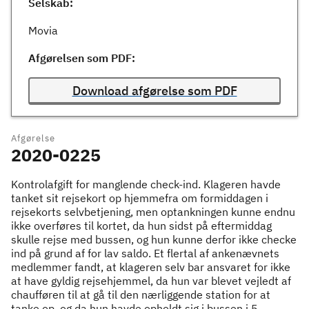
Selskab:
Movia
Afgørelsen som PDF:
Download afgørelse som PDF
Afgørelse
2020-0225
Kontrolafgift for manglende check-ind. Klageren havde
tanket sit rejsekort op hjemmefra om formiddagen i
rejsekorts selvbetjening, men optankningen kunne endnu
ikke overføres til kortet, da hun sidst på eftermiddag
skulle rejse med bussen, og hun kunne derfor ikke checke
ind på grund af for lav saldo. Et flertal af ankenævnets
medlemmer fandt, at klageren selv bar ansvaret for ikke
at have gyldig rejsehjemmel, da hun var blevet vejledt af
chaufføren til at gå til den nærliggende station for at
tanke op, og da hun havde opholdt sig i bussen i 5