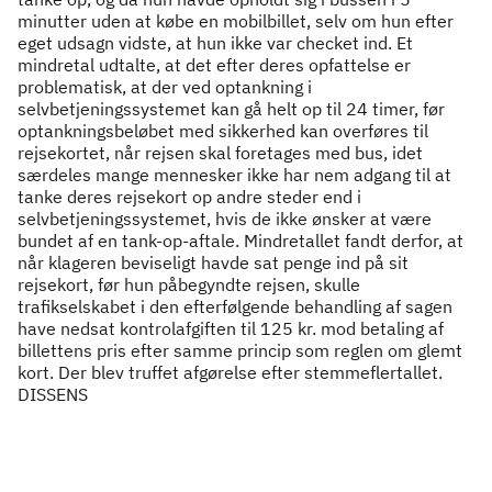
minutter uden at købe en mobilbillet, selv om hun efter
eget udsagn vidste, at hun ikke var checket ind. Et
mindretal udtalte, at det efter deres opfattelse er
problematisk, at der ved optankning i
selvbetjeningssystemet kan gå helt op til 24 timer, før
optankningsbeløbet med sikkerhed kan overføres til
rejsekortet, når rejsen skal foretages med bus, idet
særdeles mange mennesker ikke har nem adgang til at
tanke deres rejsekort op andre steder end i
selvbetjeningssystemet, hvis de ikke ønsker at være
bundet af en tank-op-aftale. Mindretallet fandt derfor, at
når klageren beviseligt havde sat penge ind på sit
rejsekort, før hun påbegyndte rejsen, skulle
trafikselskabet i den efterfølgende behandling af sagen
have nedsat kontrolafgiften til 125 kr. mod betaling af
billettens pris efter samme princip som reglen om glemt
kort. Der blev truffet afgørelse efter stemmeflertallet.
DISSENS