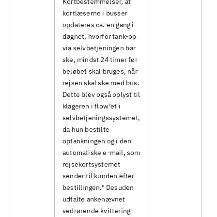
Kortbestemmelser, at
kortlæserne i busser
opdateres ca. en gang i
døgnet, hvorfor tank-op
via selvbetjeningen bør
ske, mindst 24 timer før
beløbet skal bruges, når
rejsen skal ske med bus.
Dette blev også oplyst til
klageren i flow’et i
selvbetjeningssystemet,
da hun bestilte
optankningen og i den
automatiske e-mail, som
rejsekortsystemet
sender til kunden efter
bestillingen." Desuden
udtalte ankenævnet
vedrørende kvittering