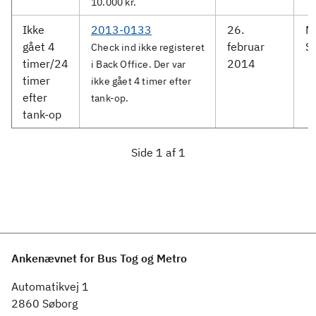
10.000 kr.
Ikke
2013-0133
26.
M
gået 4
februar
S
Check ind ikke registeret
timer/24
2014
i Back Office. Der var
timer
ikke gået 4 timer efter
efter
tank-op.
tank-op
Side 1 af 1
Ankenævnet for Bus Tog og Metro
Automatikvej 1
2860 Søborg