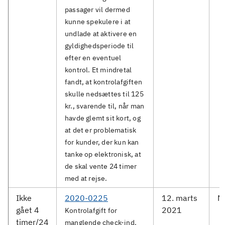
passager vil dermed
kunne spekulere i at
undlade at aktivere en
gyldighedsperiode til
efter en eventuel
kontrol. Et mindretal
fandt, at kontrolafgiften
skulle nedsættes til 125
kr., svarende til, når man
havde glemt sit kort, og
at det er problematisk
for kunder, der kun kan
tanke op elektronisk, at
de skal vente 24 timer
med at rejse.
Ikke
2020-0225
12. marts
M
gået 4
2021
Kontrolafgift for
timer/24
manglende check-ind.