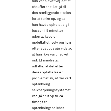
hun var blevet vejledt af
chaufføren til at gå til
den nærliggende station
for at tanke op, og da
hun havde opholdt sig i
bussen i 5 minutter
uden at købe en
mobilbillet, selv om hun
efter eget udsagn vidste,
at hun ikke var checket
ind. Et mindretal
udtalte, at det efter
deres opfattelse er
problematisk, at der ved
optankning i
selvbetjeningssystemet
kan gå helt op til 24
timer, før
optankningsbeløbet