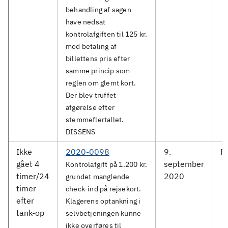
behandling af sagen
have nedsat
kontrolafgiften til 125 kr.
mod betaling af
billettens pris efter
samme princip som
reglen om glemt kort.
Der blev truffet
afgørelse efter
stemmeflertallet.
DISSENS
Ikke
2020-0098
9.
F
gået 4
september
Kontrolafgift på 1.200 kr.
timer/24
2020
grundet manglende
timer
check-ind på rejsekort.
efter
Klagerens optankning i
tank-op
selvbetjeningen kunne
ikke overføres til