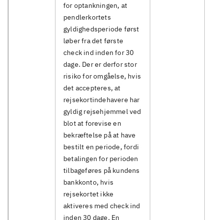
for optankningen, at
pendlerkortets
gyldighedsperiode først
løber fra det første
check ind inden for 30
dage. Der er derfor stor
risiko for omgåelse, hvis
det accepteres, at
rejsekortindehavere har
gyldig rejsehjemmel ved
blot at forevise en
bekræftelse på at have
bestilt en periode, fordi
betalingen for perioden
tilbageføres på kundens
bankkonto, hvis
rejsekortet ikke
aktiveres med check ind
inden 30 dage. En