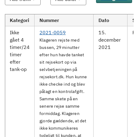
Kategori
Nummer
Dato
S
Ikke
2021-0059
15.
F
gået 4
december
Klageren rejste med
timer/24
2021
bussen, 29 minutter
timer
efter hun havde tanket
efter
sit rejsekort op via
tank-op
selvbetjeningen på
rejsekort.dk. Hun kunne
ikke checke ind og blev
pålagt en kontrolafgift.
Samme skete på en
senere rejse samme
formiddag. Klageren
gjorde gældende, at det
ikke kommunikeres
tydeligt til kunden, at