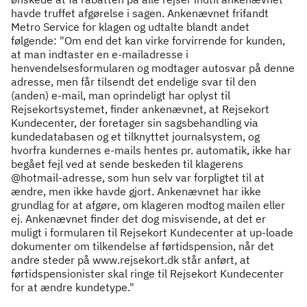
havde truffet afgørelse i sagen. Ankenævnet frifandt
Metro Service for klagen og udtalte blandt andet
følgende: "Om end det kan virke forvirrende for kunden,
at man indtaster en e-mailadresse i
henvendelsesformularen og modtager autosvar på denne
adresse, men får tilsendt det endelige svar til den
(anden) e-mail, man oprindeligt har oplyst til
Rejsekortsystemet, finder ankenævnet, at Rejsekort
Kundecenter, der foretager sin sagsbehandling via
kundedatabasen og et tilknyttet journalsystem, og
hvorfra kundernes e-mails hentes pr. automatik, ikke har
begået fejl ved at sende beskeden til klagerens
@hotmail-adresse, som hun selv var forpligtet til at
ændre, men ikke havde gjort. Ankenævnet har ikke
grundlag for at afgøre, om klageren modtog mailen eller
ej. Ankenævnet finder det dog misvisende, at det er
muligt i formularen til Rejsekort Kundecenter at up-loade
dokumenter om tilkendelse af førtidspension, når det
andre steder på www.rejsekort.dk står anført, at
førtidspensionister skal ringe til Rejsekort Kundecenter
for at ændre kundetype."