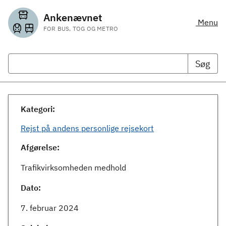
Ankenævnet
Menu
FOR BUS, TOG OG METRO
Søg
Kategori:
Rejst på andens personlige rejsekort
Afgørelse:
Trafikvirksomheden medhold
Dato:
7. februar 2024