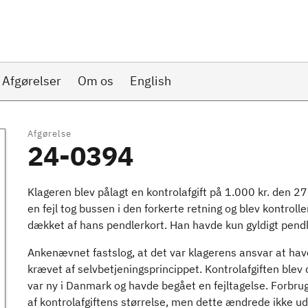
Afgørelser
Om os
English
Afgørelse
24-0394
Klageren blev pålagt en kontrolafgift på 1.000 kr. den 
en fejl tog bussen i den forkerte retning og blev kontroll
dækket af hans pendlerkort. Han havde kun gyldigt pendl
Ankenævnet fastslog, at det var klagerens ansvar at have 
krævet af selvbetjeningsprincippet. Kontrolafgiften blev 
var ny i Danmark og havde begået en fejltagelse. Forbru
af kontrolafgiftens størrelse, men dette ændrede ikke ud