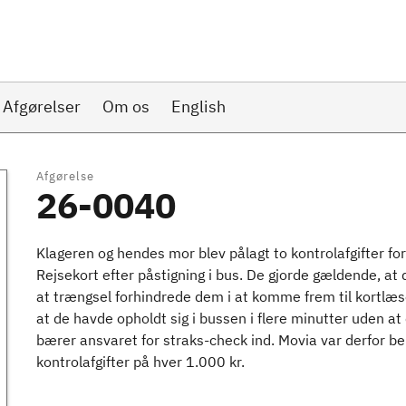
Afgørelser
Om os
English
Afgørelse
26-0040
Klageren og hendes mor blev pålagt to kontrolafgifter f
Rejsekort efter påstigning i bus. De gjorde gældende, at 
at trængsel forhindrede dem i at komme frem til kortlæ
at de havde opholdt sig i bussen i flere minutter uden at
bærer ansvaret for straks-check ind. Movia var derfor ber
kontrolafgifter på hver 1.000 kr.