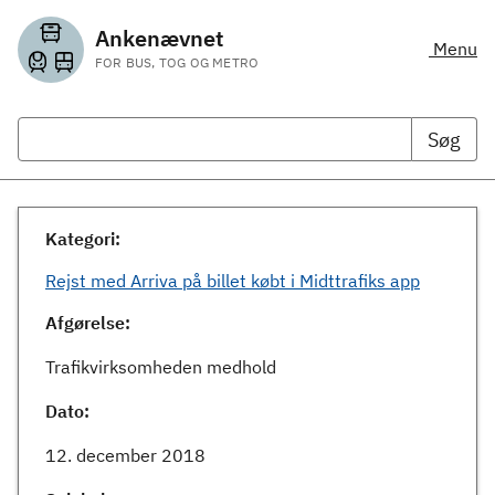
Ankenævnet
Menu
FOR BUS, TOG OG METRO
Søg
Kategori:
Rejst med Arriva på billet købt i Midttrafiks app
Afgørelse:
Trafikvirksomheden medhold
Dato:
12. december 2018