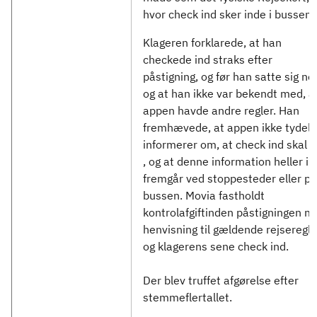
hvor check ind sker inde i bussen.
Klageren forklarede, at han
checkede ind straks efter
påstigning, og før han satte sig ne
og at han ikke var bekendt med, a
appen havde andre regler. Han
fremhævede, at appen ikke tydeli
informerer om, at check ind skal 
, og at denne information heller ik
fremgår ved stoppesteder eller på
bussen. Movia fastholdt
kontrolafgiftinden påstigningen m
henvisning til gældende rejseregle
og klagerens sene check ind.
Der blev truffet afgørelse efter
stemmeflertallet.