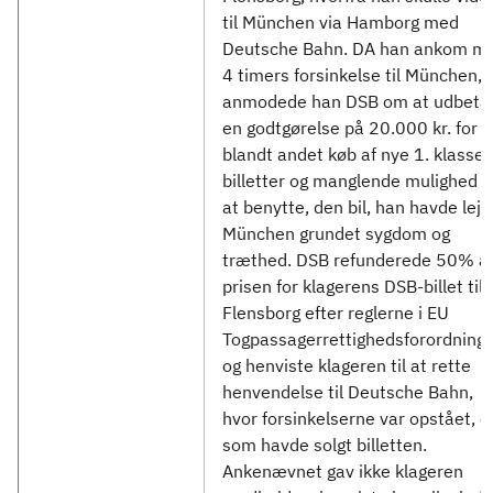
til München via Hamborg med
Deutsche Bahn. DA han ankom m
4 timers forsinkelse til München,
anmodede han DSB om at udbeta
en godtgørelse på 20.000 kr. for
blandt andet køb af nye 1. klasses
billetter og manglende mulighed f
at benytte, den bil, han havde lejet
München grundet sygdom og
træthed. DSB refunderede 50% a
prisen for klagerens DSB-billet til
Flensborg efter reglerne i EU
Togpassagerrettighedsforordninge
og henviste klageren til at rette
henvendelse til Deutsche Bahn,
hvor forsinkelserne var opstået, o
som havde solgt billetten.
Ankenævnet gav ikke klageren