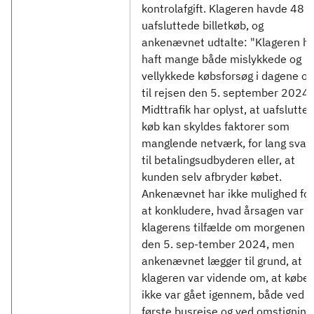
kontrolafgift. Klageren havde 48
uafsluttede billetkøb, og
ankenævnet udtalte: "Klageren h
haft mange både mislykkede og
vellykkede købsforsøg i dagene op
til rejsen den 5. september 2024.
Midttrafik har oplyst, at uafslutte
køb kan skyldes faktorer som
manglende netværk, for lang svart
til betalingsudbyderen eller, at
kunden selv afbryder købet.
Ankenævnet har ikke mulighed for
at konkludere, hvad årsagen var i
klagerens tilfælde om morgenen
den 5. sep-tember 2024, men
ankenævnet lægger til grund, at
klageren var vidende om, at købet
ikke var gået igennem, både ved s
første busrejse og ved omstignin