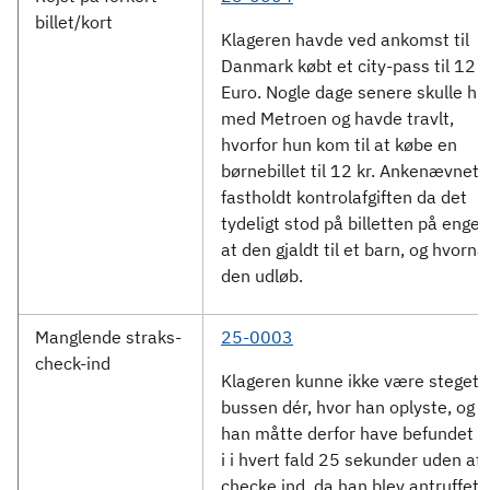
billet/kort
Klageren havde ved ankomst til
Danmark købt et city-pass til 12
Euro. Nogle dage senere skulle hu
med Metroen og havde travlt,
hvorfor hun kom til at købe en
børnebillet til 12 kr. Ankenævnet
fastholdt kontrolafgiften da det
tydeligt stod på billetten på engel
at den gjaldt til et barn, og hvornå
den udløb.
Manglende straks-
25-0003
check-ind
Klageren kunne ikke være steget 
bussen dér, hvor han oplyste, og
han måtte derfor have befundet s
i i hvert fald 25 sekunder uden at
checke ind, da han blev antruffet 