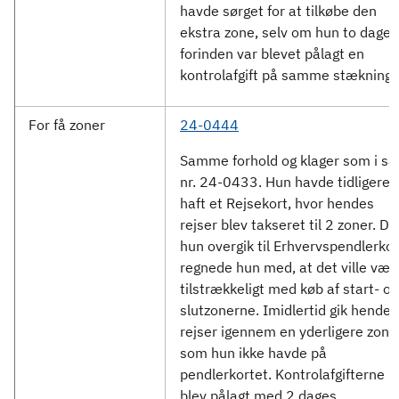
havde sørget for at tilkøbe den
ekstra zone, selv om hun to dage
forinden var blevet pålagt en
kontrolafgift på samme stækning.
For få zoner
24-0444
Samme forhold og klager som i sa
nr. 24-0433. Hun havde tidligere
haft et Rejsekort, hvor hendes
rejser blev takseret til 2 zoner. Da
hun overgik til Erhvervspendlerkor
regnede hun med, at det ville vær
tilstrækkeligt med køb af start- og
slutzonerne. Imidlertid gik hendes
rejser igennem en yderligere zone
som hun ikke havde på
pendlerkortet. Kontrolafgifterne
blev pålagt med 2 dages