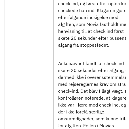
check ind, og først efter opfordrin
checkede han ind. Klageren gjord
efterfølgende indsigelse mod
afgiften, som Movia fastholdt med
henvisning til, at check ind først
skete 20 sekunder efter bussens
afgang fra stoppestedet.
Ankenævnet fandt, at check ind
skete 20 sekunder efter afgang, o
dermed ikke i overensstemmelse
med rejsereglernes krav om strak
check-ind. Det blev tillagt vægt, at
kontrolløren noterede, at klagere
ikke var i færd med check ind, og 
der ikke forelå særlige
omstændigheder, som kunne frita
for afgiften. Fejlen i Movias