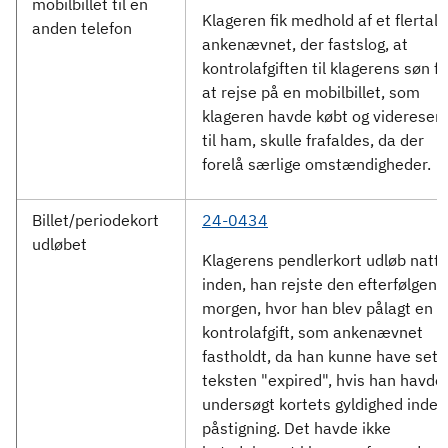
mobilbillet til en
Klageren fik medhold af et flertal i
anden telefon
ankenævnet, der fastslog, at
kontrolafgiften til klagerens søn fo
at rejse på en mobilbillet, som
klageren havde købt og videresen
til ham, skulle frafaldes, da der
forelå særlige omstændigheder.
Billet/periodekort
24-0434
udløbet
Klagerens pendlerkort udløb natt
inden, han rejste den efterfølgend
morgen, hvor han blev pålagt en
kontrolafgift, som ankenævnet
fastholdt, da han kunne have set
teksten "expired", hvis han havde
undersøgt kortets gyldighed inden
påstigning. Det havde ikke