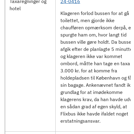
Taxaregninger og
24-0416
hotel
Klageren forlod bussen for at gå p
toilettet, men gjorde ikke
chaufføren opmærksom derpå, ell
spurgte ham om, hvor langt tid
bussen ville gøre holdt. Da bussen
afgik efter de planlagte 5 minutter
og klageren ikke var kommet
ombord, måtte han tage en taxa ti
3.000 kr. for at komme fra
holdepladsen til København og få
sin bagage. Ankenævnet fandt ikk
grundlag for at imødekomme
klagerens krav, da han havde udvi
en sådan grad af egen skyld, at
Flixbus ikke havde ifaldet noget
erstatningsansvar.