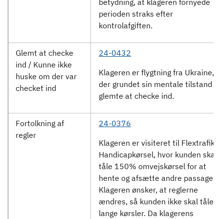
betydning, at klageren fornyede
perioden straks efter
kontrolafgiften.
Glemt at checke
24-0432
ind / Kunne ikke
Klageren er flygtning fra Ukraine,
huske om der var
der grundet sin mentale tilstand
checket ind
glemte at checke ind.
Fortolkning af
24-0376
regler
Klageren er visiteret til Flextrafik
Handicapkørsel, hvor kunden skal
tåle 150% omvejskørsel for at
hente og afsætte andre passagere
Klageren ønsker, at reglerne
ændres, så kunden ikke skal tåle 
lange kørsler. Da klagerens