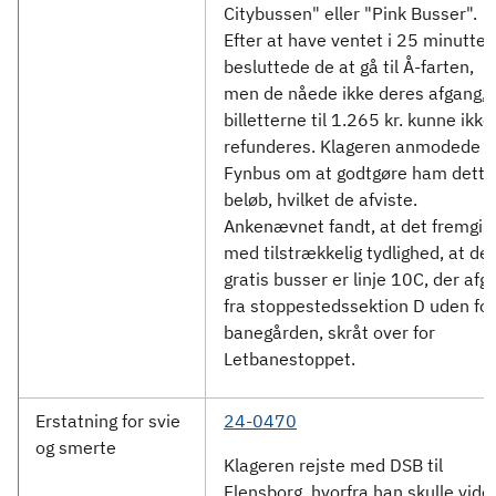
Citybussen" eller "Pink Busser".
Efter at have ventet i 25 minutter
besluttede de at gå til Å-farten,
men de nåede ikke deres afgang, 
billetterne til 1.265 kr. kunne ikke
refunderes. Klageren anmodede
Fynbus om at godtgøre ham dette
beløb, hvilket de afviste.
Ankenævnet fandt, at det fremgik
med tilstrækkelig tydlighed, at de
gratis busser er linje 10C, der afg
fra stoppestedssektion D uden for
banegården, skråt over for
Letbanestoppet.
Erstatning for svie
24-0470
og smerte
Klageren rejste med DSB til
Flensborg, hvorfra han skulle vide