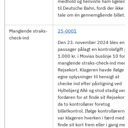
medhold og henviste ham ligeled
til Deutsche Bahn, fordi der ikke v
tale om én gennemgående billet.
Manglende straks-
25-0001
check-ind
Den 23. november 2024 blev en
passager pålagt en kontrolafgift p
1.000 kr. i Movias buslinje 10 for
manglende straks-check-ind med
Rejsekort. Klageren havde ifølge
egne oplysninger til hensigt at
checke ind efter påstigning ved
Hyltebjerg Allé og stod stadig ved
fordøren for at finde sit Rejsekort,
da to kontrollører foretog
billetkontrol. Ifølge kontrollørerne
var klageren hverken i færd med a
finde sit kort frem eller i gang me