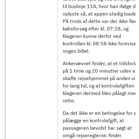
til buslinje 118, hvor han ifølge de
oplyste så, at appen stadig loaded
På trods af dette var der ikke fler
købsforsøg efter kl. 07:28, og
klageren kunne derfor ved
kontrollen kl. 08:58 ikke forevise
nogen billet.
Ankenævnet finder, at et tidsforlø
på 1 time og 20 minutter uden at
skaffe rejsehjemmel på anden vis
for lang tid, og at kontrolafgiften ti
klageren dermed blev pålagt med
rette.
Da det ikke er en betingelse for at
pålægge en kontrolafgift, at
passageren bevidst har søgt at
omgå rejsereglerne, finder