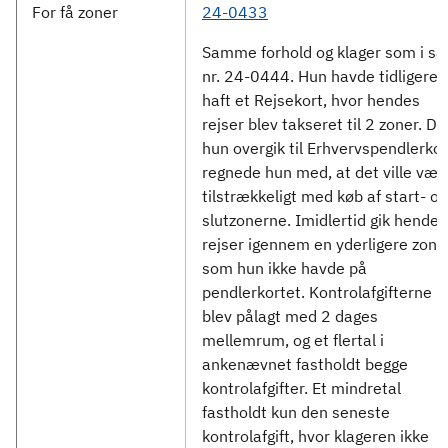
For få zoner
24-0433
Samme forhold og klager som i sa
nr. 24-0444. Hun havde tidligere
haft et Rejsekort, hvor hendes
rejser blev takseret til 2 zoner. Da
hun overgik til Erhvervspendlerkor
regnede hun med, at det ville vær
tilstrækkeligt med køb af start- og
slutzonerne. Imidlertid gik hendes
rejser igennem en yderligere zone
som hun ikke havde på
pendlerkortet. Kontrolafgifterne
blev pålagt med 2 dages
mellemrum, og et flertal i
ankenævnet fastholdt begge
kontrolafgifter. Et mindretal
fastholdt kun den seneste
kontrolafgift, hvor klageren ikke