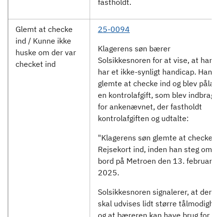
fastholdt.
Glemt at checke
25-0094
ind / Kunne ikke
Klagerens søn bærer
huske om der var
Solsikkesnoren for at vise, at han
checket ind
har et ikke-synligt handicap. Han
glemte at checke ind og blev påla
en kontrolafgift, som blev indbrag
for ankenævnet, der fastholdt
kontrolafgiften og udtalte:
"Klagerens søn glemte at checke s
Rejsekort ind, inden han steg om
bord på Metroen den 13. februar
2025.
Solsikkesnoren signalerer, at der
skal udvises lidt større tålmodigh
og at bæreren kan have brug for