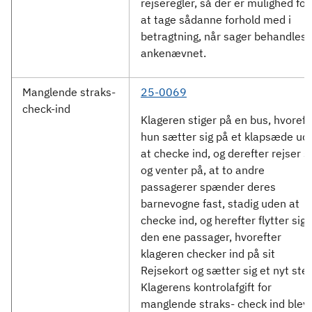
rejseregler, så der er mulighed for
at tage sådanne forhold med i
betragtning, når sager behandles i
ankenævnet.
Manglende straks-
25-0069
check-ind
Klageren stiger på en bus, hvoreft
hun sætter sig på et klapsæde ud
at checke ind, og derefter rejser s
og venter på, at to andre
passagerer spænder deres
barnevogne fast, stadig uden at
checke ind, og herefter flytter sig 
den ene passager, hvorefter
klageren checker ind på sit
Rejsekort og sætter sig et nyt sted
Klagerens kontrolafgift for
manglende straks- check ind blev