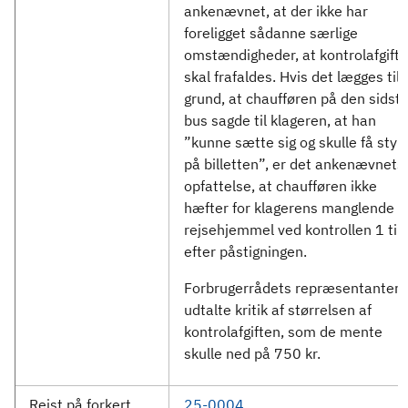
ankenævnet, at der ikke har
foreligget sådanne særlige
omstændigheder, at kontrolafgift
skal frafaldes. Hvis det lægges til
grund, at chaufføren på den sidst
bus sagde til klageren, at han
”kunne sætte sig og skulle få styr
på billetten”, er det ankenævnets
opfattelse, at chaufføren ikke
hæfter for klagerens manglende
rejsehjemmel ved kontrollen 1 ti
efter påstigningen.
Forbrugerrådets repræsentanter
udtalte kritik af størrelsen af
kontrolafgiften, som de mente
skulle ned på 750 kr.
Rejst på forkert
25-0004