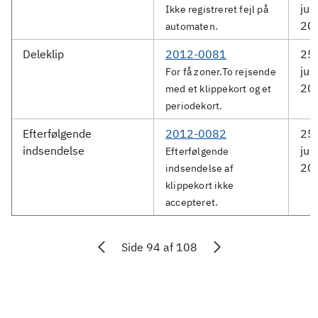
jun
Ikke registreret fejl på
20
automaten.
Deleklip
2012-0081
25.
jun
For få zoner.To rejsende
20
med et klippekort og et
periodekort.
Efterfølgende
2012-0082
25.
indsendelse
jun
Efterfølgende
20
indsendelse af
klippekort ikke
accepteret.
Side 94 af 108