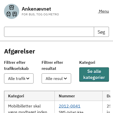
Ankenævnet
Menu
FOR BUS, TOG OG METRO
Søg
Afgørelser
Filtrer efter
Filtrer efter
Kategori
trafikselskab
resultat
Se alle
kategorier
Kategori
Nummer
Da
Mobilbilletter skal
2012-0041
25.
være modtaget inden
jun
SMS-billet ikke