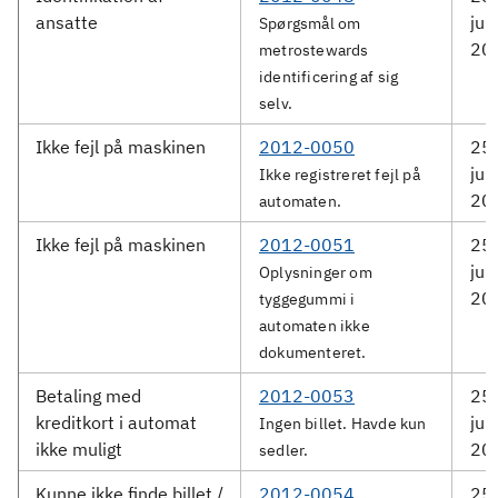
ansatte
jun
Spørgsmål om
20
metrostewards
identificering af sig
selv.
Ikke fejl på maskinen
2012-0050
25.
jun
Ikke registreret fejl på
20
automaten.
Ikke fejl på maskinen
2012-0051
25.
jun
Oplysninger om
20
tyggegummi i
automaten ikke
dokumenteret.
Betaling med
2012-0053
25.
kreditkort i automat
jun
Ingen billet. Havde kun
ikke muligt
20
sedler.
Kunne ikke finde billet /
2012-0054
25.