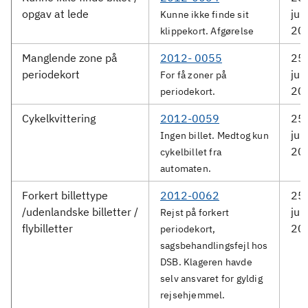
opgav at lede
jun
Kunne ikke finde sit
20
klippekort. Afgørelse
Manglende zone på
2012- 0055
25.
periodekort
jun
For få zoner på
20
periodekort.
Cykelkvittering
2012-0059
25.
jun
Ingen billet. Medtog kun
20
cykelbillet fra
automaten.
Forkert billettype
2012-0062
25.
/udenlandske billetter /
jun
Rejst på forkert
flybilletter
20
periodekort,
sagsbehandlingsfejl hos
DSB. Klageren havde
selv ansvaret for gyldig
rejsehjemmel.