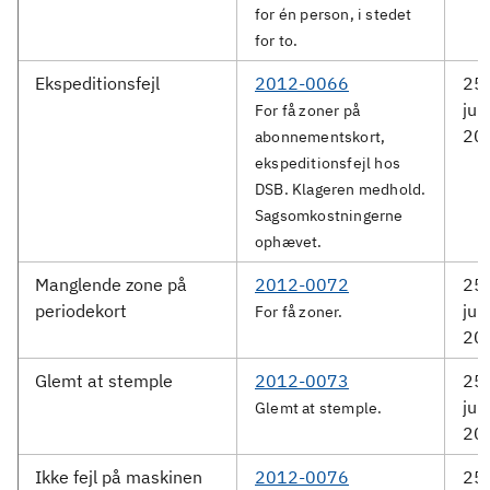
for én person, i stedet
for to.
Ekspeditionsfejl
2012-0066
25.
jun
For få zoner på
20
abonnementskort,
ekspeditionsfejl hos
DSB. Klageren medhold.
Sagsomkostningerne
ophævet.
Manglende zone på
2012-0072
25.
periodekort
jun
For få zoner.
20
Glemt at stemple
2012-0073
25.
jun
Glemt at stemple.
20
Ikke fejl på maskinen
2012-0076
25.