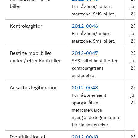
billet
jun
For få zoner/ forkert
20
startzone. SMS-billet.
Kontrolafgifter
2012-0046
25.
jun
For få zoner/forkert
20
startzone. Sms-billet.
Bestilte mobilbillet
2012-0047
25.
under / efter kontrollen
jun
SMS-billet bestilt efter
20
kontrolafgiftens
udstedelse.
Ansattes legitimation
2012-0048
25.
jun
For få zoner samt
20
spørgsmål om
metrostewards
manglende legitimation
for sin ansættelse.
Identifikation af
2012-0048
25.