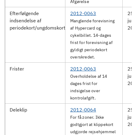
Afgørelse
Efterfølgende
2012-0063
25.
indsendelse af
jun
Manglende forevisning
periodekort/ungdomskort
20
af Hypercard og
cykelbillet. 14-dages
frist for forevisning af
gyldigt periodekort
overskredet.
Frister
2012-0063
25.
jun
Overholdelse af 14
20
dages frist for
indsigelse over
kontrolafgift.
Deleklip
2012-0064
25.
jun
For få zoner. Ikke
20
godtgjort at klippekort
udgjorde rejsehjemmel