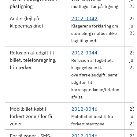
påstigning
20
modtaget før påstigning.
Andet (fejl på
2012-0042
25.
klippemaskine)
jun
Klagerens forklaring om
20
stempling i natbus ikke
lagt til grund.
Refusion af udgift til
2012-0044
25.
billet, telefonregning,
jun
Refusion af togbillet,
frimærker
20
klagegebyr inkl.
overførselsudgift, samt
udgifter til
korrespondance/telefon
afvist.
Mobilbillet købt i
2012-0046
25.
forkert zone / for få
jun
Mobilbillet bestilt fra
zoner
20
forkert startzone
For få zoner - SMS-
2012-0046
25.