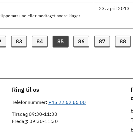
23. april 2013
å klippemaskine eller modtaget andre klager
2
83
84
86
87
88
85
Ring til os
Telefonnummer:
+45 22 62 65 00
P
Tirsdag 09:30-11:30
T
Fredag: 09:30-11:30
B