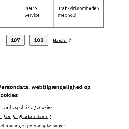
Metro
Trafikvirksomheden
Service
medhold
107
108
...
Næste
Persondata, webtilgængelighed og
cookies
rivatlivspolitik og cookies
ilgængelighedserklæring
ehandling af personoplysninger