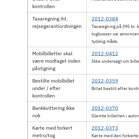
kontrollen
Taxaregning iht.
2012-0384
rejsegarantiordningen
Taxaregning på 395 kr. 
togbusser var annonceret
tydelig måde.
Mobilbilletter skal
2012-0412
være modtaget inden
Ikke undersøgt om bill
påstigning
Bestilte mobilbillet
2012-0359
under / efter
Billet bestilt efter kont
kontrollen
Bankkvittering ikke
2012-0370
nok
Glemte billetten i auto
Kørte med forkert
2012-0373
metro/tog
Kørte med den forkerte