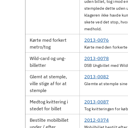
uden billet, tog imod e
stemplede dette uden u
klageren ikke havde ku
skete ved det stop, hvo
medhold.
Kørte med forkert
2013-0076
metro/tog
Kørte med den forkerte
Wild-card og ung-
2013-0078
billetter
DSB Ungbillet med Wildc
Glemt at stemple,
2013-0082
ville stige af for at
Glemte at stemple sine
stemple
Medtog kvittering i
2013-0087
stedet for billet
Tog kvitteringen for køb
Bestilte mobilbillet
2012-0374
under / efter
Mobilbillet bestilt efte