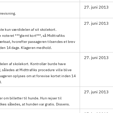
27. juni 2013
revisning.
27. juni 2013
ste kun værdidelen af sit skolekort.
 noteret ***glemt kort***, så Midttrafiks
ærksat, hvorefter passageren tilsendes et brev
nden 14 dage. Klageren medhold.
27. juni 2013
delen af skolekort. Kontrollør burde have
, således at Midttrafiks procedure ville blive
sageren oplyses om at forevise kortet inden 14
d.
27. juni 2013
r om billetter til hunde. Hun rejser til
lkes således, at hunden var gratis. Dissens.