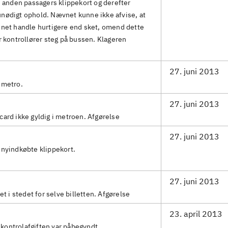
n anden passagers klippekort og derefter
nødigt ophold. Nævnet kunne ikke afvise, at
nnet handle hurtigere end sket, omend dette
r kontrollører steg på bussen. Klageren
27. juni 2013
 metro.
27. juni 2013
ard ikke gyldig i metroen. Afgørelse
27. juni 2013
 nyindkøbte klippekort.
27. juni 2013
et i stedet for selve billetten. Afgørelse
23. april 2013
r kontrolafgiften var påbegyndt.