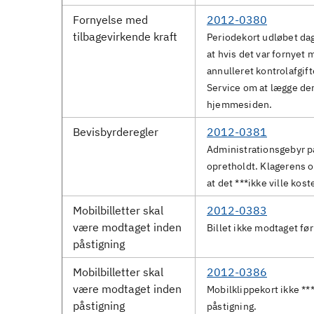
Fornyelse med
2012-0380
tilbagevirkende kraft
Periodekort udløbet da
at hvis det var fornyet 
annulleret kontrolafgif
Service om at lægge den
hjemmesiden.
Bevisbyrderegler
2012-0381
Administrationsgebyr på 
opretholdt. Klagerens o
at det ***ikke ville kos
Mobilbilletter skal
2012-0383
være modtaget inden
Billet ikke modtaget før
påstigning
Mobilbilletter skal
2012-0386
være modtaget inden
Mobilklippekort ikke **
påstigning
påstigning.