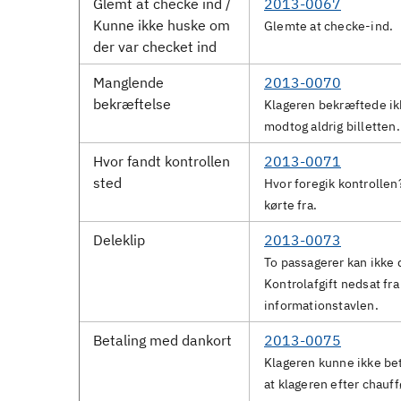
Glemt at checke ind /
2013-0067
Kunne ikke huske om
Glemte at checke-ind.
der var checket ind
Manglende
2013-0070
bekræftelse
Klageren bekræftede ikk
modtog aldrig billetten.
Hvor fandt kontrollen
2013-0071
sted
Hvor foregik kontrollen
kørte fra.
Deleklip
2013-0073
To passagerer kan ikke 
Kontrolafgift nedsat fra 
informationstavlen.
Betaling med dankort
2013-0075
Klageren kunne ikke be
at klageren efter chau