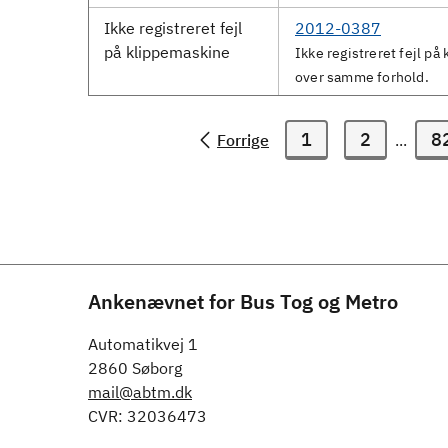
Ikke registreret fejl
2012-0387
på klippemaskine
Ikke registreret fejl p
over samme forhold.
1
2
8
Forrige
...
Ankenævnet for Bus Tog og Metro
Automatikvej 1
2860 Søborg
mail@abtm.dk
CVR: 32036473