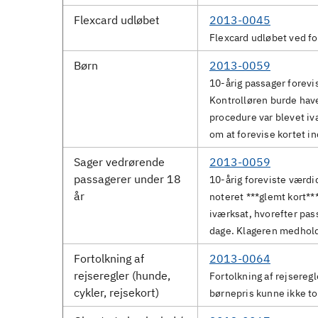
Flexcard udløbet
2013-0045
Flexcard udløbet ved fo
Børn
2013-0059
10-årig passager forevi
Kontrolløren burde have
procedure var blevet iv
om at forevise kortet i
Sager vedrørende
2013-0059
passagerer under 18
10-årig foreviste værdi
år
noteret ***glemt kort***
iværksat, hvorefter pas
dage. Klageren medhol
Fortolkning af
2013-0064
rejseregler (hunde,
Fortolkning af rejseregle
cykler, rejsekort)
børnepris kunne ikke to