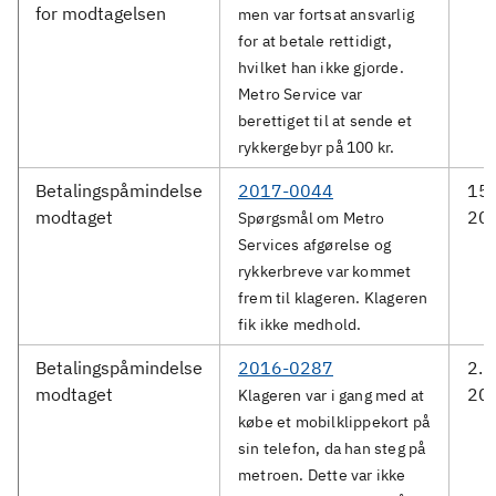
for modtagelsen
men var fortsat ansvarlig
for at betale rettidigt,
hvilket han ikke gjorde.
Metro Service var
berettiget til at sende et
rykkergebyr på 100 kr.
Betalingspåmindelse
2017-0044
15.
modtaget
20
Spørgsmål om Metro
Services afgørelse og
rykkerbreve var kommet
frem til klageren. Klageren
fik ikke medhold.
Betalingspåmindelse
2016-0287
2. 
modtaget
20
Klageren var i gang med at
købe et mobilklippekort på
sin telefon, da han steg på
metroen. Dette var ikke