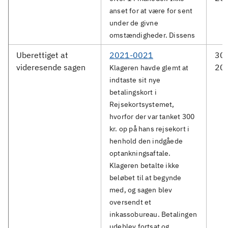
anset for at være for sent
under de givne
omstændigheder. Dissens
Uberettiget at
2021-0021
30.
videresende sagen
20
Klageren havde glemt at
indtaste sit nye
betalingskort i
Rejsekortsystemet,
hvorfor der var tanket 300
kr. op på hans rejsekort i
henhold den indgåede
optankningsaftale.
Klageren betalte ikke
beløbet til at begynde
med, og sagen blev
oversendt et
inkassobureau. Betalingen
udeblev fortsat og