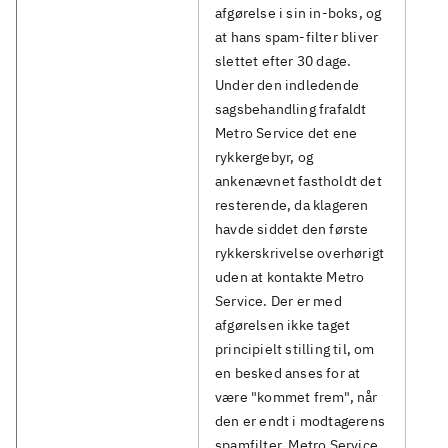
afgørelse i sin in-boks, og
at hans spam-filter bliver
slettet efter 30 dage.
Under den indledende
sagsbehandling frafaldt
Metro Service det ene
rykkergebyr, og
ankenævnet fastholdt det
resterende, da klageren
havde siddet den første
rykkerskrivelse overhørigt
uden at kontakte Metro
Service. Der er med
afgørelsen ikke taget
principielt stilling til, om
en besked anses for at
være "kommet frem", når
den er endt i modtagerens
spamfilter. Metro Service