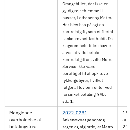
Orangebillet, der ikke er
gyldig rejsehjemmel i
busser, Letbaner og Metro.
Her blev han pålagt en
kontrolafgift, som et flertal
i ankenævnet fastholdt. Da
klageren hele tiden havde
afvist at ville betale
kontrolafgiften, ville Metro
Service ikke være
berettiget til at opkræve
rykkergebyrer, hvilket
følger af lov om renter ved
forsinket betaling § 9b,
stk. 1.
Manglende
2022-0281
16.
overholdelse af
aug
Ankenævnet genoptog
betalingsfrist
20
sagen og afgjorde, at Metro