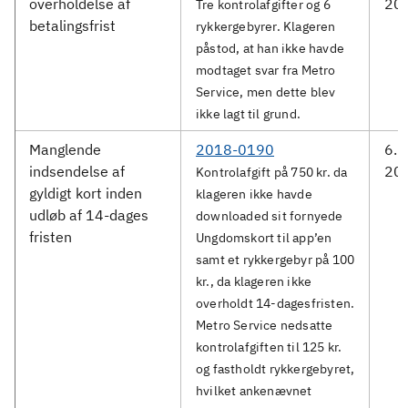
overholdelse af
20
Tre kontrolafgifter og 6
betalingsfrist
rykkergebyrer. Klageren
påstod, at han ikke havde
modtaget svar fra Metro
Service, men dette blev
ikke lagt til grund.
Manglende
2018-0190
6. 
indsendelse af
20
Kontrolafgift på 750 kr. da
gyldigt kort inden
klageren ikke havde
udløb af 14-dages
downloaded sit fornyede
fristen
Ungdomskort til app’en
samt et rykkergebyr på 100
kr., da klageren ikke
overholdt 14-dagesfristen.
Metro Service nedsatte
kontrolafgiften til 125 kr.
og fastholdt rykkergebyret,
hvilket ankenævnet