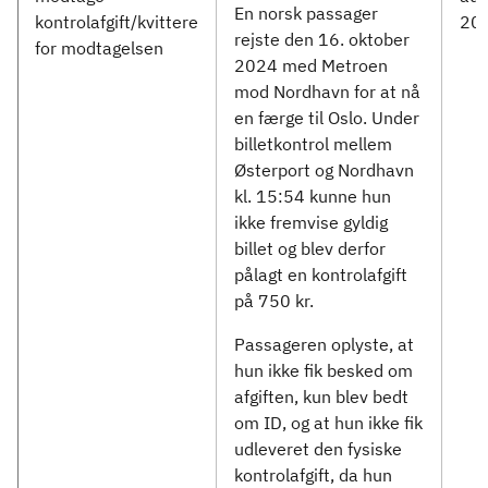
En norsk passager
kontrolafgift/kvittere
20
rejste den 16. oktober
for modtagelsen
2024 med Metroen
mod Nordhavn for at nå
en færge til Oslo. Under
billetkontrol mellem
Østerport og Nordhavn
kl. 15:54 kunne hun
ikke fremvise gyldig
billet og blev derfor
pålagt en kontrolafgift
på 750 kr.
Passageren oplyste, at
hun ikke fik besked om
afgiften, kun blev bedt
om ID, og at hun ikke fik
udleveret den fysiske
kontrolafgift, da hun