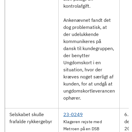
kontrolafgift.
Ankenævnet fandt det
dog problematisk, at
der udelukkende
kommunikeres på
dansk til kundegruppen,
der benytter
Ungdomskort i en
situation, hvor der
kræves noget særligt af
kunden, for at undgå at
ungdomskortleverancen
ophører.
Selskabet skulle
23-0249
6.
frafalde rykkergebyr
de
Klageren rejste med
20
Metroen på en DSB