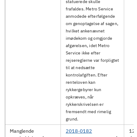
statuerede skulle
frafaldes. Metro Service
anmodede efterfølgende
om genoptagelse af sagen,
hvilket ankenævnet
imødekom og omgjorde
afgørelsen, idet Metro
Service ikke efter
rejsereglerne var forpligtet
til at nedsætte
kontrolafgiften. Efter
renteloven kan
rykkergebyrer kun
opkræves, når
rykkerskrivelsen er
fremsendt med rimelig
grund.
Manglende
2018-0182
12.