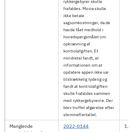
rykkergebyrer skulle
frafaldes. Movia skulle
ikke betale
sagsomkostninger, da de
havde fået medhold i
hovedspørgsmålet om
opkrævning af
kontrolafgiften. Et
mindretal fandt, at
informationen om at
opdatere appen ikke var
tilstrækkelig tydelig og
fandt at kontrolafgiften
skulle frafaldes sammen
med rykkergebyrerne. Der
blev truffet afgørelse efter
stemmeflertallet.
Manglende
2022-0144
1.