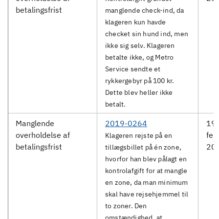
betalingsfrist
manglende check-ind, da
klageren kun havde
checket sin hund ind, men
ikke sig selv. Klageren
betalte ikke, og Metro
Service sendte et
rykkergebyr på 100 kr.
Dette blev heller ikke
betalt.
Manglende
2019-0264
19.
overholdelse af
feb
Klageren rejste på en
betalingsfrist
20
tillægsbillet på én zone,
hvorfor han blev pålagt en
kontrolafgift for at mangle
en zone, da man minimum
skal have rejsehjemmel til
to zoner. Den
omstændighed, at