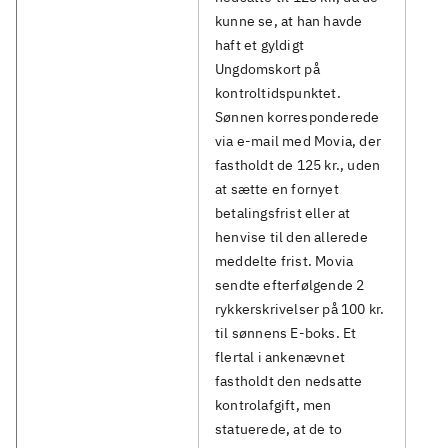
kunne se, at han havde
haft et gyldigt
Ungdomskort på
kontroltidspunktet.
Sønnen korresponderede
via e-mail med Movia, der
fastholdt de 125 kr., uden
at sætte en fornyet
betalingsfrist eller at
henvise til den allerede
meddelte frist. Movia
sendte efterfølgende 2
rykkerskrivelser på 100 kr.
til sønnens E-boks. Et
flertal i ankenævnet
fastholdt den nedsatte
kontrolafgift, men
statuerede, at de to