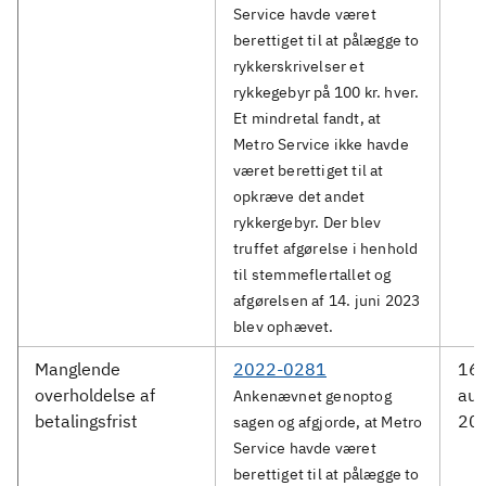
Service havde været
berettiget til at pålægge to
rykkerskrivelser et
rykkegebyr på 100 kr. hver.
Et mindretal fandt, at
Metro Service ikke havde
været berettiget til at
opkræve det andet
rykkergebyr. Der blev
truffet afgørelse i henhold
til stemmeflertallet og
afgørelsen af 14. juni 2023
blev ophævet.
Manglende
2022-0281
16.
overholdelse af
aug
Ankenævnet genoptog
betalingsfrist
20
sagen og afgjorde, at Metro
Service havde været
berettiget til at pålægge to