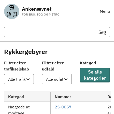
Ankenævnet
Menu
FOR BUS, TOG OG METRO
Søg
Rykkergebyrer
Filtrer efter
Filtrer efter
Kategori
trafikselskab
udfald
Se alle
kategorier
Kategori
Nummer
Da
Nægtede at
25-0057
20.
modtage
aug