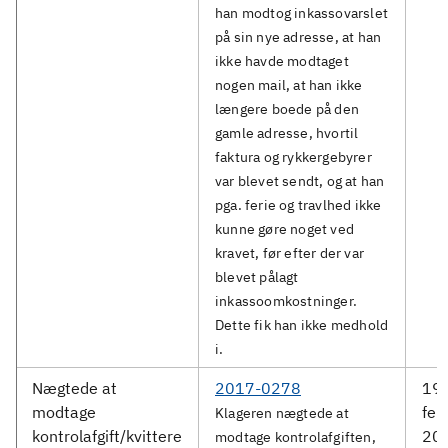
han modtog inkassovarslet
på sin nye adresse, at han
ikke havde modtaget
nogen mail, at han ikke
længere boede på den
gamle adresse, hvortil
faktura og rykkergebyrer
var blevet sendt, og at han
pga. ferie og travlhed ikke
kunne gøre noget ved
kravet, før efter der var
blevet pålagt
inkassoomkostninger.
Dette fik han ikke medhold
i.
Nægtede at
2017-0278
19.
modtage
feb
Klageren nægtede at
kontrolafgift/kvittere
20
modtage kontrolafgiften,