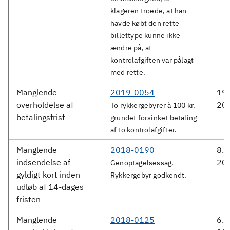
klageren troede, at han
havde købt den rette
billettype kunne ikke
ændre på, at
kontrolafgiften var pålagt
med rette.
Manglende
2019-0054
19.
overholdelse af
20
To rykkergebyrer à 100 kr.
betalingsfrist
grundet forsinket betaling
af to kontrolafgifter.
Manglende
2018-0190
8. 
indsendelse af
20
Genoptagelsessag.
gyldigt kort inden
Rykkergebyr godkendt.
udløb af 14-dages
fristen
Manglende
2018-0125
6. 