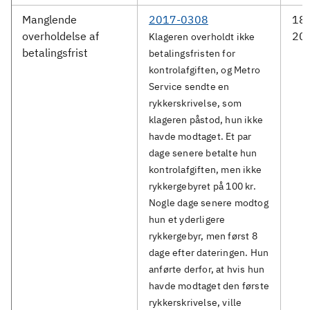
Manglende
2017-0308
18.
overholdelse af
20
Klageren overholdt ikke
betalingsfrist
betalingsfristen for
kontrolafgiften, og Metro
Service sendte en
rykkerskrivelse, som
klageren påstod, hun ikke
havde modtaget. Et par
dage senere betalte hun
kontrolafgiften, men ikke
rykkergebyret på 100 kr.
Nogle dage senere modtog
hun et yderligere
rykkergebyr, men først 8
dage efter dateringen. Hun
anførte derfor, at hvis hun
havde modtaget den første
rykkerskrivelse, ville