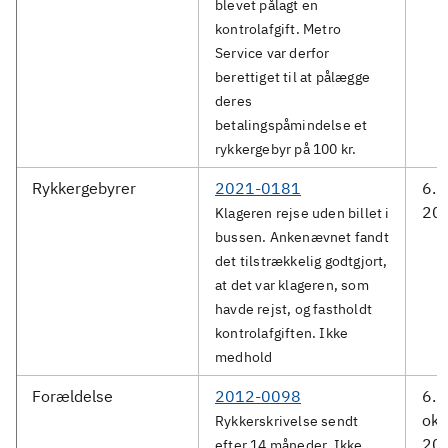
blevet pålagt en
kontrolafgift. Metro
Service var derfor
berettiget til at pålægge
deres
betalingspåmindelse et
rykkergebyr på 100 kr.
Rykkergebyrer
2021-0181
6. a
20
Klageren rejse uden billet i
bussen. Ankenævnet fandt
det tilstrækkelig godtgjort,
at det var klageren, som
havde rejst, og fastholdt
kontrolafgiften. Ikke
medhold
Forældelse
2012-0098
6.
okt
Rykkerskrivelse sendt
20
efter 14 måneder. Ikke