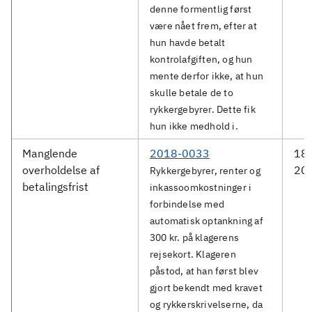
denne formentlig først
være nået frem, efter at
hun havde betalt
kontrolafgiften, og hun
mente derfor ikke, at hun
skulle betale de to
rykkergebyrer. Dette fik
hun ikke medhold i.
Manglende
2018-0033
18.
overholdelse af
20
Rykkergebyrer, renter og
betalingsfrist
inkassoomkostninger i
forbindelse med
automatisk optankning af
300 kr. på klagerens
rejsekort. Klageren
påstod, at han først blev
gjort bekendt med kravet
og rykkerskrivelserne, da