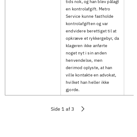
tids nok, og han blev pålagt
en kontrolafgift. Metro
Service kunne fastholde
kontrolafgiften og var
endvidere berettiget til at
opkræve et rykkergebyr, da
klageren ikke anførte
noget nyt i sin anden
henvendelse, men
derimod oplyste, at han
ville kontakte en advokat,
hvilket han heller ikke
gjorde.
Side 1 af 3