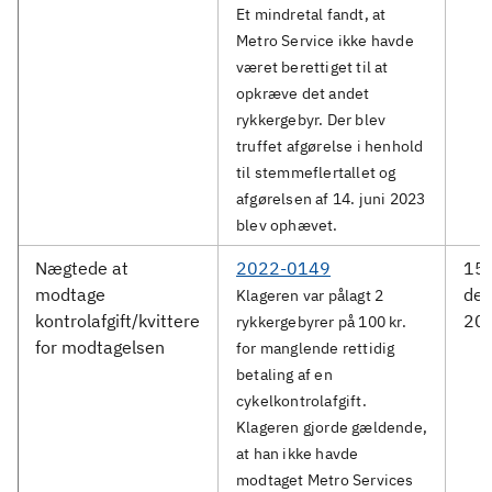
Et mindretal fandt, at
Metro Service ikke havde
været berettiget til at
opkræve det andet
rykkergebyr. Der blev
truffet afgørelse i henhold
til stemmeflertallet og
afgørelsen af 14. juni 2023
blev ophævet.
Nægtede at
2022-0149
15.
modtage
de
Klageren var pålagt 2
kontrolafgift/kvittere
20
rykkergebyrer på 100 kr.
for modtagelsen
for manglende rettidig
betaling af en
cykelkontrolafgift.
Klageren gjorde gældende,
at han ikke havde
modtaget Metro Services