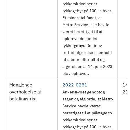
rykkerskrivelser et
rykkegebyr på 100 kr. hver.
Et mindretal fandt, at
Metro Service ikke havde
været berettiget til at
opkræve det andet
rykkergebyr. Der blev
truffet afgørelse i henhold
til stemmeflertallet og
afgørelsen af 14. juni 2023
blev ophævet.
Manglende
2022-0281
14.
overholdelse af
20
Ankenævnet genoptog
betalingsfrist
sagen og afgjorde, at Metro
Service havde været
berettiget til at pålægge to
rykkerskrivelser et
rykkegebyr på 100 kr. hver.