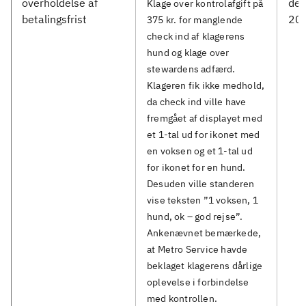
overholdelse af
de
Klage over kontrolafgift på
betalingsfrist
20
375 kr. for manglende
check ind af klagerens
hund og klage over
stewardens adfærd.
Klageren fik ikke medhold,
da check ind ville have
fremgået af displayet med
et 1-tal ud for ikonet med
en voksen og et 1-tal ud
for ikonet for en hund.
Desuden ville standeren
vise teksten ”1 voksen, 1
hund, ok – god rejse”.
Ankenævnet bemærkede,
at Metro Service havde
beklaget klagerens dårlige
oplevelse i forbindelse
med kontrollen.