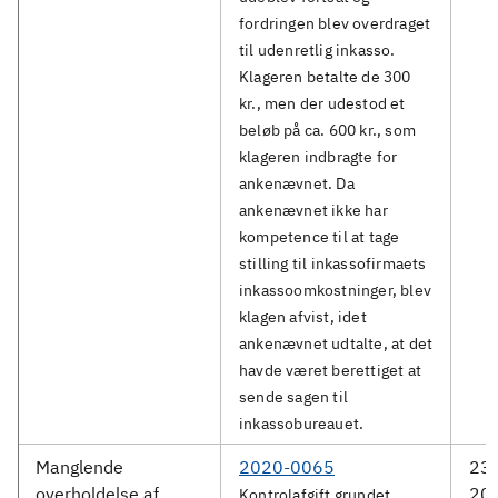
fordringen blev overdraget
til udenretlig inkasso.
Klageren betalte de 300
kr., men der udestod et
beløb på ca. 600 kr., som
klageren indbragte for
ankenævnet. Da
ankenævnet ikke har
kompetence til at tage
stilling til inkassofirmaets
inkassoomkostninger, blev
klagen afvist, idet
ankenævnet udtalte, at det
havde været berettiget at
sende sagen til
inkassobureauet.
Manglende
2020-0065
23.
overholdelse af
20
Kontrolafgift grundet