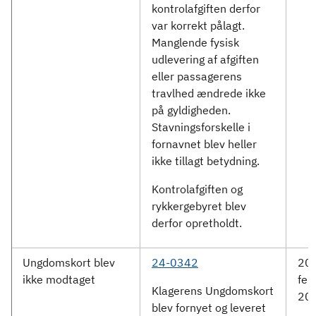
kontrolafgiften derfor
var korrekt pålagt.
Manglende fysisk
udlevering af afgiften
eller passagerens
travlhed ændrede ikke
på gyldigheden.
Stavningsforskelle i
fornavnet blev heller
ikke tillagt betydning.
Kontrolafgiften og
rykkergebyret blev
derfor opretholdt.
Ungdomskort blev
24-0342
20.
ikke modtaget
feb
Klagerens Ungdomskort
20
blev fornyet og leveret