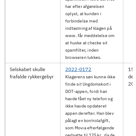
har efter afgørelsen
oplyst, at kunden i
forbindelse med
indtastning af klagen på
www. får meddelelse om
at huske at checke sit
spamfilter, inden
browseren lukkes.
Selskabet skulle
2022-0172
15.
frafalde rykkergebyr
de
Klagerens søn kunne ikke
20
finde sit Ungdomskort i
DOT-appen, fordi han
havde fået ny telefon og
ikke havde opdateret
appen derefter. Han blev
pålagt en kontrolafgift,
som Movia efterfølgende
nedsatte til 125 kr., da de