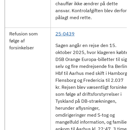
chauffør ikke ændrer på dette
ansvar. Kontrolafgiften blev derfor
pålagt med rette.
Refusion som
25-0439
følge af
Sagen angår en rejse den 15.
forsinkelser
oktober 2025, hvor klageren købte
DSB Orange Europa-billetter til sig
selv og fire medrejsende fra Berlin
Hbf til Aarhus med skift i Hamborg,
Flensborg og Fredericia til 2.037
kr. Rejsen blev væsentligt forsinket
som følge af driftsforstyrrelser i
Tyskland på DB-strækningen,
herunder aflysninger,
omdirigeringer med S-tog og
mangelfuld information, og familien
ankom til Aarhus kl. 22:47, 3 timer