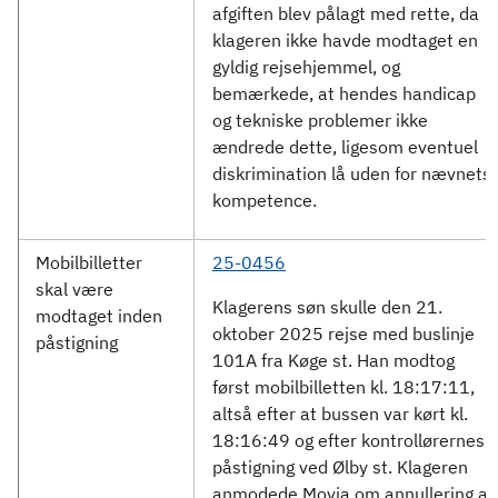
afgiften blev pålagt med rette, da
klageren ikke havde modtaget en
gyldig rejsehjemmel, og
bemærkede, at hendes handicap
og tekniske problemer ikke
ændrede dette, ligesom eventuel
diskrimination lå uden for nævnets
kompetence.
Mobilbilletter
25-0456
skal være
Klagerens søn skulle den 21.
modtaget inden
oktober 2025 rejse med buslinje
påstigning
101A fra Køge st. Han modtog
først mobilbilletten kl. 18:17:11,
altså efter at bussen var kørt kl.
18:16:49 og efter kontrollørernes
påstigning ved Ølby st. Klageren
anmodede Movia om annullering af