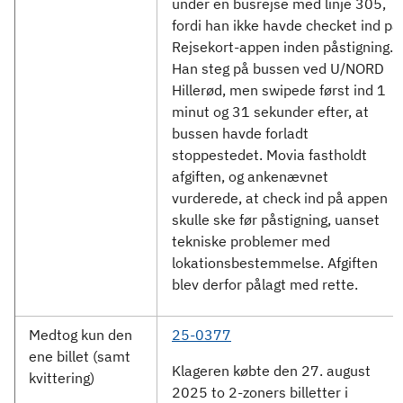
under en busrejse med linje 305,
fordi han ikke havde checket ind på
Rejsekort-appen inden påstigning.
Han steg på bussen ved U/NORD
Hillerød, men swipede først ind 1
minut og 31 sekunder efter, at
bussen havde forladt
stoppestedet. Movia fastholdt
afgiften, og ankenævnet
vurderede, at check ind på appen
skulle ske før påstigning, uanset
tekniske problemer med
lokationsbestemmelse. Afgiften
blev derfor pålagt med rette.
Medtog kun den
25-0377
ene billet (samt
Klageren købte den 27. august
kvittering)
2025 to 2-zoners billetter i