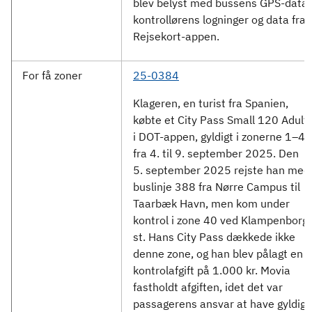
blev belyst med bussens GPS-data,
kontrollørens logninger og data fra
Rejsekort-appen.
For få zoner
25-0384
Klageren, en turist fra Spanien,
købte et City Pass Small 120 Adult
i DOT-appen, gyldigt i zonerne 1–4
fra 4. til 9. september 2025. Den
5. september 2025 rejste han med
buslinje 388 fra Nørre Campus til
Taarbæk Havn, men kom under
kontrol i zone 40 ved Klampenborg
st. Hans City Pass dækkede ikke
denne zone, og han blev pålagt en
kontrolafgift på 1.000 kr. Movia
fastholdt afgiften, idet det var
passagerens ansvar at have gyldig