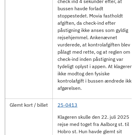
check ind 4 sekunder efter, at
bussen havde forladt
stoppestedet. Movia fastholdt
afgiften, da check-ind efter
påstigning ikke anses som gyldig
rejsehjemmel. Ankenævnet
vurderede, at kontrolafgiften blev
pålagt med rette, og at reglen om
check-ind inden påstigning var
tydeligt oplyst i appen. At klageren
ikke modtog den fysiske
kontrolafgift i bussen ændrede ikke
afgørelsen.
Glemt kort / billet
25-0413
Klageren skulle den 22. juli 2025
rejse med toget fra Aalborg st. til
Hobro st. Hun havde glemt sit