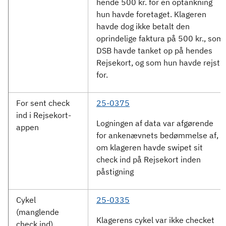
hende 500 kr. for en optankning
hun havde foretaget. Klageren
havde dog ikke betalt den
oprindelige faktura på 500 kr., som
DSB havde tanket op på hendes
Rejsekort, og som hun havde rejst
for.
For sent check
25-0375
ind i Rejsekort-
Logningen af data var afgørende
appen
for ankenævnets bedømmelse af,
om klageren havde swipet sit
check ind på Rejsekort inden
påstigning
Cykel
25-0335
(manglende
Klagerens cykel var ikke checket
check ind)