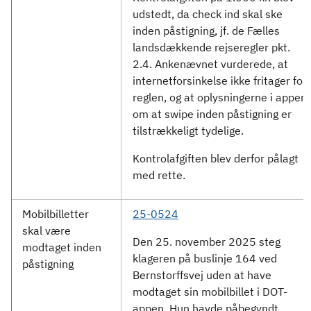
udstedt, da check ind skal ske
inden påstigning, jf. de Fælles
landsdækkende rejseregler pkt.
2.4. Ankenævnet vurderede, at
internetforsinkelse ikke fritager for
reglen, og at oplysningerne i appen
om at swipe inden påstigning er
tilstrækkeligt tydelige.
Kontrolafgiften blev derfor pålagt
med rette.
Mobilbilletter
25-0524
skal være
Den 25. november 2025 steg
modtaget inden
klageren på buslinje 164 ved
påstigning
Bernstorffsvej uden at have
modtaget sin mobilbillet i DOT-
appen. Hun havde påbegyndt