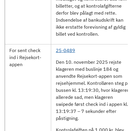
billetter, og at kontrolafgifterne
derfor blev pålagt med rette.
Indsendelse af bankudskrift kan
ikke erstatte forevisning af gyldig
billet ved kontrollen.
For sent check
25-0489
ind i Rejsekort-
Den 10. november 2025 rejste
appen
klageren med buslinje 184 og
anvendte Rejsekort-appen som
rejsehjemmel. Kontrolløren steg på
bussen kl. 13:19:30, hvor klageren
allerede sad, men klageren
swipede først check ind i appen kl.
13:19:37 – 7 sekunder efter
påstigning.
Kontrolafgiften på 1.000 kr. blev