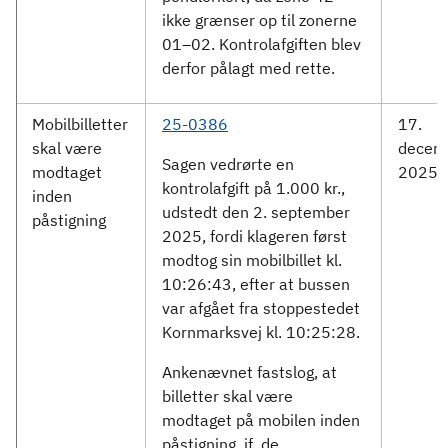
ikke grænser op til zonerne
01–02. Kontrolafgiften blev
derfor pålagt med rette.
Mobilbilletter
25-0386
17.
skal være
decem
Sagen vedrørte en
modtaget
2025
kontrolafgift på 1.000 kr.,
inden
udstedt den 2. september
påstigning
2025, fordi klageren først
modtog sin mobilbillet kl.
10:26:43, efter at bussen
var afgået fra stoppestedet
Kornmarksvej kl. 10:25:28.
Ankenævnet fastslog, at
billetter skal være
modtaget på mobilen inden
påstigning, jf. de