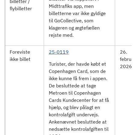
billetter /
Midttrafiks app, men
flybilletter
billetterne var ikke gyldige
til GoCollective, som
klageren og ægtefællen
rejste med.
Foreviste
25-0119
26.
ikke billet
februa
Turister, der havde købt et
2026
Copenhagen Card, som de
ikke kunne få frem i appen.
De besluttede at tage
Metroen til Copenhagen
Cards Kundecenter for at få
hjælp, og blev pålagt en
kontrolafgift undervejs.
Ankenævnet besluttede at
nedsætte kontrolafgiften til