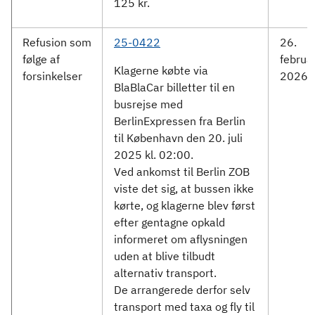
125 kr.
Refusion som
25-0422
26.
følge af
februa
Klagerne købte via
forsinkelser
2026
BlaBlaCar billetter til en
busrejse med
BerlinExpressen fra Berlin
til København den 20. juli
2025 kl. 02:00.
Ved ankomst til Berlin ZOB
viste det sig, at bussen ikke
kørte, og klagerne blev først
efter gentagne opkald
informeret om aflysningen
uden at blive tilbudt
alternativ transport.
De arrangerede derfor selv
transport med taxa og fly til