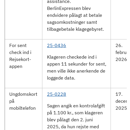
assistance.
BerlinExpressen blev
endvidere pålagt at betale
sagsomkostninger samt
tilbagebetale klagegebyret.
For sent
25-0436
26.
check ind i
februa
Klageren checkede ind i
Rejsekort-
2026
appen 11 sekunder for sent,
appen
men ville ikke anerkende de
loggede data.
Ungdomskort
25-0228
17.
på
decem
Sagen angik en kontrolafgift
mobiltelefon
2025
på 1.100 kr., som klageren
blev pålagt den 2. juni
2025, da hun rejste med