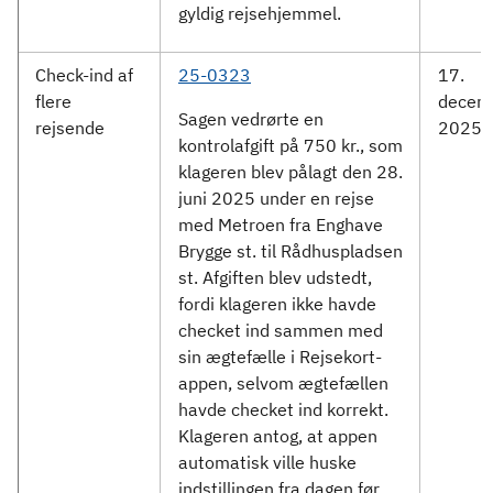
gyldig rejsehjemmel.
Check-ind af
25-0323
17.
flere
decem
Sagen vedrørte en
rejsende
2025
kontrolafgift på 750 kr., som
klageren blev pålagt den 28.
juni 2025 under en rejse
med Metroen fra Enghave
Brygge st. til Rådhuspladsen
st. Afgiften blev udstedt,
fordi klageren ikke havde
checket ind sammen med
sin ægtefælle i Rejsekort-
appen, selvom ægtefællen
havde checket ind korrekt.
Klageren antog, at appen
automatisk ville huske
indstillingen fra dagen før,