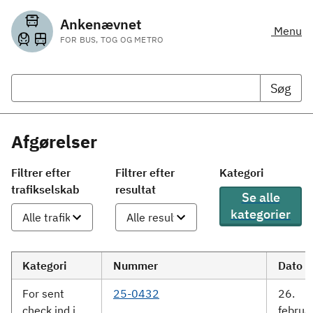
Ankenævnet
Menu
FOR BUS, TOG OG METRO
Søg
Afgørelser
Filtrer efter
Filtrer efter
Kategori
trafikselskab
resultat
Se alle
kategorier
Kategori
Nummer
Dato
For sent
25-0432
26.
check ind i
februa