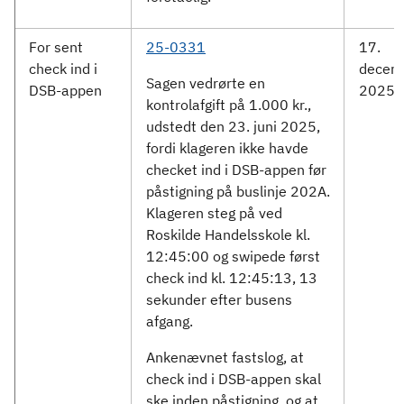
For sent
25-0331
17.
check ind i
decem
Sagen vedrørte en
DSB-appen
2025
kontrolafgift på 1.000 kr.,
udstedt den 23. juni 2025,
fordi klageren ikke havde
checket ind i DSB-appen før
påstigning på buslinje 202A.
Klageren steg på ved
Roskilde Handelsskole kl.
12:45:00 og swipede først
check ind kl. 12:45:13, 13
sekunder efter busens
afgang.
Ankenævnet fastslog, at
check ind i DSB-appen skal
ske inden påstigning, og at