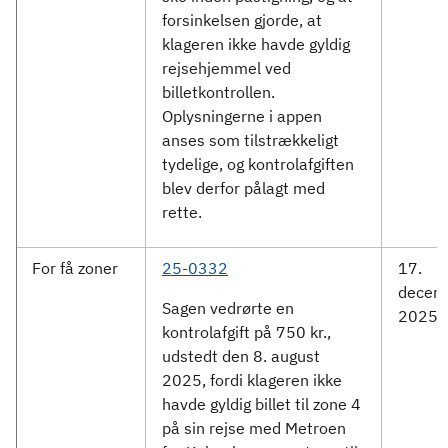
forsinkelsen gjorde, at
klageren ikke havde gyldig
rejsehjemmel ved
billetkontrollen.
Oplysningerne i appen
anses som tilstrækkeligt
tydelige, og kontrolafgiften
blev derfor pålagt med
rette.
For få zoner
25-0332
17.
decem
Sagen vedrørte en
2025
kontrolafgift på 750 kr.,
udstedt den 8. august
2025, fordi klageren ikke
havde gyldig billet til zone 4
på sin rejse med Metroen