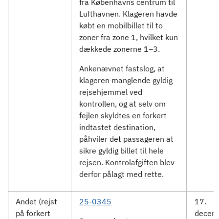
fra Københavns centrum til
Lufthavnen. Klageren havde
købt en mobilbillet til to
zoner fra zone 1, hvilket kun
dækkede zonerne 1–3.
Ankenævnet fastslog, at
klageren manglende gyldig
rejsehjemmel ved
kontrollen, og at selv om
fejlen skyldtes en forkert
indtastet destination,
påhviler det passageren at
sikre gyldig billet til hele
rejsen. Kontrolafgiften blev
derfor pålagt med rette.
Andet (rejst
25-0345
17.
på forkert
decem