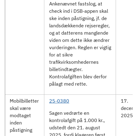
Ankenævnet fastslog, at
check ind i DSB-appen skal
ske inden påstigning, jf. de
landsdækkende rejseregler,
og at datterens manglende
viden om dette ikke ændrer
vurderingen. Reglen er vigtig
for at sikre
trafikvirksomhedernes
billetindtægter.
Kontrolafgiften blev derfor
pålagt med rette.
Mobilbilletter
25-0380
17.
skal være
decem
Sagen vedrørte en
modtaget
2025
kontrolafgift på 1.000 kr.,
inden
udstedt den 21. august
påstigning
2025, fordi klageren først