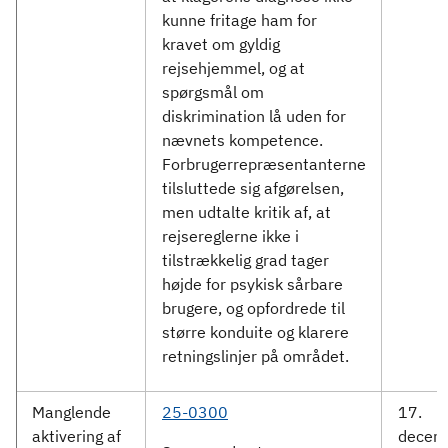
kunne fritage ham for
kravet om gyldig
rejsehjemmel, og at
spørgsmål om
diskrimination lå uden for
nævnets kompetence.
Forbrugerrepræsentanterne
tilsluttede sig afgørelsen,
men udtalte kritik af, at
rejsereglerne ikke i
tilstrækkelig grad tager
højde for psykisk sårbare
brugere, og opfordrede til
større konduite og klarere
retningslinjer på området.
Manglende
25-0300
17.
aktivering af
decem