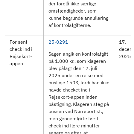
der forelå ikke særlige
omstændigheder, som
kunne begrunde annullering
af kontrolafgifterne.
For sent
25-0291
17.
check ind i
decem
Sagen angik en kontrolafgift
Rejsekort-
2025
på 1.000 kr., som klageren
appen
blev pålagt den 17. juli
2025 under en rejse med
buslinje 150S, fordi han ikke
havde checket ind i
Rejsekort-appen inden
påstigning. Klageren steg på
bussen ved Nørreport st.,
men gennemførte først
check ind flere minutter
senere og efter, at