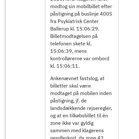
modtog sin mobilbillet efter
påstigning på buslinje 400S
fra Psykiatrisk Center
Ballerup kl. 15:06:29.
Billetmodtagelsen på
telefonen skete kl.
15:06:39, mens
kontrollørerne var ombord
kl. 15:06:11.
Ankenævnet fastslog, at
billetter skal være
modtaget på mobilen inden
påstigning, jf. de
landsdækkende rejseregler,
og at en tilkøbsbillet til én
zone ikke var gyldig
sammen med klagerens
pendlerkort, da zone 42