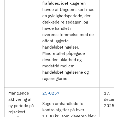
frafaldes, idet klageren
havde et Ungdomskort med
en gyldighedsperiode, der
dækkede rejsedagen, og
havde handlet i
overensstemmelse med de
offentliggjorte
handelsbetingelser.
Mindretallet påpegede
desuden uklarhed og
modstrid mellem
handelsbetingelserne og
rejsereglerne.
Manglende
25-0257
17.
aktivering af
decem
Sagen omhandlede to
ny periode på
2025
kontrolafgifter på hver
rejsekort
1.000 kr., som klageren blev