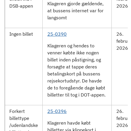
Klageren gjorde gældende,
DSB-appen
2026
at bussens internet var for
langsomt
Ingen billet
25-0390
26.
februa
Klageren og hendes to
2026
venner købte ikke nogen
billet inden påstigning, og
forsøgte at tappe deres
betalingskort på bussens
rejsekortudstyr. De havde
de to foregående dage købt
billetter til tog i DOT-appen.
Forkert
25-0396
26.
billettype
februa
Klageren havde købt
/udenlandske
2026
billetter via klippekort i