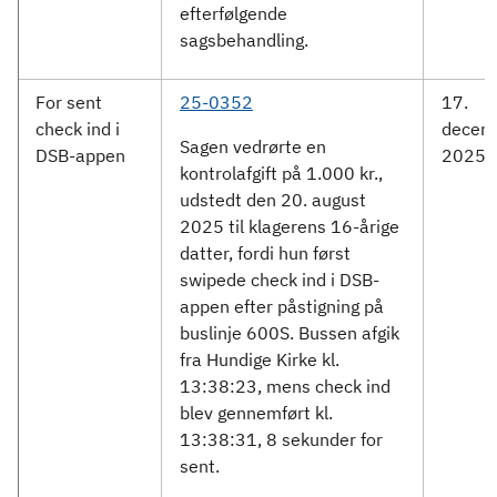
efterfølgende
sagsbehandling.
For sent
25-0352
17.
check ind i
decem
Sagen vedrørte en
DSB-appen
2025
kontrolafgift på 1.000 kr.,
udstedt den 20. august
2025 til klagerens 16-årige
datter, fordi hun først
swipede check ind i DSB-
appen efter påstigning på
buslinje 600S. Bussen afgik
fra Hundige Kirke kl.
13:38:23, mens check ind
blev gennemført kl.
13:38:31, 8 sekunder for
sent.