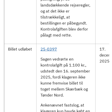
landsdækkende rejseregler,
og at det ikke er
tilstrækkeligt, at
bestillingen er påbegyndt.
Kontrolafgiften blev derfor
pålagt med rette.
Billet udløbet
25-0397
17.
decem
Sagen vedrørte en
2025
kontrolafgift på 1.100 kr.,
udstedt den 16. september
2025, fordi klageren ikke
kunne fremvise billet til
toget mellem Skærbæk og
Tønder Nord.
Ankenævnet fastslog, at
klageren kun havde købt en