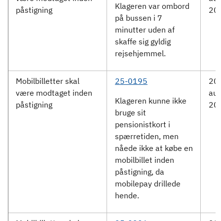
Klageren var ombord
påstigning
20
på bussen i 7
minutter uden af
skaffe sig gyldig
rejsehjemmel.
Mobilbilletter skal
25-0195
20.
være modtaget inden
aug
Klageren kunne ikke
påstigning
20
bruge sit
pensionistkort i
spærretiden, men
nåede ikke at købe en
mobilbillet inden
påstigning, da
mobilepay drillede
hende.