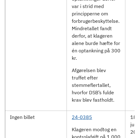
var i strid med
principperne om
forbrugerbeskyttelse.
Mindretallet fandt
derfor, at klageren
alene burde hæfte for
én optankning på 300
kr.
Afgørelsen blev
truffet efter
stemmeflertallet,
hvorfor DSB’s fulde
krav blev fastholdt.
Ingen billet
24-0385
18.
jun
Klageren modtog en
20
kontrolafgift på 1.000