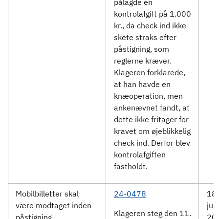
pålagde en
kontrolafgift på 1.000
kr., da check ind ikke
skete straks efter
påstigning, som
reglerne kræver.
Klageren forklarede,
at han havde en
knæoperation, men
ankenævnet fandt, at
dette ikke fritager for
kravet om øjeblikkelig
check ind. Derfor blev
kontrolafgiften
fastholdt.
Mobilbilletter skal
24-0478
18.
være modtaget inden
jun
Klageren steg den 11.
påstigning
20