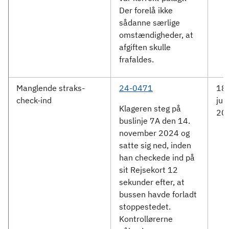
Der forelå ikke
sådanne særlige
omstændigheder, at
afgiften skulle
frafaldes.
Manglende straks-
24-0471
18.
check-ind
jun
Klageren steg på
20
buslinje 7A den 14.
november 2024 og
satte sig ned, inden
han checkede ind på
sit Rejsekort 12
sekunder efter, at
bussen havde forladt
stoppestedet.
Kontrollørerne