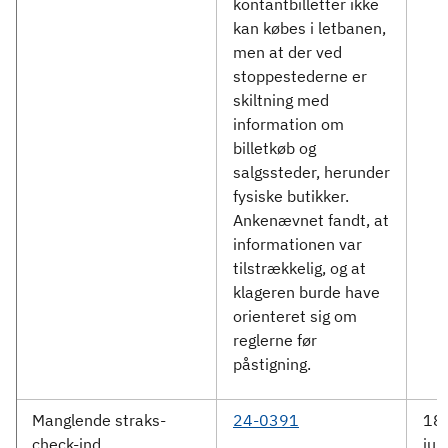
kontantbilletter ikke
kan købes i letbanen,
men at der ved
stoppestederne er
skiltning med
information om
billetkøb og
salgssteder, herunder
fysiske butikker.
Ankenævnet fandt, at
informationen var
tilstrækkelig, og at
klageren burde have
orienteret sig om
reglerne før
påstigning.
Manglende straks-
24-0391
18.
check-ind
jun