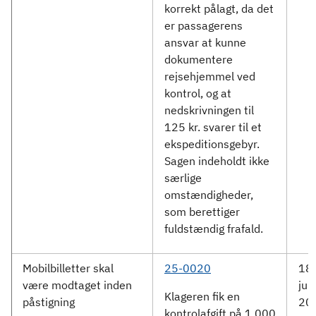
korrekt pålagt, da det
er passagerens
ansvar at kunne
dokumentere
rejsehjemmel ved
kontrol, og at
nedskrivningen til
125 kr. svarer til et
ekspeditionsgebyr.
Sagen indeholdt ikke
særlige
omstændigheder,
som berettiger
fuldstændig frafald.
Mobilbilletter skal
25-0020
18.
være modtaget inden
jun
Klageren fik en
påstigning
20
kontrolafgift på 1.000