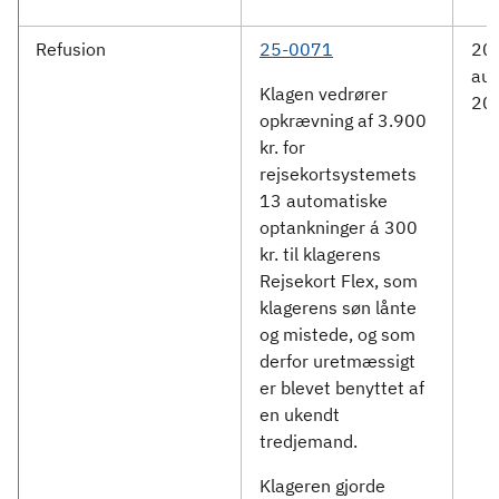
Refusion
25-0071
20.
aug
Klagen vedrører
20
opkrævning af 3.900
kr. for
rejsekortsystemets
13 automatiske
optankninger á 300
kr. til klagerens
Rejsekort Flex, som
klagerens søn lånte
og mistede, og som
derfor uretmæssigt
er blevet benyttet af
en ukendt
tredjemand.
Klageren gjorde