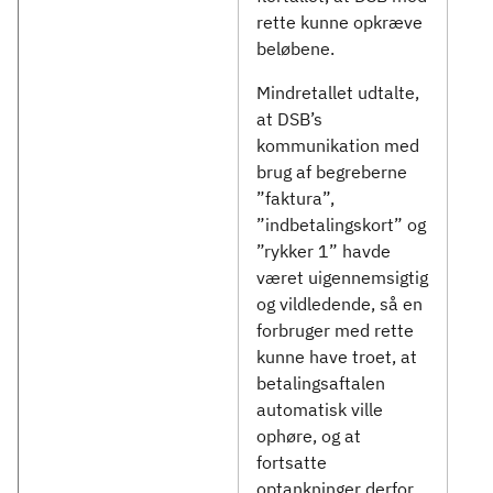
rette kunne opkræve
beløbene.
Mindretallet udtalte,
at DSB’s
kommunikation med
brug af begreberne
”faktura”,
”indbetalingskort” og
”rykker 1” havde
været uigennemsigtig
og vildledende, så en
forbruger med rette
kunne have troet, at
betalingsaftalen
automatisk ville
ophøre, og at
fortsatte
optankninger derfor