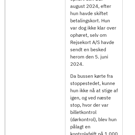
august 2024, efter
hun havde skiftet
betalingskort. Hun
var dog ikke klar over
ophøret, selv om
Rejsekort A/S havde
sendt en besked
herom den 5. juni
2024.
Da bussen kørte fra
stoppestedet, kunne
hun ikke nå at stige af
igen, og ved næste
stop, hvor der var
billetkontrol
(dørkontrol), blev hun
pålagt en
kontrolafgift på 1.000