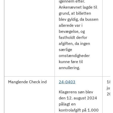
igennem efter.
Ankenævnet lagde til
grund, at billetten
blev gyldig, da bussen
allerede var i
bevægelse, og
fastholdt derfor
afgiften, da ingen
særlige
omstændigheder
kunne føre til
annullering.
Manglende Check ind
24-0403
18.
jun
Klagerens søn blev
20
den 12. august 2024
pålagt en
kontrolafgift på 1.000