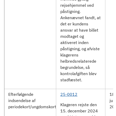
rejsehjemmel ved
påstigning.
Ankenævnet fandt, at
det er kundens
ansvar at have billet
modtaget og
aktiveret inden
påstigning, og afviste
klagerens
helbredsrelaterede
begrundelse, så
kontrolafgiften blev
stadfæstet.
Efterfølgende
25-0012
18.
indsendelse af
jun
Klageren rejste den
periodekort/ungdomskort
20
15. december 2024