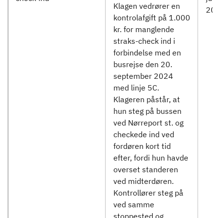
Klagen vedrører en
20
kontrolafgift på 1.000
kr. for manglende
straks-check ind i
forbindelse med en
busrejse den 20.
september 2024
med linje 5C.
Klageren påstår, at
hun steg på bussen
ved Nørreport st. og
checkede ind ved
fordøren kort tid
efter, fordi hun havde
overset standeren
ved midterdøren.
Kontrollører steg på
ved samme
stoppested og