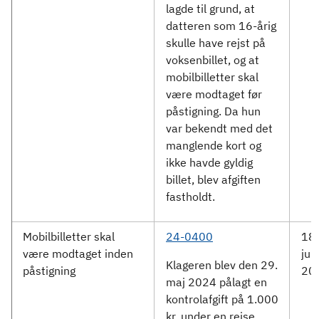
lagde til grund, at
datteren som 16-årig
skulle have rejst på
voksenbillet, og at
mobilbilletter skal
være modtaget før
påstigning. Da hun
var bekendt med det
manglende kort og
ikke havde gyldig
billet, blev afgiften
fastholdt.
Mobilbilletter skal
24-0400
18.
være modtaget inden
jun
Klageren blev den 29.
påstigning
20
maj 2024 pålagt en
kontrolafgift på 1.000
kr. under en rejse