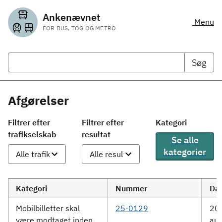
Ankenævnet
Menu
FOR BUS, TOG OG METRO
Søg
Afgørelser
Filtrer efter
Filtrer efter
Kategori
trafikselskab
resultat
Se alle
kategorier
Kategori
Nummer
Da
Mobilbilletter skal
25-0129
20.
være modtaget inden
aug