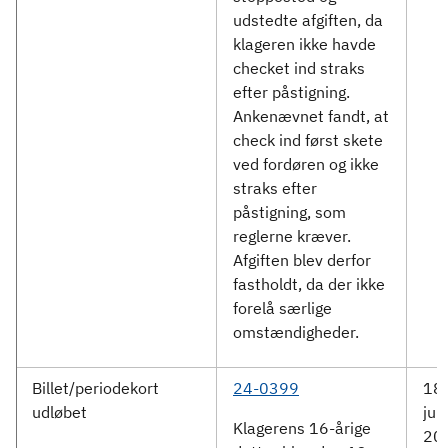
udstedte afgiften, da
klageren ikke havde
checket ind straks
efter påstigning.
Ankenævnet fandt, at
check ind først skete
ved fordøren og ikke
straks efter
påstigning, som
reglerne kræver.
Afgiften blev derfor
fastholdt, da der ikke
forelå særlige
omstændigheder.
Billet/periodekort
24-0399
18.
udløbet
jun
Klagerens 16-årige
20