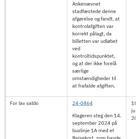
Ankenævnet
stadfæstede denne
afgørelse og fandt, at
kontrolafgiften var
korrekt pålagt, da
billetten var udløbet
ved
kontroltidspunktet,
og at der ikke forelå
særlige
omstændigheder til
at frafalde afgiften.
For lav saldo
24-0464
18.
jun
Klageren steg den 14.
20
september 2024 på
buslinje 1A med et
Rejsekort, som havde