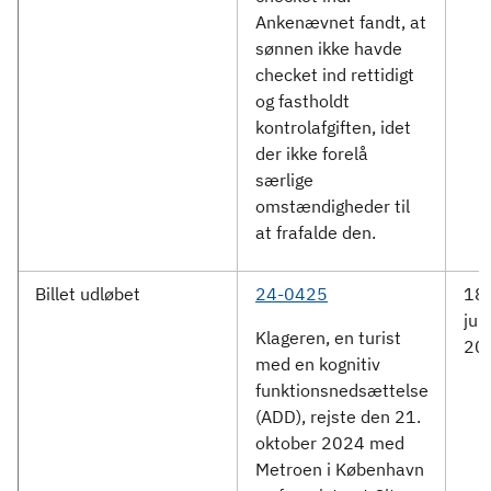
Ankenævnet fandt, at
sønnen ikke havde
checket ind rettidigt
og fastholdt
kontrolafgiften, idet
der ikke forelå
særlige
omstændigheder til
at frafalde den.
Billet udløbet
24-0425
18.
jun
Klageren, en turist
20
med en kognitiv
funktionsnedsættelse
(ADD), rejste den 21.
oktober 2024 med
Metroen i København