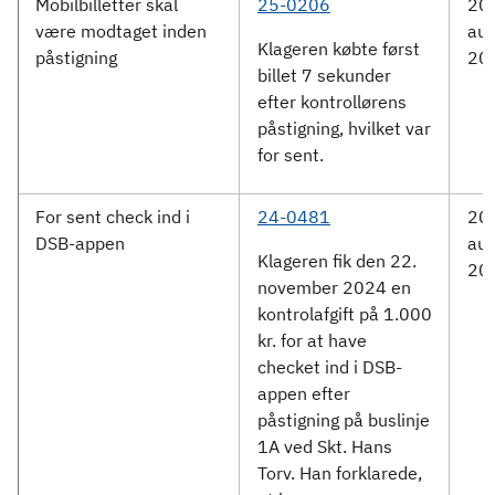
Mobilbilletter skal
25-0206
20.
være modtaget inden
aug
Klageren købte først
påstigning
20
billet 7 sekunder
efter kontrollørens
påstigning, hvilket var
for sent.
For sent check ind i
24-0481
20.
DSB-appen
aug
Klageren fik den 22.
20
november 2024 en
kontrolafgift på 1.000
kr. for at have
checket ind i DSB-
appen efter
påstigning på buslinje
1A ved Skt. Hans
Torv. Han forklarede,