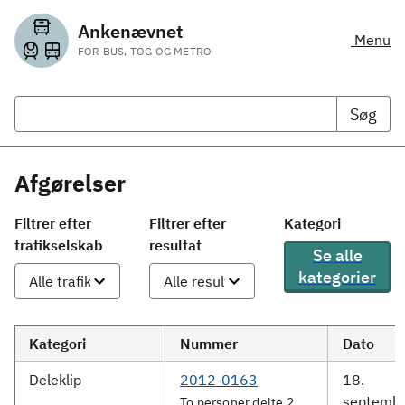
Ankenævnet
Menu
FOR BUS, TOG OG METRO
Søg
Afgørelser
Filtrer efter
Filtrer efter
Kategori
trafikselskab
resultat
Se alle
kategorier
Kategori
Nummer
Dato
Deleklip
2012-0163
18.
septemb
To personer delte 2