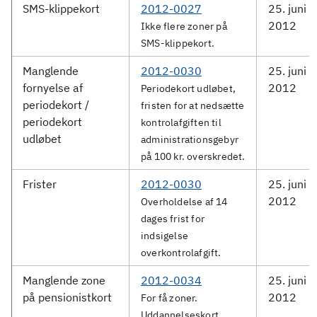
SMS-klippekort
2012-0027
25. juni
2012
Ikke flere zoner på
SMS-klippekort.
Manglende
2012-0030
25. juni
fornyelse af
2012
Periodekort udløbet,
periodekort /
fristen for at nedsætte
periodekort
kontrolafgiften til
udløbet
administrationsgebyr
på 100 kr. overskredet.
Frister
2012-0030
25. juni
2012
Overholdelse af 14
dages frist for
indsigelse
overkontrolafgift.
Manglende zone
2012-0034
25. juni
på pensionistkort
2012
For få zoner.
Uddannelseskort.