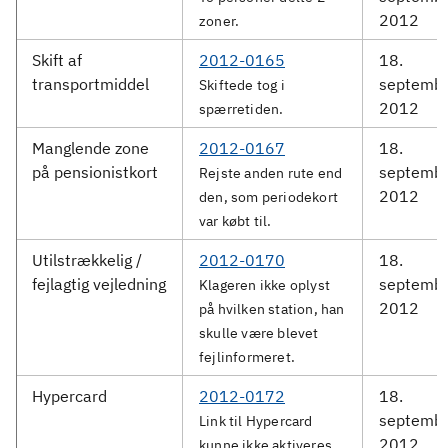
2012
zoner.
Skift af
2012-0165
18.
transportmiddel
septemb
Skiftede tog i
2012
spærretiden.
Manglende zone
2012-0167
18.
på pensionistkort
septemb
Rejste anden rute end
2012
den, som periodekort
var købt til.
Utilstrækkelig /
2012-0170
18.
fejlagtig vejledning
septemb
Klageren ikke oplyst
2012
på hvilken station, han
skulle være blevet
fejlinformeret.
Hypercard
2012-0172
18.
septemb
Link til Hypercard
2012
kunne ikke aktiveres