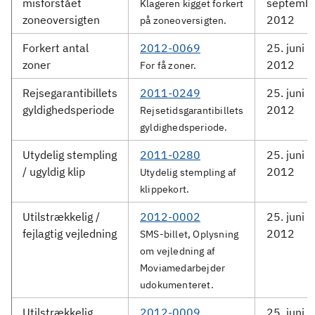
misforstået
septemb
Klageren kigget forkert
zoneoversigten
2012
på zoneoversigten.
Forkert antal
2012-0069
25. juni
zoner
2012
For få zoner.
Rejsegarantibillets
2011-0249
25. juni
gyldighedsperiode
2012
Rejsetidsgarantibillets
gyldighedsperiode.
Utydelig stempling
2011-0280
25. juni
/ ugyldig klip
2012
Utydelig stempling af
klippekort.
Utilstrækkelig /
2012-0002
25. juni
fejlagtig vejledning
2012
SMS-billet, Oplysning
om vejledning af
Moviamedarbejder
udokumenteret.
Utilstrækkelig
2012-0009
25. juni