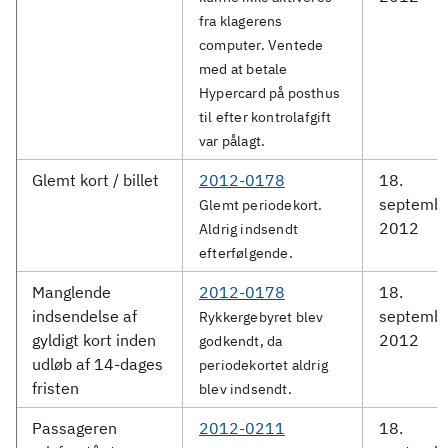
fra klagerens
computer. Ventede
med at betale
Hypercard på posthus
til efter kontrolafgift
var pålagt.
Glemt kort / billet
2012-0178
18.
septemb
Glemt periodekort.
2012
Aldrig indsendt
efterfølgende.
Manglende
2012-0178
18.
indsendelse af
septemb
Rykkergebyret blev
gyldigt kort inden
2012
godkendt, da
udløb af 14-dages
periodekortet aldrig
fristen
blev indsendt.
Passageren
2012-0211
18.