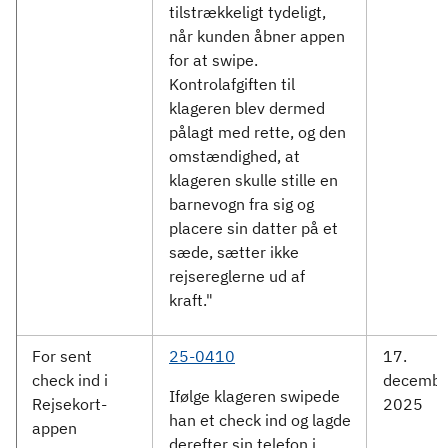
tilstrækkeligt tydeligt,
når kunden åbner appen
for at swipe.
Kontrolafgiften til
klageren blev dermed
pålagt med rette, og den
omstændighed, at
klageren skulle stille en
barnevogn fra sig og
placere sin datter på et
sæde, sætter ikke
rejsereglerne ud af
kraft."
For sent
25-0410
17.
check ind i
decembe
Ifølge klageren swipede
Rejsekort-
2025
han et check ind og lagde
appen
derefter sin telefon i