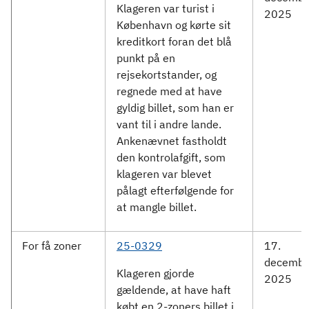
Klageren var turist i
2025
København og kørte sit
kreditkort foran det blå
punkt på en
rejsekortstander, og
regnede med at have
gyldig billet, som han er
vant til i andre lande.
Ankenævnet fastholdt
den kontrolafgift, som
klageren var blevet
pålagt efterfølgende for
at mangle billet.
For få zoner
25-0329
17.
decembe
Klageren gjorde
2025
gældende, at have haft
købt en 2-zoners billet i