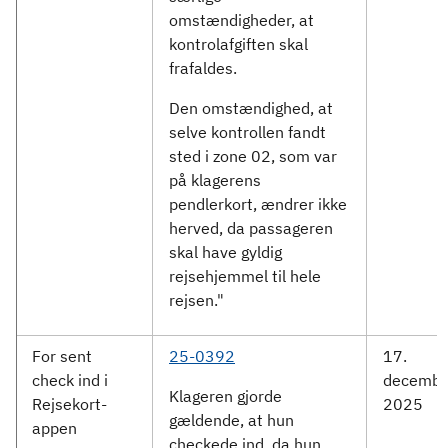
omstændigheder, at
kontrolafgiften skal
frafaldes.
Den omstændighed, at
selve kontrollen fandt
sted i zone 02, som var
på klagerens
pendlerkort, ændrer ikke
herved, da passageren
skal have gyldig
rejsehjemmel til hele
rejsen."
For sent
25-0392
17.
check ind i
decembe
Klageren gjorde
Rejsekort-
2025
gældende, at hun
appen
checkede ind, da hun