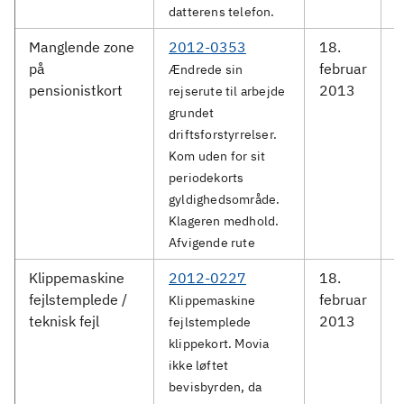
datterens telefon.
Manglende zone
2012-0353
18.
M
på
februar
S
Ændrede sin
pensionistkort
2013
rejserute til arbejde
grundet
driftsforstyrrelser.
Kom uden for sit
periodekorts
gyldighedsområde.
Klageren medhold.
Afvigende rute
Klippemaskine
2012-0227
18.
M
fejlstemplede /
februar
Klippemaskine
teknisk fejl
2013
fejlstemplede
klippekort. Movia
ikke løftet
bevisbyrden, da