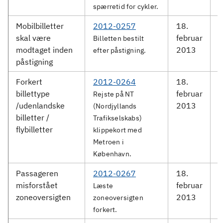
spærretid for cykler.
Mobilbilletter
2012-0257
18.
M
skal være
februar
S
Billetten bestilt
modtaget inden
2013
efter påstigning.
påstigning
Forkert
2012-0264
18.
M
billettype
februar
S
Rejste på NT
/udenlandske
2013
(Nordjyllands
billetter /
Trafikselskabs)
flybilletter
klippekort med
Metroen i
København.
Passageren
2012-0267
18.
M
misforstået
februar
S
Læste
zoneoversigten
2013
zoneoversigten
forkert.