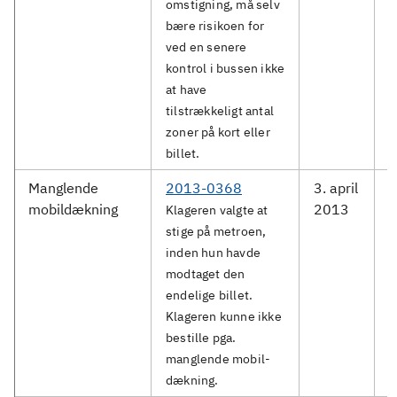
omstigning, må selv
bære risikoen for
ved en senere
kontrol i bussen ikke
at have
tilstrækkeligt antal
zoner på kort eller
billet.
Manglende
2013-0368
3. april
M
mobildækning
2013
S
Klageren valgte at
stige på metroen,
inden hun havde
modtaget den
endelige billet.
Klageren kunne ikke
bestille pga.
manglende mobil-
dækning.