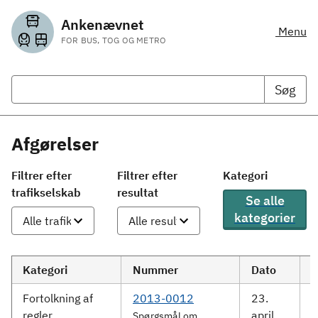
Ankenævnet
Menu
FOR BUS, TOG OG METRO
Søg
Afgørelser
Filtrer efter
Filtrer efter
Kategori
trafikselskab
resultat
Se alle
kategorier
Kategori
Nummer
Dato
S
Fortolkning af
2013-0012
23.
S
regler
april
Spørgsmål om