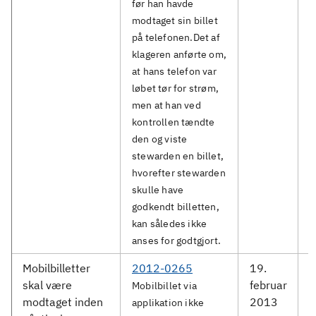
før han havde
modtaget sin billet
på telefonen.Det af
klageren anførte om,
at hans telefon var
løbet tør for strøm,
men at han ved
kontrollen tændte
den og viste
stewarden en billet,
hvorefter stewarden
skulle have
godkendt billetten,
kan således ikke
anses for godtgjort.
Mobilbilletter
2012-0265
19.
M
skal være
februar
S
Mobilbillet via
modtaget inden
2013
applikation ikke