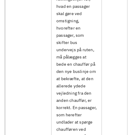
hvad en passager
skal gøre ved
omstigning,
hvorefter en
passager, som
skifter bus
undervejs på ruten,
må pålægges at
bede en chauffør på
den nye buslinje om
at bekræfte, at den
allerede ydede
vejledning fra den
anden chauffør, er
korrekt. En passager,
som herefter
undlader at spørge
chaufføren ved