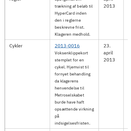
2013
trækning af beløb til
HyperCard inden
den i reglerne
beskrevne frist.
Klageren medhold.
Cykler
2013-0016
23.
M
april
S
Voksenklippekort
2013
stemplet for en
cykel. Hjemvist til
fornyet behandling
da klagerens
henvendelse til
Metroselskabet
burde have haft
opsættende virkning
på
indsigelsesfristen.