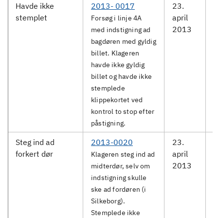
Havde ikke
2013- 0017
23.
M
stemplet
april
Forsøg i linje 4A
2013
med indstigning ad
bagdøren med gyldig
billet. Klageren
havde ikke gyldig
billet og havde ikke
stemplede
klippekortet ved
kontrol to stop efter
påstigning.
Steg ind ad
2013-0020
23.
M
forkert dør
april
Klageren steg ind ad
2013
midterdør, selv om
indstigning skulle
ske ad fordøren (i
Silkeborg).
Stemplede ikke