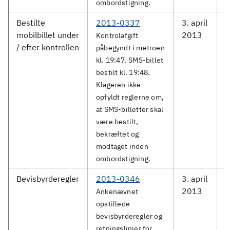
ombordstigning.
Bestilte
2013-0337
3. april
M
mobilbillet under
2013
S
Kontrolafgift
/ efter kontrollen
påbegyndt i metroen
kl. 19:47. SMS-billet
bestilt kl. 19:48.
Klageren ikke
opfyldt reglerne om,
at SMS-billetter skal
være bestilt,
bekræftet og
modtaget inden
ombordstigning.
Bevisbyrderegler
2013-0346
3. april
M
2013
Ankenævnet
opstillede
bevisbyrderegler og
retningslinjer for,