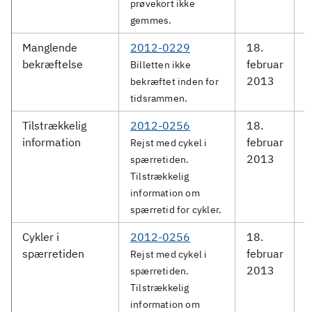
prøvekort ikke
gemmes.
Manglende
2012-0229
18.
M
bekræftelse
februar
S
Billetten ikke
2013
bekræftet inden for
tidsrammen.
Tilstrækkelig
2012-0256
18.
M
information
februar
S
Rejst med cykel i
2013
spærretiden.
Tilstrækkelig
information om
spærretid for cykler.
Cykler i
2012-0256
18.
M
spærretiden
februar
S
Rejst med cykel i
2013
spærretiden.
Tilstrækkelig
information om