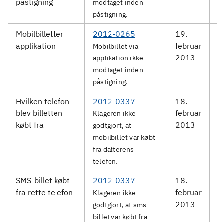
påstigning
modtaget inden
påstigning.
Mobilbilletter
2012-0265
19.
M
applikation
februar
S
Mobilbillet via
2013
applikation ikke
modtaget inden
påstigning.
Hvilken telefon
2012-0337
18.
M
blev billetten
februar
Klageren ikke
købt fra
2013
godtgjort, at
mobilbillet var købt
fra datterens
telefon.
SMS-billet købt
2012-0337
18.
M
fra rette telefon
februar
Klageren ikke
2013
godtgjort, at sms-
billet var købt fra