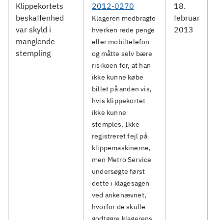
Klippekortets
2012-0270
18.
M
beskaffenhed
februar
S
Klageren medbragte
var skyld i
2013
hverken rede penge
manglende
eller mobiltelefon
stempling
og måtte selv bære
risikoen for, at han
ikke kunne købe
billet på anden vis,
hvis klippekortet
ikke kunne
stemples. Ikke
registreret fejl på
klippemaskinerne,
men Metro Service
undersøgte først
dette i klagesagen
ved ankenævnet,
hvorfor de skulle
godtgøre klagerens