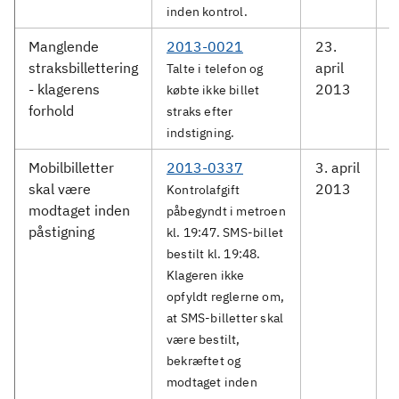
inden kontrol.
Manglende
2013-0021
23.
M
straksbillettering
april
Talte i telefon og
- klagerens
2013
købte ikke billet
forhold
straks efter
indstigning.
Mobilbilletter
2013-0337
3. april
M
skal være
2013
S
Kontrolafgift
modtaget inden
påbegyndt i metroen
påstigning
kl. 19:47. SMS-billet
bestilt kl. 19:48.
Klageren ikke
opfyldt reglerne om,
at SMS-billetter skal
være bestilt,
bekræftet og
modtaget inden