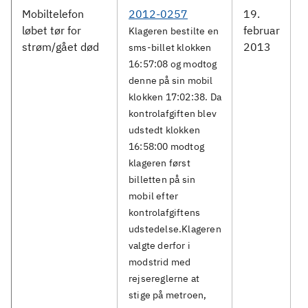
Mobiltelefon
2012-0257
19.
M
løbet tør for
februar
S
Klageren bestilte en
strøm/gået død
2013
sms-billet klokken
16:57:08 og modtog
denne på sin mobil
klokken 17:02:38. Da
kontrolafgiften blev
udstedt klokken
16:58:00 modtog
klageren først
billetten på sin
mobil efter
kontrolafgiftens
udstedelse.Klageren
valgte derfor i
modstrid med
rejsereglerne at
stige på metroen,