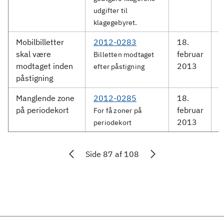
udgifter til
klagegebyret.
Mobilbilletter
2012-0283
18.
M
skal være
februar
S
Billetten modtaget
modtaget inden
2013
efter påstigning
påstigning
Manglende zone
2012-0285
18.
M
på periodekort
februar
S
For få zoner på
2013
periodekort
Side 87 af 108