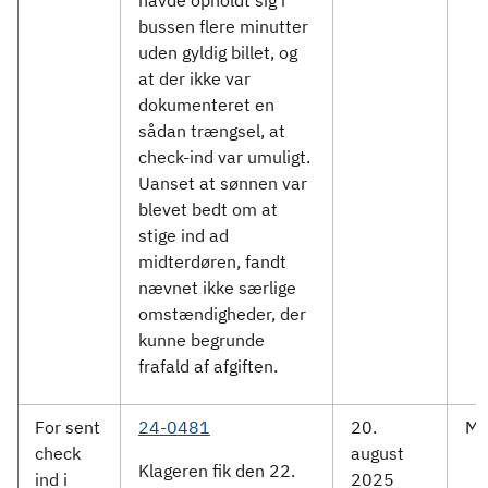
havde opholdt sig i
bussen flere minutter
uden gyldig billet, og
at der ikke var
dokumenteret en
sådan trængsel, at
check-ind var umuligt.
Uanset at sønnen var
blevet bedt om at
stige ind ad
midterdøren, fandt
nævnet ikke særlige
omstændigheder, der
kunne begrunde
frafald af afgiften.
For sent
24-0481
20.
Mo
check
august
Klageren fik den 22.
ind i
2025