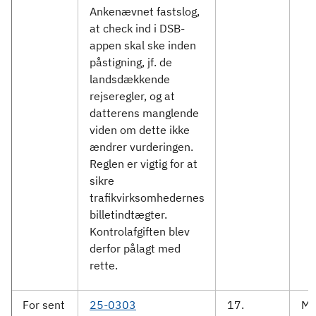
Ankenævnet fastslog,
at check ind i DSB-
appen skal ske inden
påstigning, jf. de
landsdækkende
rejseregler, og at
datterens manglende
viden om dette ikke
ændrer vurderingen.
Reglen er vigtig for at
sikre
trafikvirksomhedernes
billetindtægter.
Kontrolafgiften blev
derfor pålagt med
rette.
For sent
25-0303
17.
Mo