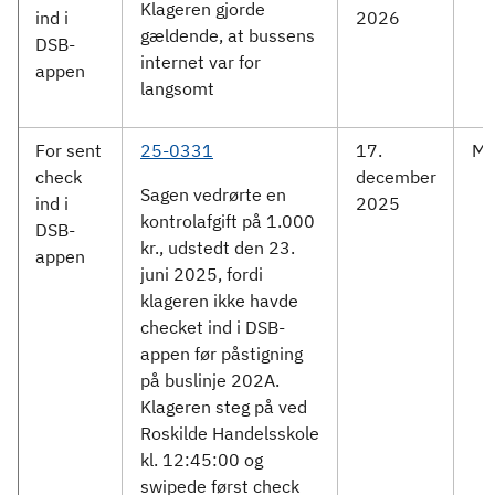
Klageren gjorde
ind i
2026
gældende, at bussens
DSB-
internet var for
appen
langsomt
For sent
25-0331
17.
Mo
check
december
Sagen vedrørte en
ind i
2025
kontrolafgift på 1.000
DSB-
kr., udstedt den 23.
appen
juni 2025, fordi
klageren ikke havde
checket ind i DSB-
appen før påstigning
på buslinje 202A.
Klageren steg på ved
Roskilde Handelsskole
kl. 12:45:00 og
swipede først check