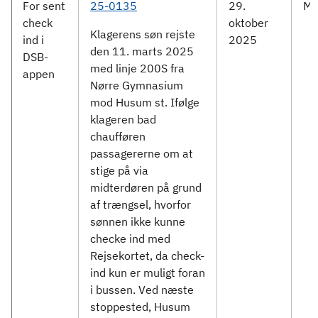
For sent
25-0135
29.
Mo
check
oktober
Klagerens søn rejste
ind i
2025
den 11. marts 2025
DSB-
med linje 200S fra
appen
Nørre Gymnasium
mod Husum st. Ifølge
klageren bad
chaufføren
passagererne om at
stige på via
midterdøren på grund
af trængsel, hvorfor
sønnen ikke kunne
checke ind med
Rejsekortet, da check-
ind kun er muligt foran
i bussen. Ved næste
stoppested, Husum