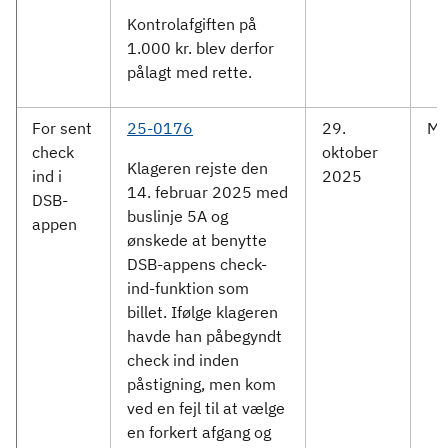
Kontrolafgiften på
1.000 kr. blev derfor
pålagt med rette.
For sent
25-0176
29.
Mid
check
oktober
Klageren rejste den
ind i
2025
14. februar 2025 med
DSB-
buslinje 5A og
appen
ønskede at benytte
DSB-appens check-
ind-funktion som
billet. Ifølge klageren
havde han påbegyndt
check ind inden
påstigning, men kom
ved en fejl til at vælge
en forkert afgang og