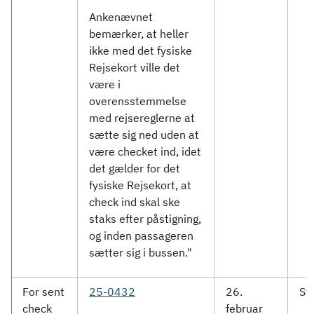
Ankenævnet
bemærker, at heller
ikke med det fysiske
Rejsekort ville det
være i
overensstemmelse
med rejsereglerne at
sætte sig ned uden at
være checket ind, idet
det gælder for det
fysiske Rejsekort, at
check ind skal ske
staks efter påstigning,
og inden passageren
sætter sig i bussen."
For sent
25-0432
26.
Sy
check
februar