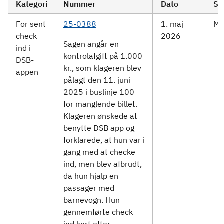
Kategori
Nummer
Dato
Se
For sent
25-0388
1. maj
Mid
check
2026
Sagen angår en
ind i
kontrolafgift på 1.000
DSB-
kr., som klageren blev
appen
pålagt den 11. juni
2025 i buslinje 100
for manglende billet.
Klageren ønskede at
benytte DSB app og
forklarede, at hun var i
gang med at checke
ind, men blev afbrudt,
da hun hjalp en
passager med
barnevogn. Hun
gennemførte check