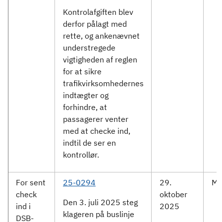
Kontrolafgiften blev
derfor pålagt med
rette, og ankenævnet
understregede
vigtigheden af reglen
for at sikre
trafikvirksomhedernes
indtægter og
forhindre, at
passagerer venter
med at checke ind,
indtil de ser en
kontrollør.
For sent
25-0294
29.
Mo
check
oktober
Den 3. juli 2025 steg
ind i
2025
klageren på buslinje
DSB-