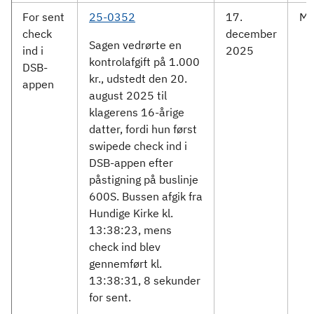
For sent
25-0352
17.
Mo
check
december
Sagen vedrørte en
ind i
2025
kontrolafgift på 1.000
DSB-
kr., udstedt den 20.
appen
august 2025 til
klagerens 16-årige
datter, fordi hun først
swipede check ind i
DSB-appen efter
påstigning på buslinje
600S. Bussen afgik fra
Hundige Kirke kl.
13:38:23, mens
check ind blev
gennemført kl.
13:38:31, 8 sekunder
for sent.