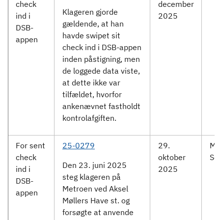
check
december
Klageren gjorde
ind i
2025
gældende, at han
DSB-
havde swipet sit
appen
check ind i DSB-appen
inden påstigning, men
de loggede data viste,
at dette ikke var
tilfældet, hvorfor
ankenævnet fastholdt
kontrolafgiften.
For sent
25-0279
29.
Me
check
oktober
Se
Den 23. juni 2025
ind i
2025
steg klageren på
DSB-
Metroen ved Aksel
appen
Møllers Have st. og
forsøgte at anvende