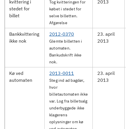
kvittering i
2013
Tog kvitteringen for
stedet for
købet i stedet for
billet
selve billetten.
Afgørelse
Bankkvittering
2012-0370
23. april
ikke nok
2013
Glemte billetten i
automaten.
Bankudskrift ikke
nok.
Kø ved
2013-0011
23. april
automaten
2013
Steg ind ad bagdør,
hvor
billetautomaten ikke
var. Log fra billetsalg
underbyggede ikke
klagerens
oplysninger om kø
ved automaten.