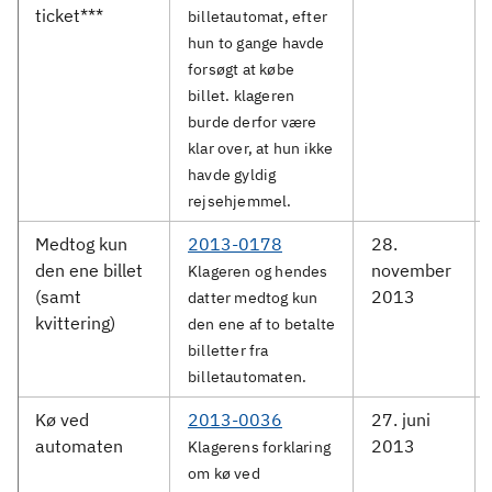
ticket***
billetautomat, efter
hun to gange havde
forsøgt at købe
billet. klageren
burde derfor være
klar over, at hun ikke
havde gyldig
rejsehjemmel.
Medtog kun
2013-0178
28.
den ene billet
november
Klageren og hendes
(samt
2013
datter medtog kun
kvittering)
den ene af to betalte
billetter fra
billetautomaten.
Kø ved
2013-0036
27. juni
automaten
2013
Klagerens forklaring
om kø ved