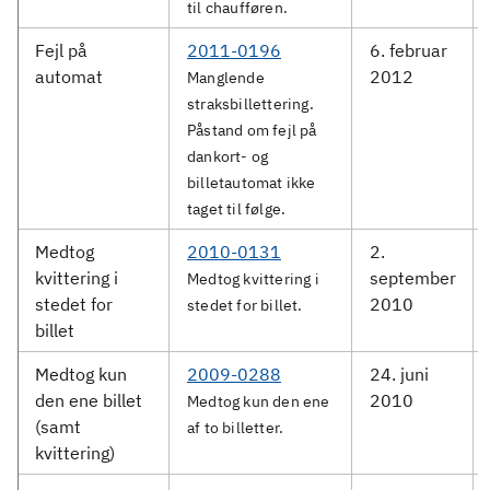
til chaufføren.
Fejl på
2011-0196
6. februar
automat
2012
Manglende
straksbillettering.
Påstand om fejl på
dankort- og
billetautomat ikke
taget til følge.
Medtog
2010-0131
2.
kvittering i
september
Medtog kvittering i
stedet for
2010
stedet for billet.
billet
Medtog kun
2009-0288
24. juni
den ene billet
2010
Medtog kun den ene
(samt
af to billetter.
kvittering)