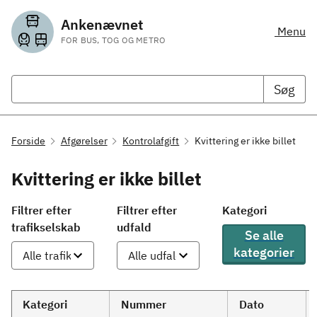
Ankenævnet
Menu
FOR BUS, TOG OG METRO
Søg
Forside
Afgørelser
Kontrolafgift
Kvittering er ikke billet
Kvittering er ikke billet
Filtrer efter
Filtrer efter
Kategori
trafikselskab
udfald
Se alle
kategorier
Kategori
Nummer
Dato