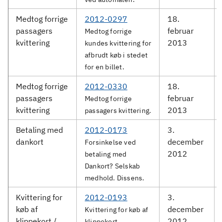
Medtog forrige
2012-0297
18.
passagers
februar
Medtog forrige
kvittering
2013
kundes kvittering for
afbrudt køb i stedet
for en billet.
Medtog forrige
2012-0330
18.
passagers
februar
Medtog forrige
kvittering
2013
passagers kvittering.
Betaling med
2012-0173
3.
dankort
december
Forsinkelse ved
2012
betaling med
Dankort? Selskab
medhold. Dissens.
Kvittering for
2012-0193
3.
køb af
december
Kvittering for køb af
klippekort /
2012
klippekort.