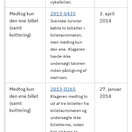
cykelbillet.
Medtog kun
2013-0435
3. april
den ene billet
2014
Svenske turister
(samt
købte to billetter i
kvittering)
billetautomaten,
men medtog kun
den ene. Klageren
havde ikke
undersøgt talonen
inden påstigning af
metroen.
Medtog kun
2013-0265
27. januar
den ene billet
2014
Klageren medtog to
(samt
ud af tre billetter fra
kvittering)
billetautomaten og
undersøgte ikke
billetterne, inden
han og hans to