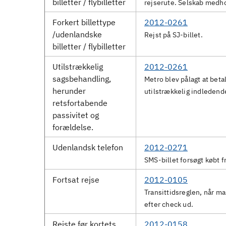
billetter / flybilletter
rejserute. Selskab medho
Forkert billettype
2012-0261
/udenlandske
Rejst på SJ-billet.
billetter / flybilletter
Utilstrækkelig
2012-0261
sagsbehandling,
Metro blev pålagt at beta
herunder
utilstrækkelig indledend
retsfortabende
passivitet og
forældelse.
Udenlandsk telefon
2012-0271
SMS-billet forsøgt købt f
Fortsat rejse
2012-0105
Transittidsreglen, når m
efter check ud.
Rejste før kortets
2012-0158