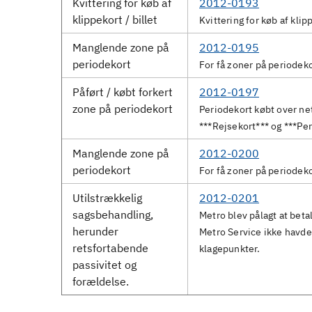
Kvittering for køb af
2012-0193
klippekort / billet
Kvittering for køb af klip
Manglende zone på
2012-0195
periodekort
For få zoner på periodek
Påført / købt forkert
2012-0197
zone på periodekort
Periodekort købt over nett
***Rejsekort*** og ***Pe
Manglende zone på
2012-0200
periodekort
For få zoner på periodek
Utilstrækkelig
2012-0201
sagsbehandling,
Metro blev pålagt at beta
herunder
Metro Service ikke havde
retsfortabende
klagepunkter.
passivitet og
forældelse.