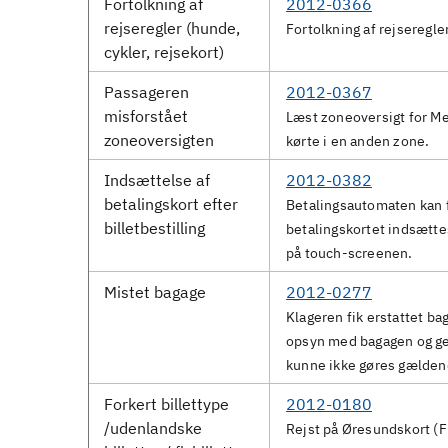
Fortolkning af
2012-0366
rejseregler (hunde,
Fortolkning af rejseregl
cykler, rejsekort)
Passageren
2012-0367
misforstået
Læst zoneoversigt for Me
zoneoversigten
kørte i en anden zone.
Indsættelse af
2012-0382
betalingskort efter
Betalingsautomaten kan 
billetbestilling
betalingskortet indsættes
på touch-screenen.
Mistet bagage
2012-0277
Klageren fik erstattet bag
opsyn med bagagen og ge
kunne ikke gøres gælden
Forkert billettype
2012-0180
/udenlandske
Rejst på Øresundskort (F