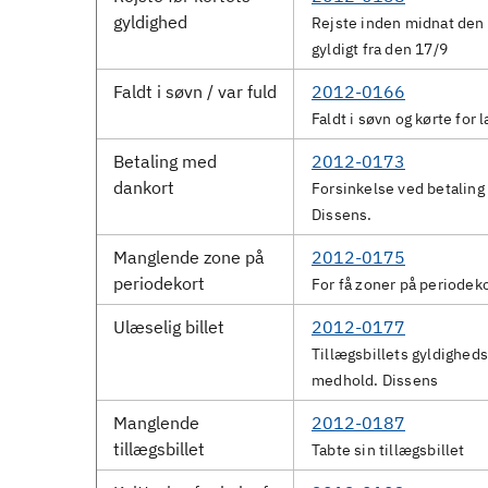
gyldighed
Rejste inden midnat den 
gyldigt fra den 17/9
Faldt i søvn / var fuld
2012-0166
Faldt i søvn og kørte for l
Betaling med
2012-0173
dankort
Forsinkelse ved betalin
Dissens.
Manglende zone på
2012-0175
periodekort
For få zoner på periodeko
Ulæselig billet
2012-0177
Tillægsbillets gyldighed
medhold. Dissens
Manglende
2012-0187
tillægsbillet
Tabte sin tillægsbillet