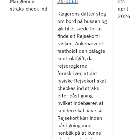
Manglende
26-0060
22.
straks-check-ind
april
Klagerens datter steg
2026
om bord på bussen og
gik til et sæde for at
finde sit Rejsekort i
tasken. Ankenævnet
fastholdt den pålagte
kontrolafgift, da
rejsereglerne
foreskriver, at det
fysiske Rejsekort skal
checkes ind straks
efter påstigning,
hvilket indebærer, at
kunden skal have sit
Rejsekort klar inden
påstigning med
henblik på at kunne