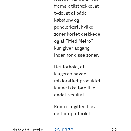
fremgik tilstrækkeligt
tydeligt af både
købsflow og
pendlerkort, hvilke
zoner kortet dækkede,
og at ”Med Metro”
kun giver adgang
inden for disse zoner.
Det forhold, at
klageren havde
misforstået produktet,
kunne ikke føre til et
andet resultat.
Kontrolafgiften blev
derfor opretholdt.
Udstedt til rette
25-0378
22.