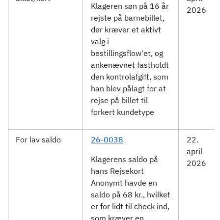
Klageren søn på 16 år
2026
rejste på barnebillet,
der kræver et aktivt
valg i
bestillingsflow'et, og
ankenævnet fastholdt
den kontrolafgift, som
han blev pålagt for at
rejse på billet til
forkert kundetype
For lav saldo
26-0038
22.
april
Klagerens saldo på
2026
hans Rejsekort
Anonymt havde en
saldo på 68 kr., hvilket
er for lidt til check ind,
som kræver en