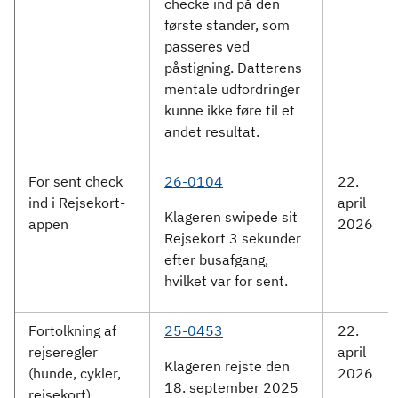
checke ind på den
første stander, som
passeres ved
påstigning. Datterens
mentale udfordringer
kunne ikke føre til et
andet resultat.
For sent check
26-0104
22.
ind i Rejsekort-
april
Klageren swipede sit
appen
2026
Rejsekort 3 sekunder
efter busafgang,
hvilket var for sent.
Fortolkning af
25-0453
22.
rejseregler
april
Klageren rejste den
(hunde, cykler,
2026
18. september 2025
rejsekort)