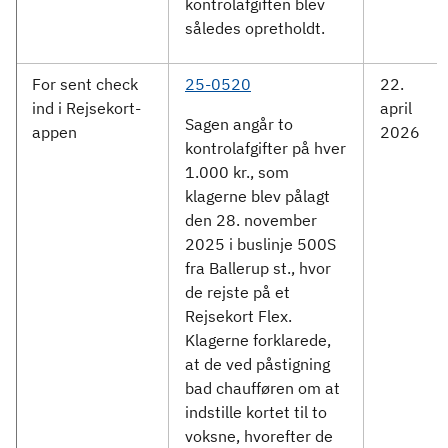
kontrolafgiften blev
således opretholdt.
For sent check
25-0520
22.
ind i Rejsekort-
april
Sagen angår to
appen
2026
kontrolafgifter på hver
1.000 kr., som
klagerne blev pålagt
den 28. november
2025 i buslinje 500S
fra Ballerup st., hvor
de rejste på et
Rejsekort Flex.
Klagerne forklarede,
at de ved påstigning
bad chaufføren om at
indstille kortet til to
voksne, hvorefter de