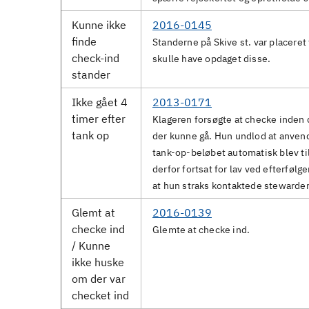
Kunne ikke
2016-0145
finde
Standerne på Skive st. var placeret t
check-ind
skulle have opdaget disse.
stander
Ikke gået 4
2013-0171
timer efter
Klageren forsøgte at checke inden d
tank op
der kunne gå. Hun undlod at anvend
tank-op-beløbet automatisk blev ti
derfor fortsat for lav ved efterfø
at hun straks kontaktede stewarde
Glemt at
2016-0139
checke ind
Glemte at checke ind.
/ Kunne
ikke huske
om der var
checket ind