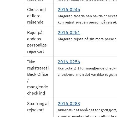
Check-ind
2016-0245
af flere
Klageren troede han havde checket 
rejsende
kun registreret én person på rejse
Rejst på
2016-0251
andens
Klageren rejste på sin mors person
personlige
rejsekort
Ikke
2016-0256
registreret i
Kontrolafgift for manglende check-
Back Office
check-ind, men det var ikke regist
/
manglende
check ind
Spærring af
2016-0283
rejsekort
Ankenævnet anså det for godtgjort, 
spærre rejsekortet og opretholde 