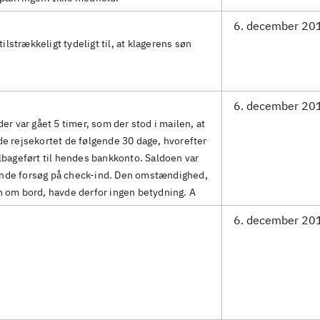
6. december 20
ilstrækkeligt tydeligt til, at klagerens søn
6. december 20
er var gået 5 timer, som der stod i mailen, at
e rejsekortet de følgende 30 dage, hvorefter
lbageført til hendes bankkonto. Saldoen var
lgende forsøg på check-ind. Den omstændighed,
n om bord, havde derfor ingen betydning. A
6. december 20