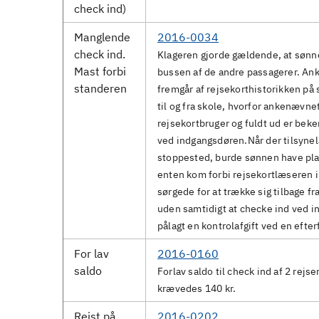
check ind)
Manglende
2016-0034
check ind.
Klageren gjorde gældende, at sønne
Mast forbi
bussen af de andre passagerer. Ank
standeren
fremgår af rejsekorthistorikken på 
til og fra skole, hvorfor ankenævnet
rejsekortbruger og fuldt ud er beke
ved indgangsdøren.Når der tilsyn
stoppested, burde sønnen have plac
enten kom forbi rejsekortlæseren i 
sørgede for at trække sig tilbage fr
uden samtidigt at checke ind ved in
pålagt en kontrolafgift ved en efte
For lav
2016-0160
saldo
Forlav saldo til check ind af 2 rej
krævedes 140 kr.
Rejst på
2016-0202