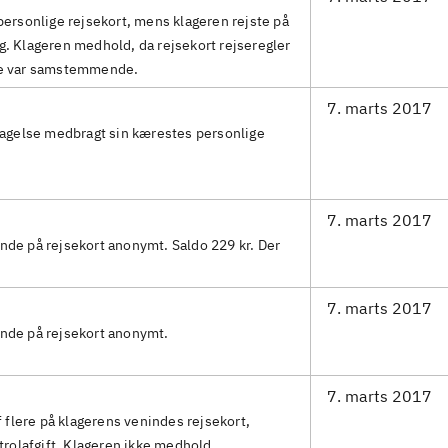
personlige rejsekort, mens klageren rejste på
. Klageren medhold, da rejsekort rejseregler
ke var samstemmende.
7. marts 2017
tagelse medbragt sin kærestes personlige
7. marts 2017
sende på rejsekort anonymt. Saldo 229 kr. Der
7. marts 2017
sende på rejsekort anonymt.
7. marts 2017
f flere på klagerens venindes rejsekort,
trolafgift. Klageren ikke medhold.