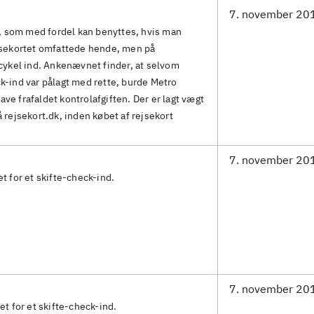
7. november 20
x, som med fordel kan benyttes, hvis man
ejsekortet omfattede hende, men på
 cykel ind. Ankenævnet finder, at selvom
k-ind var pålagt med rette, burde Metro
e frafaldet kontrolafgiften. Der er lagt vægt
 rejsekort.dk, inden købet af rejsekort
7. november 20
t for et skifte-check-ind.
7. november 20
et for et skifte-check-ind.