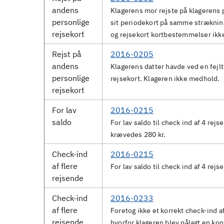
andens
Klagerens mor rejste på klagerens 
personlige
sit periodekort på samme strækning
rejsekort
og rejsekort kortbestemmelser ik
Rejst på
2016-0205
andens
Klagerens datter havde ved en fejl
personlige
rejsekort. Klageren ikke medhold.
rejsekort
For lav
2016-0215
saldo
For lav saldo til check ind af 4 rej
krævedes 280 kr.
Check-ind
2016-0215
af flere
For lav saldo til check ind af 4 rej
rejsende
Check-ind
2016-0233
af flere
Foretog ikke et korrekt check-ind a
rejsende
hvorfor klageren blev pålagt en kon