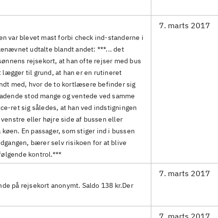
7. marts 2017
n var blevet mast forbi check ind-standerne i
enævnet udtalte blandt andet: ***... det
sønnens rejsekort, at han ofte rejser med bus
 lægger til grund, at han er en rutineret
ndt med, hvor de to kortlæsere befinder sig
eladende stod mange og ventede ved samme
e-ret sig således, at han ved indstigningen
venstre eller højre side af bussen eller
a køen. En passager, som stiger ind i bussen
dgangen, bærer selv risikoen for at blive
rfølgende kontrol.***
7. marts 2017
sende på rejsekort anonymt. Saldo 138 kr.Der
7. marts 2017