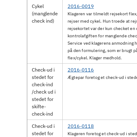
Cykel
2016-0019
(manglende
Klageren var tilmeldt rejsekort fle
check ind)
rejser med cykel. Hun troede at r
rejsekortet var der kun checket en
kontrolafgiften for manglende chec
Service ved klagerens anmodning hav
på den formulering, som er brugt på
flex/cykel. Klager medhold.
Check-ud i
2016-0116
stedet for
Ægtepar foretog et check-ud i stede
check-ind
/check ud i
stedet for
skifte-
check-ind
Check-ud i
2016-0118
stedet for
Klageren foretog et check-ud i sted