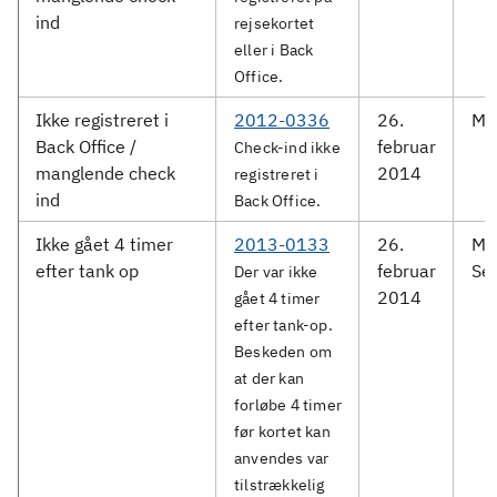
ind
rejsekortet
eller i Back
Office.
Ikke registreret i
2012-0336
26.
Mo
Back Office /
februar
Check-ind ikke
manglende check
2014
registreret i
ind
Back Office.
Ikke gået 4 timer
2013-0133
26.
Me
efter tank op
februar
Ser
Der var ikke
2014
gået 4 timer
efter tank-op.
Beskeden om
at der kan
forløbe 4 timer
før kortet kan
anvendes var
tilstrækkelig