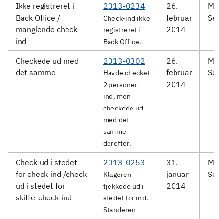
Ikke registreret i
2013-0234
26.
Me
Back Office /
februar
Ser
Check-ind ikke
manglende check
2014
registreret i
ind
Back Office.
Checkede ud med
2013-0302
26.
Me
det samme
februar
Ser
Havde checket
2014
2 personer
ind, men
checkede ud
med det
samme
derefter.
Check-ud i stedet
2013-0253
31.
Me
for check-ind /check
januar
Ser
Klageren
ud i stedet for
2014
tjekkede ud i
skifte-check-ind
stedet for ind.
Standeren