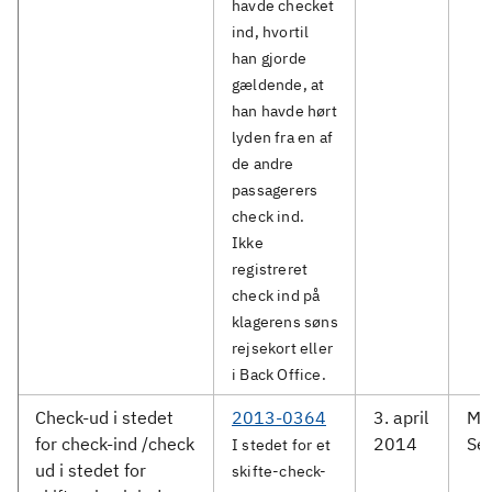
havde checket
ind, hvortil
han gjorde
gældende, at
han havde hørt
lyden fra en af
de andre
passagerers
check ind.
Ikke
registreret
check ind på
klagerens søns
rejsekort eller
i Back Office.
Check-ud i stedet
2013-0364
3. april
Me
for check-ind /check
2014
Ser
I stedet for et
ud i stedet for
skifte-check-