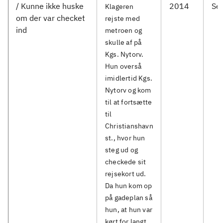
/ Kunne ikke huske
2014
Ser
Klageren
om der var checket
rejste med
ind
metroen og
skulle af på
Kgs. Nytorv.
Hun overså
imidlertid Kgs.
Nytorv og kom
til at fortsætte
til
Christianshavn
st., hvor hun
steg ud og
checkede sit
rejsekort ud.
Da hun kom op
på gadeplan så
hun, at hun var
kørt for langt,