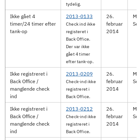
tydelig.
Ikke gået 4
2013-0133
26.
Me
timer/24 timer efter
februar
Ser
Check ind ikke
tank-op
2014
registeret i
Back Office.
Der var ikke
gået 4 timer
efter tank-op.
Ikke registreret i
2013-0209
26.
Me
Back Office /
februar
Ser
Check-ind ikke
manglende check
2014
registreret i
ind
Back Office.
Ikke registreret i
2013-0212
26.
Me
Back Office /
februar
Ser
Check-ind ikke
manglende check
2014
registreret i
ind
Back Office.