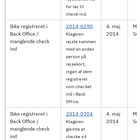
for lav til
check-ind.
Ikke registreret i
2014-0290
4. maj
Me
Back Office /
2014
Ser
Klageren
manglende check
rejste sammen
ind
med en anden
person på
rejsekort,
ingen af dem
registreret
som checket
ind i Back
Office.
Ikke registreret i
2014-0304
4. maj
Me
Back Office /
2014
Ser
Klageren
manglende check
glemte at
ind
checke sit