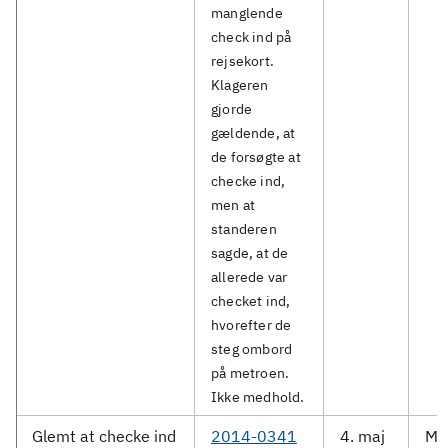
manglende
check ind på
rejsekort.
Klageren
gjorde
gældende, at
de forsøgte at
checke ind,
men at
standeren
sagde, at de
allerede var
checket ind,
hvorefter de
steg ombord
på metroen.
Ikke medhold.
Glemt at checke ind
2014-0341
4. maj
Me