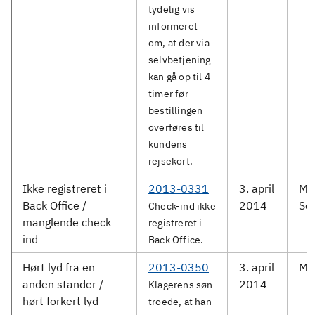
tydelig vis
informeret
om, at der via
selvbetjening
kan gå op til 4
timer før
bestillingen
overføres til
kundens
rejsekort.
Ikke registreret i
2013-0331
3. april
Me
Back Office /
2014
Ser
Check-ind ikke
manglende check
registreret i
ind
Back Office.
Hørt lyd fra en
2013-0350
3. april
Mo
anden stander /
2014
Klagerens søn
hørt forkert lyd
troede, at han