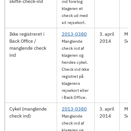
skifte-check-ind
ind foretog
klageren et
check ud med
sit rejsekort.
Ikke registreret i
2013-0380
3. april
Me
Back Office /
2014
Ser
Manglende
manglende check
check ind af
ind
klageren og
hendes cykel.
Check ind ikke
registret på
klagerens
rejsekort eller
i Back Office.
Cykel (manglende
2013-0380
3. april
Me
check ind)
2014
Ser
Manglende
check ind af
klageren og