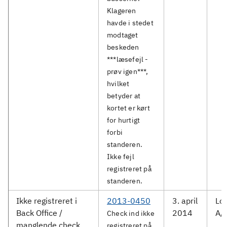
Klageren
havde i stedet
modtaget
beskeden
***læsefejl -
prøv igen***,
hvilket
betyder at
kortet er kørt
for hurtigt
forbi
standeren.
Ikke fejl
registreret på
standeren.
Ikke registreret i
2013-0450
3. april
Lok
Back Office /
2014
A/
Check ind ikke
manglende check
registreret på