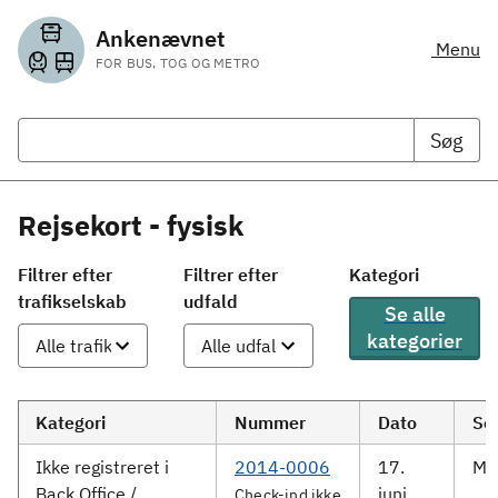
Ankenævnet
Menu
FOR BUS, TOG OG METRO
Søg
Rejsekort - fysisk
Filtrer efter
Filtrer efter
Kategori
trafikselskab
udfald
Se alle
kategorier
Kategori
Nummer
Dato
Se
Ikke registreret i
2014-0006
17.
Mo
Back Office /
juni
Check-ind ikke