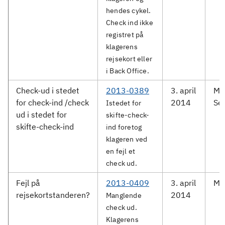
hendes cykel.
Check ind ikke
registret på
klagerens
rejsekort eller
i Back Office.
Check-ud i stedet
2013-0389
3. april
Me
for check-ind /check
2014
Ser
Istedet for
ud i stedet for
skifte-check-
skifte-check-ind
ind foretog
klageren ved
en fejl et
check ud.
Fejl på
2013-0409
3. april
Mo
rejsekortstanderen?
2014
Manglende
check ud.
Klagerens