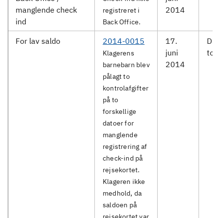
manglende check
2014
registreret i
ind
Back Office.
For lav saldo
2014-0015
17.
DS
juni
tog
Klagerens
2014
barnebarn blev
pålagt to
kontrolafgifter
på to
forskellige
datoer for
manglende
registrering af
check-ind på
rejsekortet.
Klageren ikke
medhold, da
saldoen på
rejsekortet var