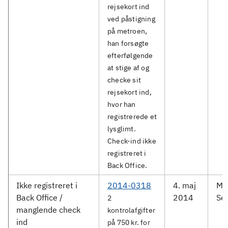
rejsekort ind
ved påstigning
på metroen,
han forsøgte
efterfølgende
at stige af og
checke sit
rejsekort ind,
hvor han
registrerede et
lysglimt.
Check-ind ikke
registreret i
Back Office.
Ikke registreret i
2014-0318
4. maj
Me
Back Office /
2014
Ser
2
manglende check
kontrolafgifter
ind
på 750 kr. for