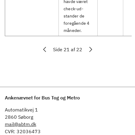
havde været
check-ud-
stander de
foregående 4
måneder.
Side 21 af 22
Ankenævnet for Bus Tog og Metro
Automatikvej 1
2860 Søborg
mail@abtm.dk
CVR: 32036473