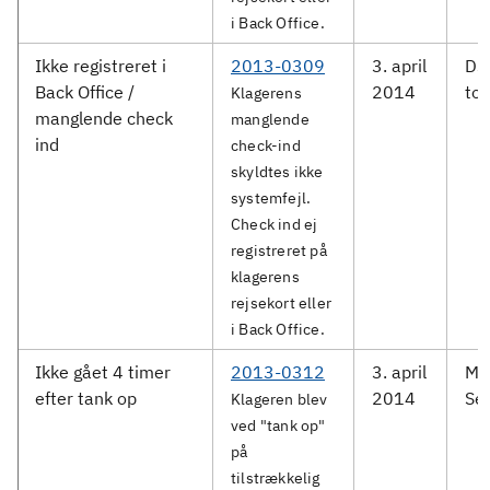
i Back Office.
Ikke registreret i
2013-0309
3. april
DS
Back Office /
2014
tog
Klagerens
manglende check
manglende
ind
check-ind
skyldtes ikke
systemfejl.
Check ind ej
registreret på
klagerens
rejsekort eller
i Back Office.
Ikke gået 4 timer
2013-0312
3. april
Me
efter tank op
2014
Ser
Klageren blev
ved "tank op"
på
tilstrækkelig