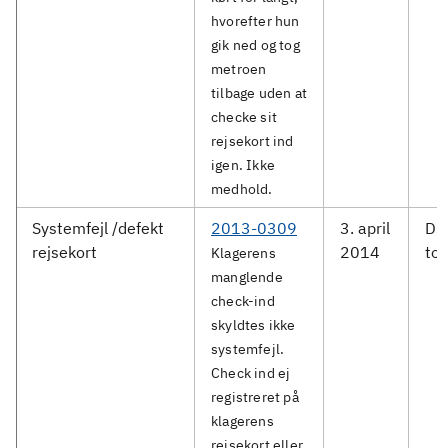
hvorefter hun
gik ned og tog
metroen
tilbage uden at
checke sit
rejsekort ind
igen. Ikke
medhold.
Systemfejl /defekt
2013-0309
3. april
DS
rejsekort
2014
tog
Klagerens
manglende
check-ind
skyldtes ikke
systemfejl.
Check ind ej
registreret på
klagerens
rejsekort eller