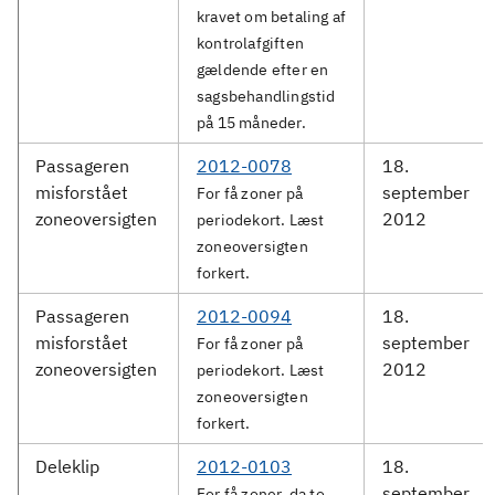
kravet om betaling af
kontrolafgiften
gældende efter en
sagsbehandlingstid
på 15 måneder.
Passageren
2012-0078
18.
misforstået
september
For få zoner på
zoneoversigten
2012
periodekort. Læst
zoneoversigten
forkert.
Passageren
2012-0094
18.
misforstået
september
For få zoner på
zoneoversigten
2012
periodekort. Læst
zoneoversigten
forkert.
Deleklip
2012-0103
18.
september
For få zoner, da to