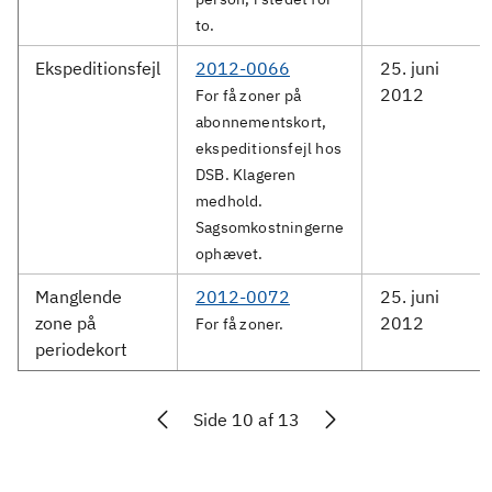
to.
Ekspeditionsfejl
2012-0066
25. juni
2012
For få zoner på
abonnementskort,
ekspeditionsfejl hos
DSB. Klageren
medhold.
Sagsomkostningerne
ophævet.
Manglende
2012-0072
25. juni
zone på
2012
For få zoner.
periodekort
Side 10 af 13