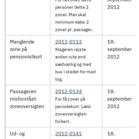
2012
personer delte 2
zoner. Man skal
minimum købe 2
zoner pr. passager.
Manglende
2012-0112
18.
zone på
september
Klageren rejste
pensionistkort
2012
anden rute end
sædvanlig og med
bus i stedet for med
tog.
Passageren
2012-0134
18.
misforstået
september
For få zoner på
zoneoversigten
2012
periodekort. Læst
zoneoversigten
forkert.
Ud- og
2012-0141
18.