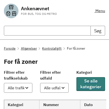
Ankenævnet
Menu
FOR BUS, TOG OG METRO
Søg
Forside
Afgørelser
Kontrolafgift
For få zoner
For få zoner
Filtrer efter
Filtrer efter
Kategori
trafikselskab
udfald
Se alle
kategorier
Kategori
Nummer
Dato