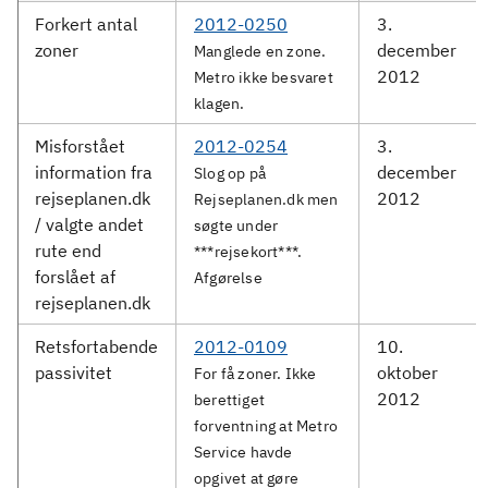
Forkert antal
2012-0250
3.
zoner
december
Manglede en zone.
2012
Metro ikke besvaret
klagen.
Misforstået
2012-0254
3.
information fra
december
Slog op på
rejseplanen.dk
2012
Rejseplanen.dk men
/ valgte andet
søgte under
rute end
***rejsekort***.
forslået af
Afgørelse
rejseplanen.dk
Retsfortabende
2012-0109
10.
passivitet
oktober
For få zoner. Ikke
2012
berettiget
forventning at Metro
Service havde
opgivet at gøre