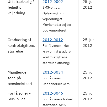
Utilstrækkelig /
2012-0002
25. juni
fejlagtig
2012
SMS-billet,
vejledning
Oplysning om
vejledning af
Moviamedarbejder
udokumenteret.
Graduering af
2012-0012
25. juni
kontrolafgiftens
2012
For få zoner, ikke
størrelse
krav om at gradure
kontrolafgiftens
størrelse afhængi
Manglende
2012-0034
25. juni
zone på
2012
For få zoner.
pensionistkort
Uddannelseskort.
For få zoner -
2012-0046
25. juni
SMS-billet
2012
For få zoner/ forkert
startzone. SMS-