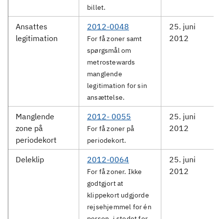
billet.
Ansattes
2012-0048
25. juni
legitimation
2012
For få zoner samt
spørgsmål om
metrostewards
manglende
legitimation for sin
ansættelse.
Manglende
2012- 0055
25. juni
zone på
2012
For få zoner på
periodekort
periodekort.
Deleklip
2012-0064
25. juni
2012
For få zoner. Ikke
godtgjort at
klippekort udgjorde
rejsehjemmel for én
person, i stedet for