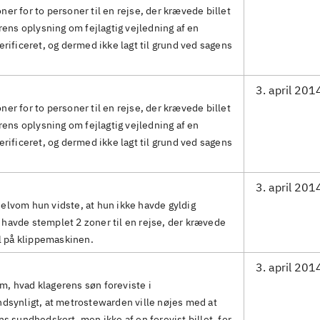
er for to personer til en rejse, der krævede billet
erens oplysning om fejlagtig vejledning af en
erificeret, og dermed ikke lagt til grund ved sagens
3. april 201
er for to personer til en rejse, der krævede billet
erens oplysning om fejlagtig vejledning af en
erificeret, og dermed ikke lagt til grund ved sagens
3. april 201
elvom hun vidste, at hun ikke havde gyldig
havde stemplet 2 zoner til en rejse, der krævede
jl på klippemaskinen.
3. april 201
, hvad klagerens søn foreviste i
ndsynligt, at metrostewarden ville nøjes med at
ns sundhedskort, men ikke af en forevist billet, for