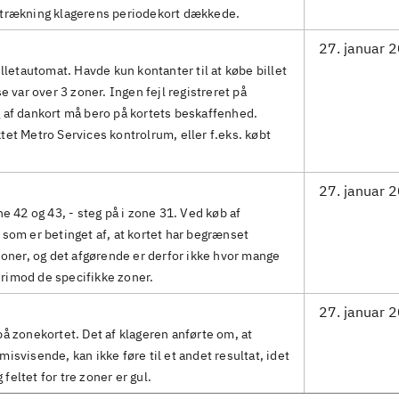
strækning klagerens periodekort dækkede.
27. januar 
illetautomat. Havde kun kontanter til at købe billet
e var over 3 zoner. Ingen fejl registreret på
 af dankort må bero på kortets beskaffenhed.
tet Metro Services kontrolrum, eller f.eks. købt
27. januar 
ne 42 og 43, - steg på i zone 31. Ved køb af
 som er betinget af, at kortet har begrænset
 zoner, og det afgørende er derfor ikke hvor mange
rimod de specifikke zoner.
27. januar 
på zonekortet. Det af klageren anførte om, at
isvisende, kan ikke føre til et andet resultat, idet
g feltet for tre zoner er gul.