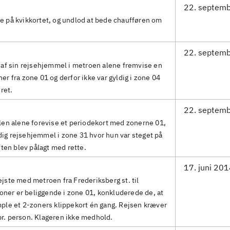
22. septem
 på kvikkortet, og undlod at bede chaufføren om
22. septem
 af sin rejsehjemmel i metroen alene fremvise en
oner fra zone 01 og derfor ikke var gyldig i zone 04
ret.
22. septem
len alene forevise et periodekort med zonerne 01,
ldig rejsehjemmel i zone 31 hvor hun var steget på
ften blev pålagt med rette.
17. juni 20
ste med metroen fra Frederiksberg st. til
ioner er beliggende i zone 01, konkluderede de, at
ple et 2-zoners klippekort én gang. Rejsen kræver
. person. Klageren ikke medhold.