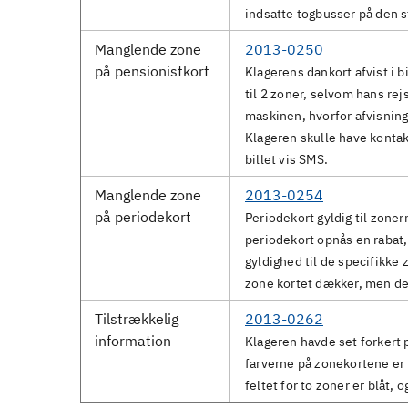
indsatte togbusser på den 
Manglende zone
2013-0250
på pensionistkort
Klagerens dankort afvist i b
til 2 zoner, selvom hans rejs
maskinen, hvorfor afvisning
Klageren skulle have kontak
billet vis SMS.
Manglende zone
2013-0254
på periodekort
Periodekort gyldig til zoner
periodekort opnås en rabat,
gyldighed til de specifikke
zone kortet dækker, men de
Tilstrækkelig
2013-0262
information
Klageren havde set forkert 
farverne på zonekortene er m
feltet for to zoner er blåt, o