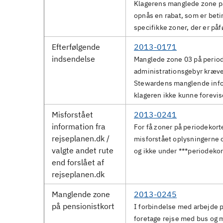
Klagerens manglede zone på
opnås en rabat, som er betin
specifikke zoner, der er påf
Efterfølgende
2013-0171
indsendelse
Manglede zone 03 på periode
administrationsgebyr kræver
Stewardens manglende infor
klageren ikke kunne forevis
Misforstået
2013-0241
information fra
For få zoner på periodekor
rejseplanen.dk /
misforstået oplysningerne og
valgte andet rute
og ikke under ***periodekor
end forslået af
rejseplanen.dk
Manglende zone
2013-0245
på pensionistkort
I forbindelse med arbejde på
foretage rejse med bus og m