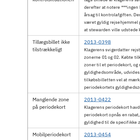
derefter at notere ***ingen 
årsag til kontrolafgiften. D
været gyldig rejsehjemmel 
at stewarden ville udstede ko
Tillægsbillet ikke
2013-0398
tilstrækkeligt
Klagerens svigerdatter rejst
zonerne 01 og 02. Købte tilk
zoner til et periodekort, o
gyldighedsområde, udvides 
tilkøbsbilletten vel at mærk
periodekortets gyldighedsz
Manglende zone
2013-0422
på periodekort
Klagerens periodekort havde
periodekort opnås en rabat,
gyldighed til de specifikke z
Mobilperiodekort
2013-0454