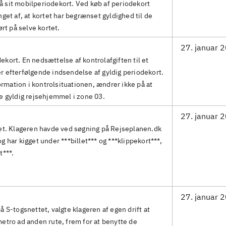
 sit mobilperiodekort. Ved køb af periodekort
get af, at kortet har begrænset gyldighed til de
ørt på selve kortet.
27. januar 
kort. En nedsættelse af kontrolafgiften til et
 efterfølgende indsendelse af gyldig periodekort.
mation i kontrolsituationen, ændrer ikke på at
e gyldig rejsehjemmel i zone 03.
27. januar 
tet. Klageren havde ved søgning på Rejseplanen.dk
 har kigget under ***billet*** og ***klippekort***,
t***.
27. januar 
 S-togsnettet, valgte klageren af egen drift at
etro ad anden rute, frem for at benytte de