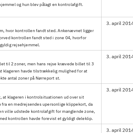
hjemmel og hun blev pålagt en kontrolafgift.
3. april 201
m, hvor kontrollen fandt sted. Ankenævnet ligger
vorved kontrollen fandt sted i zone 04, hvorfor
 gyldig rejsehjemmel.
3. april 201
et til 2 zoner, men hans rejse krævede billet til 3
t klageren havde tilstrækkelig mulighed for at
ekte antal zoner på Nørreport st.
3. april 201
, at klageren i kontrolsituationen ud over sit
ip fra en medrejsendes upersonlige klippekort, da
en ville udstede kontrolafgift for manglende zone,
med kontrollen havde forevist et gyldigt deleklip.
3. april 201