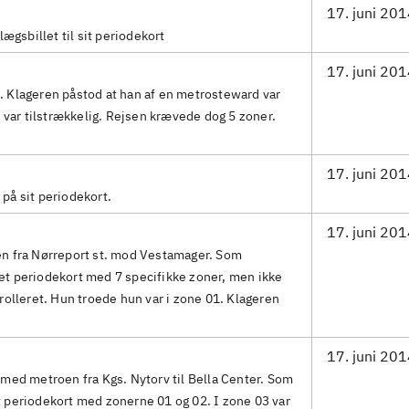
17. juni 20
lægsbillet til sit periodekort
17. juni 20
 Klageren påstod at han af en metrosteward var
r var tilstrækkelig. Rejsen krævede dog 5 zoner.
17. juni 20
på sit periodekort.
17. juni 20
n fra Nørreport st. mod Vestamager. Som
t periodekort med 7 specifikke zoner, men ikke
rolleret. Hun troede hun var i zone 01. Klageren
17. juni 20
med metroen fra Kgs. Nytorv til Bella Center. Som
 periodekort med zonerne 01 og 02. I zone 03 var