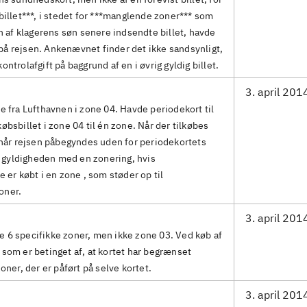
billet***, i stedet for ***manglende zoner*** som
en af klagerens søn senere indsendte billet, havde
på rejsen. Ankenævnet finder det ikke sandsynligt,
ntrolafgift på baggrund af en i øvrig gyldig billet.
3. april 201
e fra Lufthavnen i zone 04. Havde periodekort til
øbsbillet i zone 04 til én zone. Når der tilkøbes
g når rejsen påbegyndes uden for periodekortets
gyldigheden med en zonering, hvis
e er købt i en zone , som støder op til
oner.
3. april 201
 6 specifikke zoner, men ikke zone 03. Ved køb af
 som er betinget af, at kortet har begrænset
oner, der er påført på selve kortet.
3. april 201