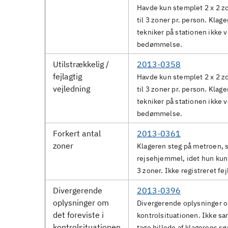
Havde kun stemplet 2 x 2 zon
til 3 zoner pr. person. Klag
tekniker på stationen ikke v
bedømmelse.
Utilstrækkelig /
2013-0358
fejlagtig
Havde kun stemplet 2 x 2 zon
vejledning
til 3 zoner pr. person. Klag
tekniker på stationen ikke v
bedømmelse.
Forkert antal
2013-0361
zoner
Klageren steg på metroen, s
rejsehjemmel, idet hun kun 
3 zoner. Ikke registreret fe
Divergerende
2013-0396
oplysninger om
Divergerende oplysninger om
det foreviste i
kontrolsituationen. Ikke sa
kontrolsituationen
tage billede af klagerens sø