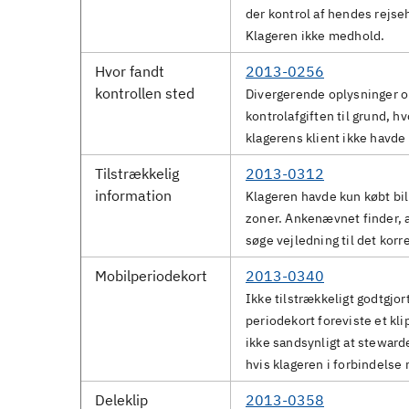
der kontrol af hendes rejse
Klageren ikke medhold.
Hvor fandt
2013-0256
kontrollen sted
Divergerende oplysninger o
kontrolafgiften til grund, h
klagerens klient ikke havde
Tilstrækkelig
2013-0312
information
Klageren havde kun købt bill
zoner. Ankenævnet finder, a
søge vejledning til det korr
Mobilperiodekort
2013-0340
Ikke tilstrækkeligt godtgjort
periodekort foreviste et kl
ikke sandsynligt at steward
hvis klageren i forbindelse 
Deleklip
2013-0358