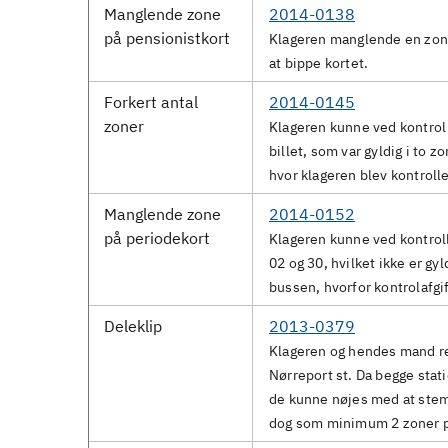
Manglende zone
2014-0138
på pensionistkort
Klageren manglende en zone
at bippe kortet.
Forkert antal
2014-0145
zoner
Klageren kunne ved kontrol
billet, som var gyldig i to z
hvor klageren blev kontrolle
Manglende zone
2014-0152
på periodekort
Klageren kunne ved kontrol
02 og 30, hvilket ikke er gy
bussen, hvorfor kontrolafgi
Deleklip
2013-0379
Klageren og hendes mand rej
Nørreport st. Da begge stat
de kunne nøjes med at stem
dog som minimum 2 zoner pr